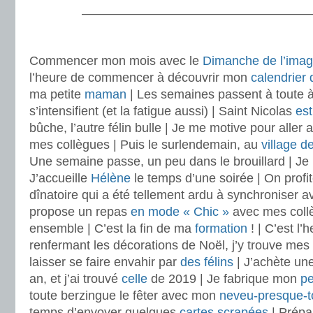
———————————————————
.
Commencer mon mois avec le
Dimanche de l’imag
l’heure de commencer à découvrir mon
calendrier 
ma petite
maman
| Les semaines passent à toute à l
s’intensifient (et la fatigue aussi) | Saint Nicolas
es
bûche, l’autre félin bulle | Je me motive pour aller 
mes collègues | Puis le surlendemain, au
village d
Une semaine passe, un peu dans le brouillard | Je 
J’accueille
Hélène
le temps d’une soirée | On profit
dînatoire qui a été tellement ardu à synchroniser av
propose un repas
en mode « Chic »
avec mes collè
ensemble | C’est la fin de ma
formation
! | C’est l’
renfermant les décorations de Noël, j’y trouve mes
laisser se faire envahir par
des félins
| J’achète un
an, et j’ai trouvé
celle
de 2019 | Je fabrique mon
pe
toute berzingue le fêter avec mon
neveu-presque-t
temps d’envoyer quelques
cartes scrapées
| Prépar