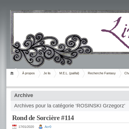
Livrement
À propos
Je lis
M.E.L. (pal/lal)
Recherche Fantasy
Cha
Archive
Archives pour la catégorie ‘ROSINSKI Grzegorz’
Rond de Sorcière #114
17/01/2020
Acr0