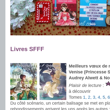
Livres SFFF
.
Meilleurs vœux de m
Venise (Princesse S
Audrey Alwett & No
Plaisir de lecture
:
à découvrir
Tomes
1, 2, 3, 4, 5
,
6
Du côté scénario, un certain balisage se met en pla
rebondissements arrivent les uns après les autres