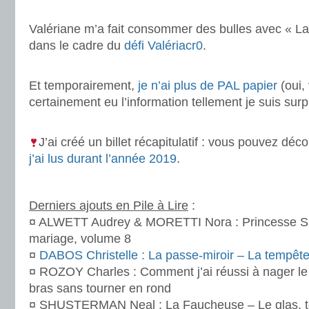
.
Valériane m’a fait consommer des bulles avec « La
dans le cadre du
défi Valériacr0
.
.
Et temporairement,
je n’ai plus de PAL papier
(oui,
certainement eu l’information tellement je suis surp
.
J’ai créé un billet récapitulatif : vous pouvez déc
j’ai lus durant l’année 2019
.
.
Derniers ajouts en Pile à Lire
:
¤ ALWETT Audrey & MORETTI Nora : Princesse Sa
mariage, volume 8
¤
DABOS Christelle : La passe-miroir – La tempêt
¤ ROZOY Charles : Comment j’ai réussi à nager le 
bras sans tourner en rond
¤ SHUSTERMAN Neal : La Faucheuse – Le glas, 