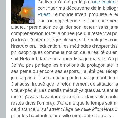
Ce livre m’a été prêté par
une copine
p
continuer ma découverte de la bibliog
Priest.
Le monde inverti propulse le le
dont on appréhende le fonctionnement
L’auteur prend soin de guider son lecteur sans jama
compréhension toute jalonnée (ce qui reste vrai p
j’ai lus). L’auteur intègre plusieurs thématiques c
l’instruction, l’éducation, les méthodes d’apprentis
philosophiques comme la notion de la réalité ou enc
suit Helward dans son apprentissage mais je n’ai p
Je n’ai pas partagé les émotions du protagoniste : q
ses peine ou encore ses espoirs, j’ai été peu récep
je n’ai pas été convaincue par le changement du 
J’ai aussi trouvé que le retournement de situation 
vite expédié. Les détails métaphysiques auraient é
moi si j’avais davantage accès à certains éléments (
restés dans l’ombre). J’ai aimé que le temps soit 
de distance «
J’ai atteint l’âge de mille kilomètres
» 
pour les habitants d’une ville mouvante sur rails.