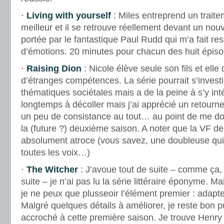
⋅
Living with yourself
: Miles entreprend un trait
meilleur et il se retrouve réellement devant un nouv
portée par le fantastique Paul Rudd qui m’a fait res
d’émotions. 20 minutes pour chacun des huit épiso
⋅
Raising Dion
: Nicole élève seule son fils et ell
d’étranges compétences. La série pourrait s’investi
thématiques sociétales mais a de la peine à s’y int
longtemps à décoller mais j’ai apprécié un retourn
un peu de consistance au tout… au point de me do
la (future ?) deuxième saison. A noter que la VF de 
absolument atroce (vous savez, une doubleuse qui
toutes les voix…)
⋅
The Witcher
: J’avoue tout de suite – comme ça, 
suite – je n’ai pas lu la série littéraire éponyme. Ma
je ne peux que plusseoir l’élément premier : adapter
Malgré quelques détails à améliorer, je reste bon pub
accroché à cette première saison. Je trouve Henry