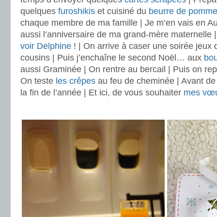
quelques
furoshikis
et cuisiné du
beurre de pomm
chaque membre de ma famille | Je m’en vais en Au
aussi l’anniversaire de ma grand-mère maternelle |
voir
Delphine
! | On arrive à caser une soirée jeux
cousins | Puis j’enchaîne le second Noël… aux
bou
aussi Graminée | On rentre au bercail | Puis on rep
On teste
les crêpes
au feu de cheminée | Avant de 
la fin de l’année | Et ici, de vous souhaiter
mes vœ
.