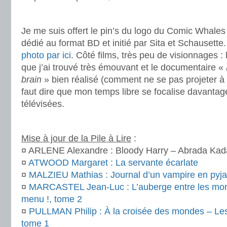
.
Je me suis offert le pin’s du logo du Comic Whales 
dédié au format BD et initié par Sita et Schausette
photo par ici
. Côté films, très peu de visionnages : 
que j’ai trouvé très émouvant et le documentaire «
brain
» bien réalisé (comment ne se pas projeter à la
faut dire que mon temps libre se focalise davantage
télévisées.
.
Mise à jour de la Pile à Lire
:
¤ ARLENE Alexandre : Bloody Harry – Abrada Kada
¤
ATWOOD Margaret : La servante écarlate
¤
MALZIEU Mathias : Journal d’un vampire en pyj
¤
MARCASTEL Jean-Luc : L’auberge entre les mon
menu !, tome 2
¤
PULLMAN Philip : À la croisée des mondes – L
tome 1