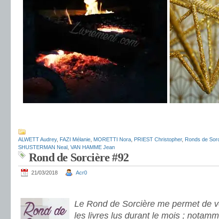
.
ALWETT Audrey
,
FAZI Mélanie
,
MORETTI Nora
,
PRIEST Christopher
,
Ronds de Sorc
SHUSTERMAN Neal
,
VAN HAMME Jean
Rond de Sorcière #92
21/03/2018
Acr0
.
Le Rond de Sorcière me permet de vo
les livres lus durant le mois ; notamm