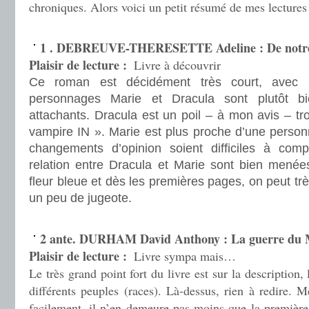
chroniques. Alors voici un petit résumé de mes lectures 
.
1 . DEBREUVE-THERESETTE Adeline : De notre
Plaisir de lecture :
Livre à découvrir
Ce roman est décidément très court, avec
personnages Marie et Dracula sont plutôt b
attachants. Dracula est un poil – à mon avis – tro
vampire IN ». Marie est plus proche d’une person
changements d’opinion soient difficiles à compr
relation entre Dracula et Marie sont bien menée
fleur bleue et dès les premières pages, on peut très
un peu de jugeote.
.
2 ante. DURHAM David Anthony : La guerre du M
Plaisir de lecture :
Livre sympa mais…
Le très grand point fort du livre est sur la description, 
différents peuples (races). Là-dessus, rien à redire. Mê
facilement, il n’en demeure pas moins que la première 