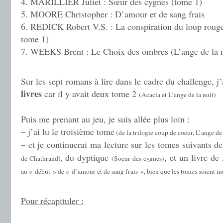
4. MARILLIER Juliet : Sœur des cygnes (tome 1)
5. MOORE Christopher : D’amour et de sang frais
6. REDICK Robert V.S. : La conspiration du loup roug
tome 1)
7. WEEKS Brent : Le Choix des ombres (L’ange de la n
.
Sur les sept romans à lire dans le cadre du challenge, j
livres
car il y avait deux tome 2
(Acacia et L’ange de la nuit)
Puis me prenant au jeu, je suis allée plus loin :
– j’ai lu le troisième tome
(de la trilogie coup de coeur, L’ange de 
– et je continuerai ma lecture sur les tomes suivants de
du dyptique
, et un livre d
de Chathrand),
(Soeur des cygnes)
au « début » de « d’amour et de sang frais », bien que les tomes soient i
.
Pour récapituler :