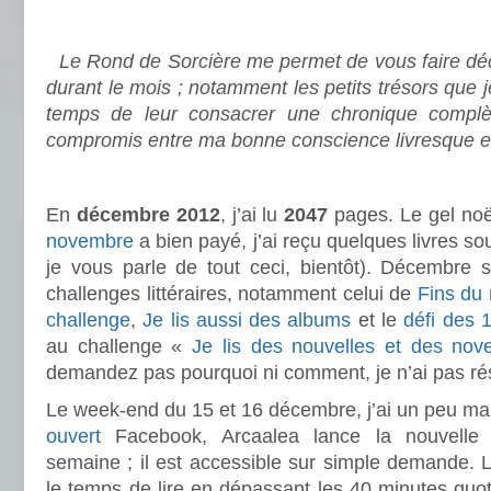
.
Le Rond de Sorcière me permet de vous faire déco
durant le mois ; notamment les petits trésors que 
temps de leur consacrer une chronique complè
compromis entre ma bonne conscience livresque e
.
En
décembre 2012
, j’ai lu
2047
pages. Le gel noë
novembre
a bien payé, j’ai reçu quelques livres so
je vous parle de tout ceci, bientôt). Décembre s
challenges littéraires, notamment celui de
Fins du
challenge
,
Je lis aussi des albums
et le
défi des 
au challenge «
Je lis des nouvelles et des nove
demandez pas pourquoi ni comment, je n’ai pas rés
Le week-end du 15 et 16 décembre, j’ai un peu m
ouvert
Facebook, Arcaalea lance la nouvelle 
semaine ; il est accessible sur simple demande. L
le temps de lire en dépassant les 40 minutes quo