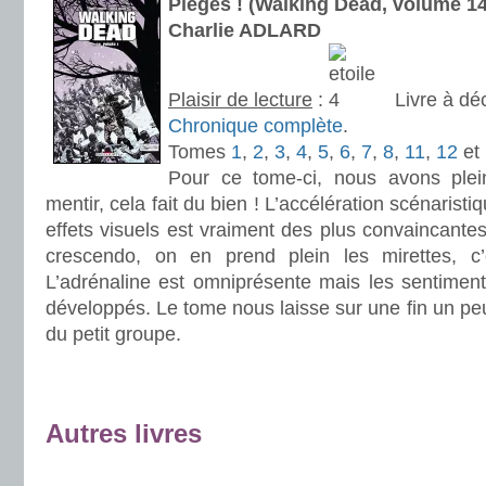
Piégés ! (Walking Dead, volume 
Charlie ADLARD
Plaisir de lecture
:
Livre à dé
Chronique complète
.
Tomes
1
,
2
,
3
,
4
,
5
,
6
,
7
,
8
,
11
,
12
et
Pour ce tome-ci, nous avons ple
mentir, cela fait du bien ! L’accélération scénarist
effets visuels est vraiment des plus convaincante
crescendo, on en prend plein les mirettes, c’
L’adrénaline est omniprésente mais les sentime
développés. Le tome nous laisse sur une fin un pe
du petit groupe.
.
.
Autres livres
.