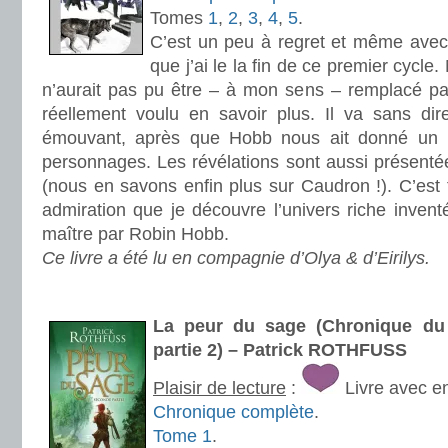
Tomes
1
,
2
,
3
,
4
,
5
.
C’est un peu à regret et même avec 
que j’ai le la fin de ce premier cycle
n’aurait pas pu être – à mon sens – remplacé par
réellement voulu en savoir plus. Il va sans dire
émouvant, après que Hobb nous ait donné un pe
personnages. Les révélations sont aussi présenté
(nous en savons enfin plus sur Caudron !). C’est
admiration que je découvre l’univers riche inven
maître par Robin Hobb.
Ce livre a été lu en compagnie d’Olya & d’Eirilys.
.
La peur du sage (Chronique du 
partie 2) – Patrick ROTHFUSS
Plaisir de lecture
:
Livre avec e
Chronique complète
.
Tome 1
.