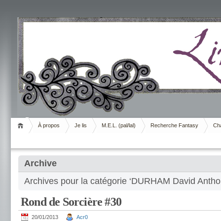
Livrement
À propos
Je lis
M.E.L. (pal/lal)
Recherche Fantasy
Cha
Archive
Archives pour la catégorie ‘DURHAM David Antho
Rond de Sorcière #30
20/01/2013
Acr0