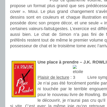
Pour ce quatrième volume, la
propose un format plus grand que ses prédécesse
cover ». Moui. Le plus grand changement s’avère 
dessins sont en couleurs et chaque illustration 
possède donc son propre décor, et une seule « i
certaines valeurs-faits&gestes. L’exercice est diffé
aussi bien. Le chat de Simon n’a pas fini de f
préférés restent tout de même le premier volume qu
possesseur de chat et le troisième tome avec l’arr
.
Une place à prendre – J.K. ROWL
Plaisir de lecture
:
Livre symp
Je n’ai pas été forcément portée par
ni touchée par le terrible engouem
pour le nouveau livre de Rowling. Bi
le découvrir, je n’aurai pas cru qu’i
si vite. C’est avec la même joie qu’on retrouve