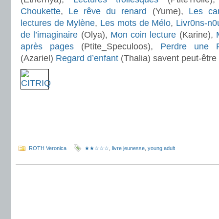
Choukette
,
Le rêve du renard
(Yume),
Les ca
lectures de Mylène
,
Les mots de Mélo
,
Livr0ns-n0
de l’imaginaire
(Olya),
Mon coin lecture
(Karine),
après pages
(Ptite_Speculoos),
Perdre une 
(Azariel)
Regard d’enfant
(Thalia) savent peut-être q
.
.
.
ROTH Veronica
★★☆☆☆
,
livre jeunesse
,
young adult