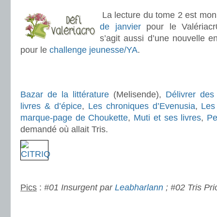
.
La lecture du tome 2 est mo
de janvier
pour le Valériacr0
s’agit aussi d’une nouvelle e
pour le
challenge jeunesse/YA
.
.
.
Bazar de la littérature
(Melisende),
Délivrer des 
livres & d’épice
,
Les chroniques d’Evenusia
,
Les
marque-page de Choukette
,
Muti et ses livres
,
Pe
demandé où allait Tris.
.
Pics
:
#01 Insurgent par
Leabharlann
; #02 Tris Pri
.