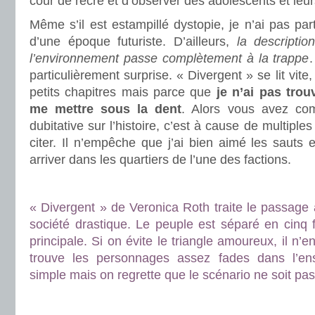
cour de récré et d’observer des adolescents et leu
Même s’il est estampillé dystopie, je n’ai pas par
d’une époque futuriste. D’ailleurs,
la descriptio
l’environnement passe complètement à la trappe
.
particulièrement surprise. « Divergent » se lit vi
petits chapitres mais parce que
je n’ai pas tro
me mettre sous la dent
. Alors vous avez com
dubitative sur l’histoire, c’est à cause de multiple
citer. Il n’empêche que j’ai bien aimé les sauts
arriver dans les quartiers de l’une des factions.
.
.
« Divergent » de Veronica Roth traite le passage 
société drastique. Le peuple est séparé en cinq f
principale. Si on évite le triangle amoureux, il n’
trouve les personnages assez fades dans l’ense
simple mais on regrette que le scénario ne soit pas
.
.