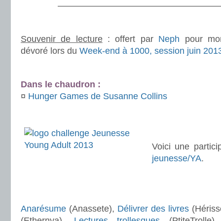
———————————————————
.
Souvenir de lecture
: offert par
Neph
pour mon 
dévoré lors du
Week-end à 1000, session juin 201
.
Dans le chaudron :
¤
Hunger Games de Susanne Collins
.
. .
Voici une partic
jeunesse/YA
.
.
.
Anarésume
(Anassete),
Délivrer des livres
(Hériss
(Ethernya),
Lectures trollesques
(PtiteTrolle