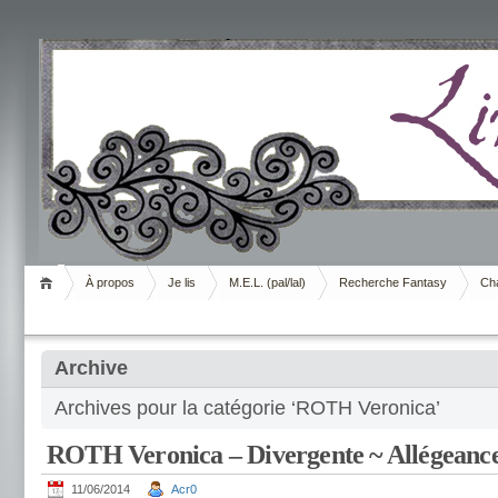
Livrement
À propos
Je lis
M.E.L. (pal/lal)
Recherche Fantasy
Cha
Archive
Archives pour la catégorie ‘ROTH Veronica’
ROTH Veronica – Divergente ~ Allégeance
11/06/2014
Acr0