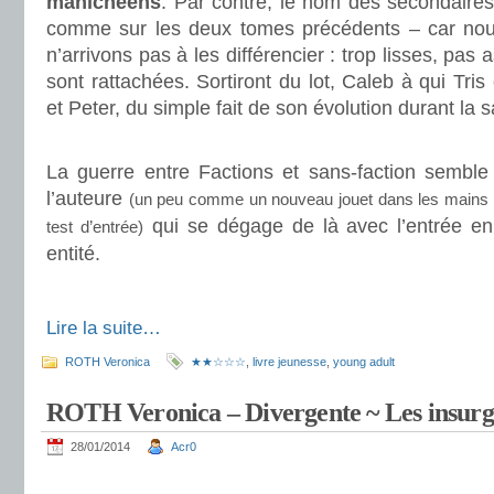
manichéens
. Par contre, le nom des secondaires s
comme sur les deux tomes précédents – car nous
n’arrivons pas à les différencier : trop lisses, pas
sont rattachées. Sortiront du lot, Caleb à qui Tris
et Peter, du simple fait de son évolution durant la 
.
La guerre entre Factions et sans-faction semble 
l’auteure
(un peu comme un nouveau jouet dans les mains d’
qui se dégage de là avec l’entrée en
test d’entrée)
entité.
.
Lire la suite…
ROTH Veronica
★★☆☆☆
,
livre jeunesse
,
young adult
ROTH Veronica – Divergente ~ Les insurg
28/01/2014
Acr0
.