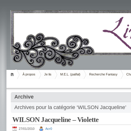
Livrement
À propos
Je lis
M.E.L. (pal/lal)
Recherche Fantasy
Cha
Archive
Archives pour la catégorie ‘WILSON Jacqueline’
WILSON Jacqueline – Violette
27/01/2010
Acr0