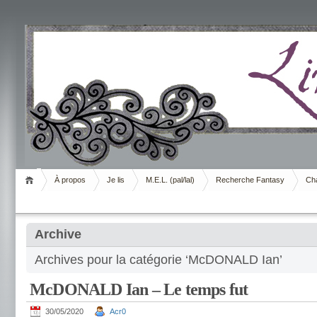
Livrement
À propos
Je lis
M.E.L. (pal/lal)
Recherche Fantasy
Cha
Archive
Archives pour la catégorie ‘McDONALD Ian’
McDONALD Ian – Le temps fut
30/05/2020
Acr0