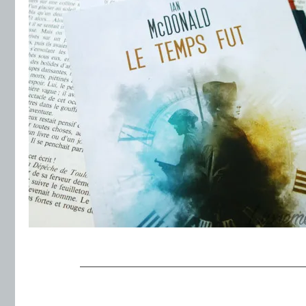
.
———————————————————
.