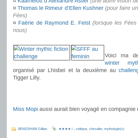
¤
Kaamelott d’Alexandre Astier
(une autre vision d
¤
Thomas le Rimeur d’Ellen Kushner
(pour faire u
Fées)
¤
Faërie de Raymond E. Feist
(lorsque les Fées
nous)
.
.
Voici ma der
winter myth
organisé par Lhisbei et la deuxième au
challe
Tigger Lilly.
.
.
Miss Mopi
aussi aurait bien voyagé en compagnie 
.
BRADSHAW Gillian
★★★★☆
,
celtique
,
chevalier
,
mythologie(s)