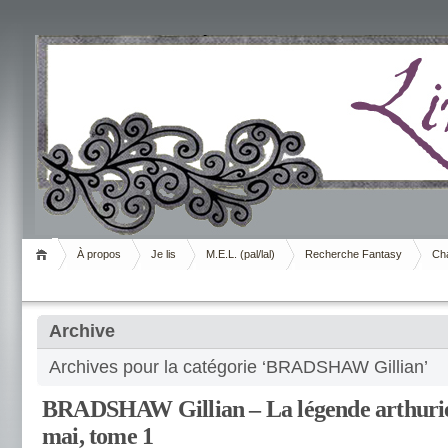
Livrement
À propos
Je lis
M.E.L. (pal/lal)
Recherche Fantasy
Cha
Archive
Archives pour la catégorie ‘BRADSHAW Gillian’
BRADSHAW Gillian – La légende arthuri
mai, tome 1