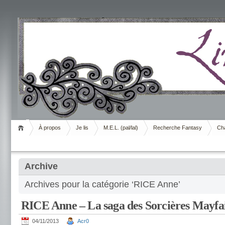
Livrement
À propos
Je lis
M.E.L. (pal/lal)
Recherche Fantasy
Cha
Archive
Archives pour la catégorie ‘RICE Anne’
RICE Anne – La saga des Sorcières Mayfa
04/11/2013
Acr0