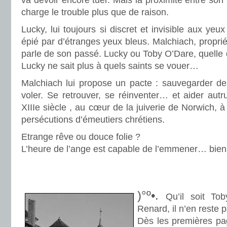
va devoir encore tuer. Mais la proximité entre son 
charge le trouble plus que de raison.
Lucky, lui toujours si discret et invisible aux yeu
épié par d’étranges yeux bleus. Malchiach, proprié
parle de son passé. Lucky ou Toby O’Dare, quelle 
Lucky ne sait plus à quels saints se vouer…
Malchiach lui propose un pacte : sauvegarder des
voler. Se retrouver, se réinventer… et aider autru
XIIIe siècle , au cœur de la juiverie de Norwich, 
persécutions d’émeutiers chrétiens.
Etrange rêve ou douce folie ?
L’heure de l’ange est capable de l’emmener… bien 
.
.
)°º•.
Qu’il soit To
Renard, il n’en reste p
Dès les premières pa