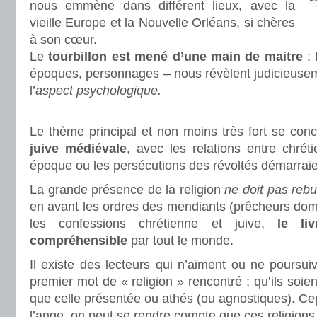
nous emmène dans différent lieux, avec la
vieille Europe et la Nouvelle Orléans, si chères
à son cœur.
Le
tourbillon est mené d’une main de maitre
:
époques, personnages – nous révèlent judicieus
l’
aspect psychologique.
.
Le thème principal et non moins très fort se con
juive médiévale
, avec les relations entre chré
époque ou les persécutions des révoltés démarraien
La grande présence de la religion
ne doit pas rebu
en avant les ordres des mendiants (prêcheurs domin
les confessions chrétienne et juive,
le li
compréhensible
par tout le monde.
Il existe des lecteurs qui n’aiment ou ne poursuiv
premier mot de « religion » rencontré ; qu’ils soie
que celle présentée ou athés (ou agnostiques). Ce
l’ange, on peut se rendre compte que
ces religions