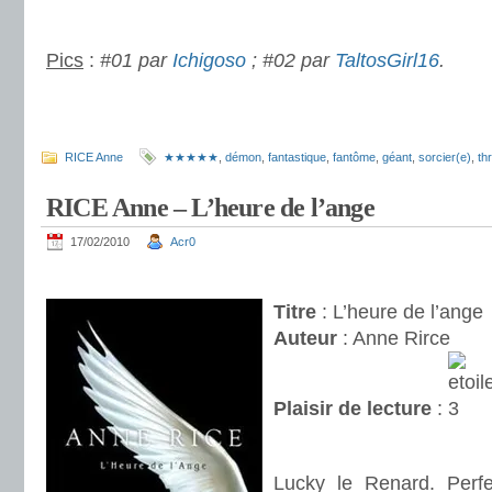
.
Pics
:
#01 par
Ichigoso
; #02 par
TaltosGirl16
.
.
.
RICE Anne
★★★★★
,
démon
,
fantastique
,
fantôme
,
géant
,
sorcier(e)
,
thr
RICE Anne – L’heure de l’ange
17/02/2010
Acr0
.
Titre
: L’heure de l’ange
Auteur
: Anne Rirce
Plaisir de lecture
:
.
Lucky le Renard. Perfe