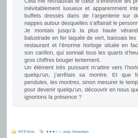
Cela me réchauffait le cœur d’entrevoir les p
inévitablement luxueux et apparemment inte
buffets dressés dans de l’argenterie sur 
nappes autour desquelles s’affairait le personn
Je montais jusqu’à la plus haute véran
balustrade en fer laquée de vert, baissais les
restaurant et l’énorme horloge située en fac
son carillon, qui sonnait tous les quarts d’he
gros chiffres bouger lentement.
Un élément très puissant m’attire vers l’hor
quelqu’un, j’arrêtais sa montre. Et que f
pendules, les montres, sinon mesurer le tem
pour devenir quelqu’un, découvrir en nous q
ignorions la présence ?
.
.
RICE Anne
★★★☆☆
,
ange
,
fantastique