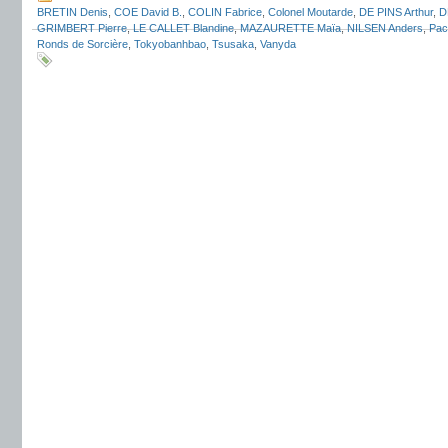
BRETIN Denis
,
COE David B.
,
COLIN Fabrice
,
Colonel Moutarde
,
DE PINS Arthur
,
D
GRIMBERT Pierre
,
LE CALLET Blandine
,
MAZAURETTE Maïa
,
NILSEN Anders
,
Pac
Ronds de Sorcière
,
Tokyobanhbao
,
Tsusaka
,
Vanyda