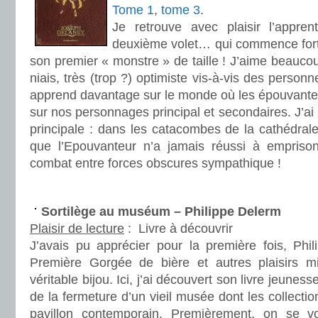
Tome 1
,
tome 3
.
Je retrouve avec plaisir l’appre
deuxième volet… qui commence fort,
son premier « monstre » de taille ! J’aime beauc
niais, très (trop ?) optimiste vis-à-vis des personn
apprend davantage sur le monde où les épouvanteu
sur nos personnages principal et secondaires. J’ai
principale : dans les catacombes de la cathédral
que l’Epouvanteur n’a jamais réussi à emprison
combat entre forces obscures sympathique !
.
Sortilège au muséum – Philippe Delerm
Plaisir de lecture
:
Livre à découvrir
J’avais pu apprécier pour la première fois, Ph
Première Gorgée de bière et autres plaisirs m
véritable bijou. Ici, j’ai découvert son livre jeunesse 
de la fermeture d’un vieil musée dont les collecti
pavillon contemporain. Premièrement, on se v