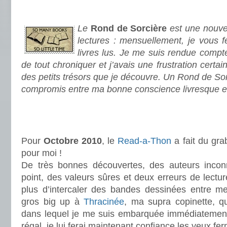
.
Le
Rond de Sorcière
est une nouve
lectures : mensuellement, je vous fe
livres lus. Je me suis rendue compte
de tout chroniquer et j’avais une frustration certa
des petits trésors que je découvre. Un Rond de Sor
compromis entre ma bonne conscience livresque e
.
.
Pour
Octobre 2010
, le
Read-a-Thon
a fait du gra
pour moi !
De très bonnes découvertes, des auteurs incon
point, des valeurs sûres et deux erreurs de lectur
plus d’intercaler des bandes dessinées entre 
gros big up à
Thracinée
, ma supra copinette, qu
dans lequel je me suis embarquée immédiatemen
régal, je lui ferai maintenant confiance les yeux fe