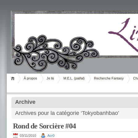
Livrement
À propos
Je lis
M.E.L. (pal/lal)
Recherche Fantasy
Cha
Archive
Archives pour la catégorie ‘Tokyobanhbao’
Rond de Sorcière #04
03/11/2010
Acr0