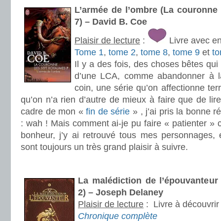
L’armée de l’ombre (La couronne
7) – David B. Coe
Plaisir de lecture
:
Livre avec e
Tome 1
,
tome 2
,
tome 8
,
tome 9
et
t
Il y a des fois, des choses bêtes qui
d’une LCA, comme abandonner à la
coin, une série qu’on affectionne ter
qu’on n’a rien d’autre de mieux à faire que de lire
cadre de mon «
fin de série
» , j’ai pris la bonne 
: wah ! Mais comment ai-je pu faire « patienter » c
bonheur, j’y ai retrouvé tous mes personnages, e
sont toujours un très grand plaisir à suivre.
.
La malédiction de l’épouvanteur
2) – Joseph Delaney
Plaisir de lecture
:
Livre à découvrir
Chronique complète