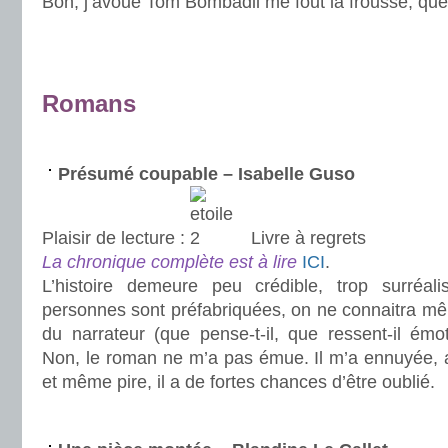
Bon, j’avoue Tom Bombadil me fout la frousse, que
.
.
Romans
.
Présumé coupable – Isabelle Guso
Plaisir de lecture :
Livre à regrets
La chronique complète est à lire
ICI
.
L’histoire demeure peu crédible, trop surréali
personnes sont préfabriquées, on ne connaitra 
du narrateur (que pense-t-il, que ressent-il émo
Non, le roman ne m’a pas émue. Il m’a ennuyée,
et même pire, il a de fortes chances d’être oublié.
.