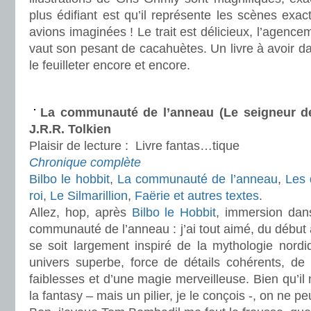
plus édifiant est qu’il représente les scènes ex
avions imaginées ! Le trait est délicieux, l’agence
vaut son pesant de cacahuètes. Un livre à avoir da
le feuilleter encore et encore.
.
La communauté de l’anneau (Le seigneur d
J.R.R. Tolkien
Plaisir de lecture :
Livre fantas…tique
Chronique complète
Bilbo le hobbit
,
La communauté de l’anneau
,
Les 
roi
,
Le Silmarillion
,
Faërie et autres textes
.
Allez, hop, après
Bilbo le Hobbit
, immersion dan
communauté de l’anneau : j’ai tout aimé, du début à
se soit largement inspiré de la mythologie nordi
univers superbe, force de détails cohérents, d
faiblesses et d’une magie merveilleuse. Bien qu’il n
la fantasy – mais un pilier, je le conçois -, on ne pe