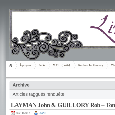
Livrement
À propos
Je lis
M.E.L. (pal/lal)
Recherche Fantasy
Cha
Archive
Articles taggués ‘enquête’
LAYMAN John & GUILLORY Rob – Ton
03/11/2017
Acr0