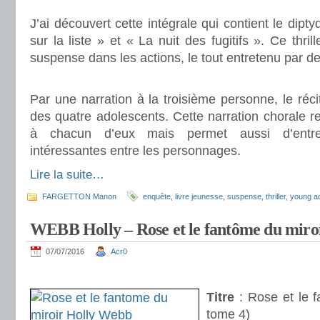
J’ai découvert cette intégrale qui contient le dipty
sur la liste » et « La nuit des fugitifs ». Ce thril
suspense dans les actions, le tout entretenu par de
.
Par une narration à la troisième personne, le réci
des quatre adolescents. Cette narration chorale ren
à chacun d’eux mais permet aussi d’entret
intéressantes entre les personnages.
Lire la suite…
FARGETTON Manon
enquête
,
livre jeunesse
,
suspense
,
thriller
,
young ad
WEBB Holly – Rose et le fantôme du miroi
07/07/2016
Acr0
.
Titre
: Rose et le f
tome 4)