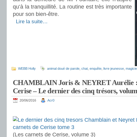
qu’à la tranquillité. La routine est très importante
pour son bien-être.
.
Lire la suite…
WEBB Holly
animal doué de parole
,
chat
,
enquête
,
livre jeunesse
,
magicie
CHAMBLAIN Joris & NEYRET Aurélie : L
Cerise – Le dernier des cinq trésors, volum
20/06/2016
Acr0
.
(Les carnets de Cerise, volume 3)