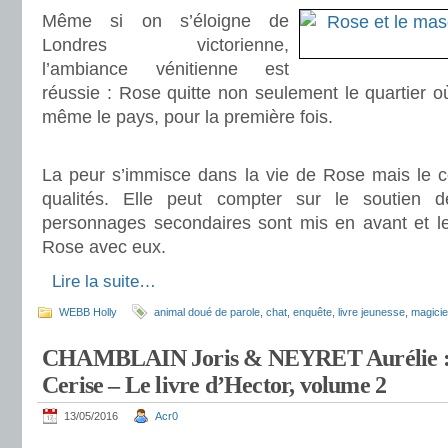
Même si on s’éloigne de
Londres victorienne,
l’ambiance vénitienne est
réussie : Rose quitte non seulement le quartier où
même le pays, pour la première fois.
.
La peur s’immisce dans la vie de Rose mais le c
qualités. Elle peut compter sur le soutien 
personnages secondaires sont mis en avant et les
Rose avec eux.
.
Lire la suite…
WEBB Holly
animal doué de parole
,
chat
,
enquête
,
livre jeunesse
,
magicie
CHAMBLAIN Joris & NEYRET Aurélie : L
Cerise – Le livre d’Hector, volume 2
13/05/2016
Acr0
.