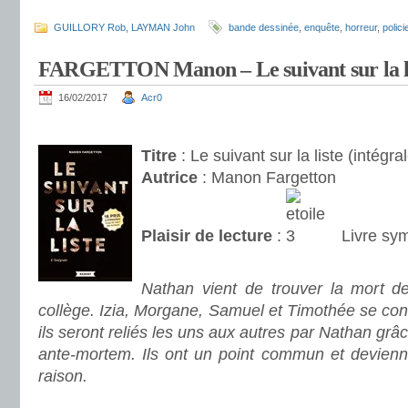
.
GUILLORY Rob
,
LAYMAN John
bande dessinée
,
enquête
,
horreur
,
polici
FARGETTON Manon – Le suivant sur la l
16/02/2017
Acr0
.
Titre
: Le suivant sur la liste (intégra
Autrice
: Manon Fargetton
Plaisir de lecture
:
Livre sy
.
Nathan vient de trouver la mort d
collège. Izia, Morgane, Samuel et Timothée se con
ils seront reliés les uns aux autres par Nathan gr
ante-mortem. Ils ont un point commun et devien
raison.
.