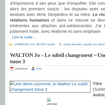
d’importance à ses yeux que d’enquêter. Elle con
alors les premiers soucis : les disputes avec se
tendues avec Mme Desjardins et sa mère.
Le réc
relations humaines
et dans ce volume se dessi
inhérentes aux attaches pré-adolescentes. J’ai t
justement traité, avec réalisme et sans emphase.
.
Lire la suite…
CHAMBLAIN Joris
,
NEYRET Aurélie
bande dessinée
,
enquête
,
livre illust
WALTON Jo – Le subtil changement ~ Un
tome 3
29/04/2016
Acr0
.
Titre
:
(Subti
Autri