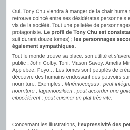
.
Oui, Tony Chu viendra à manger de la chair humaine 
retrouve coincé entre ses désidératas personnels et
vis de la société. Tout une pelletée de personnages
protagoniste.
Le profil de Tony Chu est consista
suit durant douze tomes) ;
les personnages seco
également sympathiques
.
Tout le monde trouve sa place, son utilité et s’avè
public : John Colby, Toni, Mason Savoy, Amelia Mi
Applebee, Poyo… Les tomes sont peuplés de créatu
découvre des humains endossant des pouvoirs surna
nourriture. Exemples :
Mnémocoquus : peut intégre
nourriture ; lagamousikien : peut accorder une guit
cibocélérent : peut cuisiner un plat très vite.
.
.
Concernant les illustrations,
l’expressivité des p