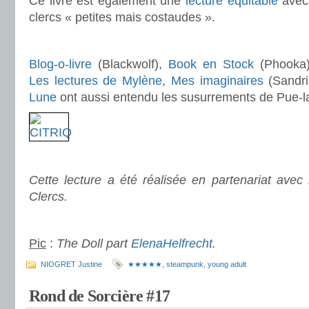
Ce livre est également une
lecture équitable
avec 
clercs « petites mais costaudes ».
.
Blog-o-livre
(Blackwolf),
Book en Stock
(Phooka
Les lectures de Mylène
,
Mes imaginaires
(Sandr
Lune
ont aussi entendu les susurrements de Pue-la-
.
Cette lecture a été réalisée en partenariat avec
Clercs.
.
Pic
:
The Doll part
ElenaHelfrecht
.
.
NIOGRET Justine
★★★★★
,
steampunk
,
young adult
Rond de Sorcière #17