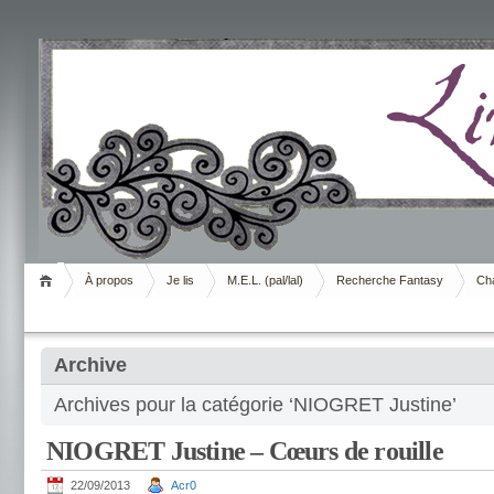
Livrement
À propos
Je lis
M.E.L. (pal/lal)
Recherche Fantasy
Cha
Archive
Archives pour la catégorie ‘NIOGRET Justine’
NIOGRET Justine – Cœurs de rouille
22/09/2013
Acr0