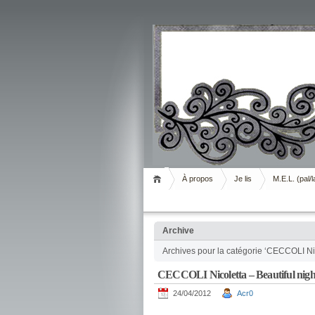
Livrement
À propos
Je lis
M.E.L. (pal/l
Archive
Archives pour la catégorie ‘CECCOLI Ni
CECCOLI Nicoletta – Beautiful nig
24/04/2012
Acr0
.