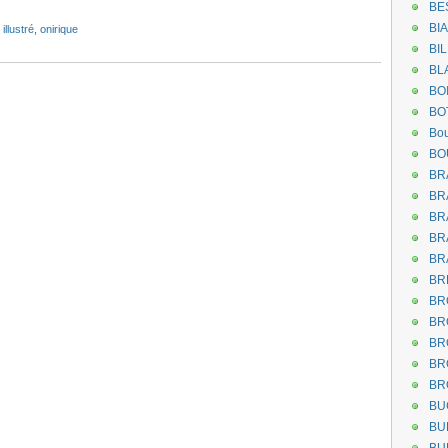
BE
BI
 illustré
,
onirique
BI
BL
BO
BO
Bou
BO
BR
BR
BR
BR
BR
BR
BR
BR
BR
BR
BR
BU
BU