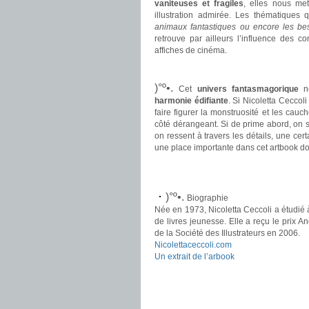
vaniteuses et fragiles
, elles nous me
illustration admirée. Les thématiques
animaux fantastiques ou encore les bes
retrouve par ailleurs l’influence des c
affiches de cinéma.
.
)°º•.
Cet
univers fantasmagorique
no
harmonie édifiante
. Si Nicoletta Ceccol
faire figurer la monstruosité et les cauc
côté dérangeant. Si de prime abord, on se 
on ressent à travers les détails, une ce
une place importante dans cet artbook d
.
.
)°º•.
Biographie
Née en 1973, Nicoletta Ceccoli a étudié à l
de livres jeunesse. Elle a reçu le prix An
de la Société des Illustrateurs en 2006.
Nicolettaceccoli.com
Un extrait de l’arbook
.