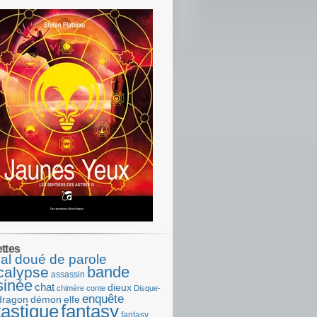
ettes
al doué de parole
bande
calypse
assassin
sinée
chat
dieux
chimère
conte
Disque-
enquête
dragon
démon
elfe
tastique
fantasy
fantasy