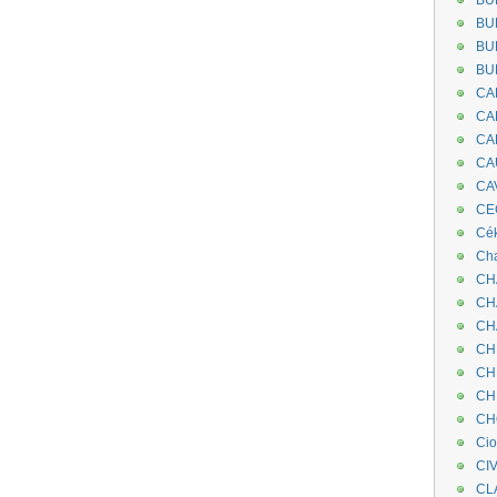
BU
BU
BU
BU
CA
CA
CA
CA
CA
CEC
Cé
Cha
CH
CH
CH
CH
CH
CH
CH
Ci
CI
CL