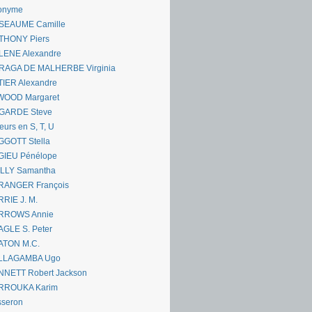
onyme
SEAUME Camille
THONY Piers
LENE Alexandre
RAGA DE MALHERBE Virginia
IER Alexandre
WOOD Margaret
GARDE Steve
eurs en S, T, U
GGOTT Stella
GIEU Pénélope
ILLY Samantha
RANGER François
RIE J. M.
RROWS Annie
GLE S. Peter
ATON M.C.
LLAGAMBA Ugo
NNETT Robert Jackson
RROUKA Karim
sseron