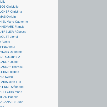
ielle
OS Christelle
LCHER Christina
MASIO Alain
IEL Marie-Catherine
NNEMARK Francis
UTREMER Rébecca
VOUST Lionel
 Adolie
PINS Arthur
 VIGAN Delphine
BATS Jeanne-A
LANEY Joseph
LAUNAY Thalyssa
LERM Philippe
IS Sylvie
PARIS Jean-Luc
SIENNE Stéphane
SPLECHIN Marie
THAN Isabelle
AZ CANALES Juan