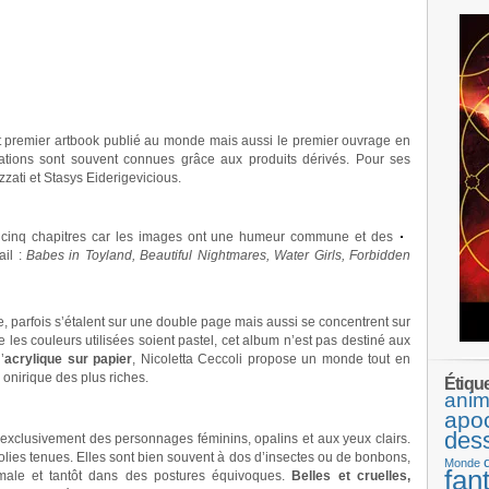
ut premier artbook publié au monde mais aussi le premier ouvrage en
trations sont souvent connues grâce aux produits dérivés. Pour ses
zzati et Stasys Eiderigevicious.
 cinq chapitres car les images ont une humeur commune et des
ail :
Babes in Toyland, Beautiful Nightmares, Water Girls, Forbidden
ge, parfois s’étalent sur une double page mais aussi se concentrent sur
 les couleurs utilisées soient pastel, cet album n’est pas destiné aux
’
acrylique sur papier
, Nicoletta Ceccoli propose un monde tout en
onirique des plus riches.
Étiqu
anim
apo
des
exclusivement des personnages féminins, opalins et aux yeux clairs.
jolies tenues. Elles sont bien souvent à dos d’insectes ou de bonbons,
Monde
fan
male et tantôt dans des postures équivoques.
Belles et cruelles,