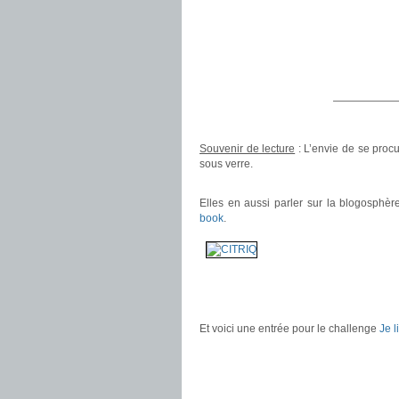
——————
Souvenir de lecture
: L’envie de se procu
sous verre.
.
Elles en aussi parler sur la blogosphèr
book
.
.
.
Et voici une entrée pour le challenge
Je l
.
.