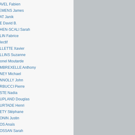
AVEL Fabien
EMENS James
AT Janik
 David B.
HEN-SCALI Sarah
IN Fabrice
lectif
LLETTE Xavier
LLINS Suzanne
onel Moutarde
MBREXELLE Anthony
NEY Michael
NNOLLY John
RBUCCI Pierre
STE Nadia
UPLAND Douglas
URTADE Henri
ETY Stéphane
ONIN Justin
OS Anaïs
OSSAN Sarah