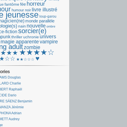
horreur
fantôme
fée
que
our
livre illustré
humour noir
re jeunesse
loup-garou
magicien(ne)
monde parallèle
nouvelle
logie(s)
nain
ombre
sorcier(e)
e-fiction
univers
mpunk
thriller
uchronie
 magie apparente
vampire
ng adult
zombie
★★★★☆
★★★★
♥
★☆☆
★★☆☆☆
ories
AMS Douglas
LARD Charlie
BERT Raphaël
CIDE Dario
IRE SÁENZ Benjamin
MANZA Jérémie
PHONA Adrian
WETT Audrey
ge