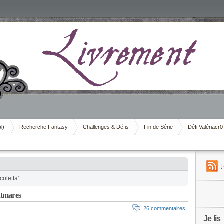
al)
Recherche Fantasy
Challenges & Défis
Fin de Série
Défi Valériacr0
coletta’
htmares
26 commentaires
Je lis