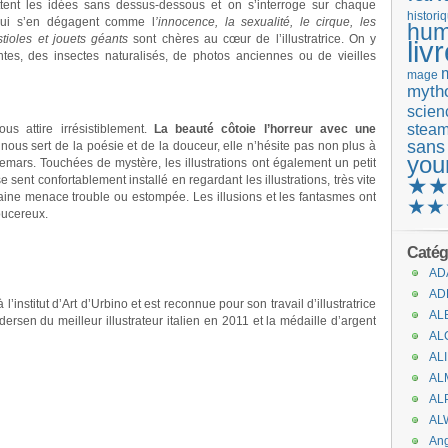
ttent les idées sans dessus-dessous et on s’interroge sur chaque
histori
 qui s’en dégagent comme l
’innocence, la sexualité, le cirque, les
hum
tioles et jouets géants
sont chères au cœur de l’illustratrice. On y
liv
ontes, des insectes naturalisés, de photos anciennes ou de vieilles
mage
mytho
scienc
stea
us attire irrésistiblement.
La beauté côtoie l’horreur avec une
sans
i nous sert de la poésie et de la douceur, elle n’hésite pas non plus à
you
hemars. Touchées de mystère, les illustrations ont également un petit
sent confortablement installé en regardant les illustrations, très vite
★
rtaine menace trouble ou estompée. Les illusions et les fantasmes ont
★★
oucereux.
Catég
AD
AD
’institut d’Art d’Urbino et est reconnue pour son travail d’illustratrice
AL
dersen du meilleur illustrateur italien en 2011 et la médaille d’argent
AL
AL
AL
AL
AL
.
An