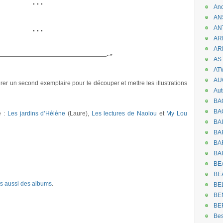
An
.
AN
AN
AR
.
AR
——————————————————~*
AST
.
AT
AU
rer un second exemplaire pour le découper et mettre les illustrations
Aut
BA
BA
e :
Les jardins d’Hélène
(Laure),
Les lectures de Naolou
et
My Lou
BA
BA
BAR
BA
BEA
BE
is aussi des albums
.
BE
BE
BE
Be