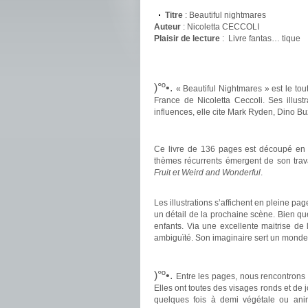
Titre
: Beautiful nightmares
Auteur
: Nicoletta CECCOLI
Plaisir de lecture
:
Livre fantas… tique
.
.
)°º•.
« Beautiful Nightmares » est le to
France de Nicoletta Ceccoli. Ses illus
influences, elle cite Mark Ryden, Dino Bu
.
Ce livre de 136 pages est découpé en
thèmes récurrents émergent de son trav
Fruit et Weird and Wonderful
.
.
Les illustrations s’affichent en pleine pa
un détail de la prochaine scène. Bien que
enfants. Via une excellente maitrise de l
ambiguïté. Son imaginaire sert un monde 
.
)°º•.
Entre les pages, nous rencontrons 
Elles ont toutes des visages ronds et de 
quelques fois à demi végétale ou ani