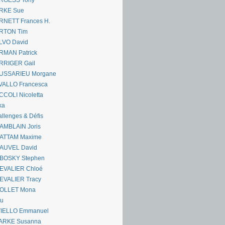
RGESS Tony
RKE Sue
RNETT Frances H.
RTON Tim
LVO David
RMAN Patrick
RRIGER Gail
USSARIEU Morgane
VALLO Francesca
COLI Nicoletta
ka
llenges & Défis
AMBLAIN Joris
ATTAM Maxime
AUVEL David
BOSKY Stephen
EVALIER Chloé
EVALIER Tracy
OLLET Mona
ou
VIELLO Emmanuel
ARKE Susanna