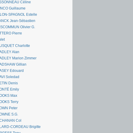
SSONNEAU Céline
ANCO Guillaume
LLON-SPAGNOL Estelle
ANCK Jean-Sébastien
ISCOMMUN Olivier G.
TTERO Pierre
let
USQUET Charlotte
ADLEY Alan
ADLEY Marion Zimmer
ADSHAW Gillian
ASEY Edouard
AVI Soledad
ETIN Denis
ONTË Emily
OOKS Max
OOKS Terry
OWN Peter
OWNE S.G.
CHANAN Col
LARD-CORDEAU Brigitte