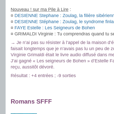
.
Nouveau ! sur ma Pile à Lire
:
¤
DESIENNE Stephane : Zoulag, la filière sibérien
¤
DESIENNE Stéphane : Zoulag, le syndrome finla
¤
FAYE Estelle : Les Seigneurs de Bohen
¤ GRIMALDI Virginie : Tu comprendras quand tu s
→ Je n’ai pas su résister à l’appel de la maison d’é
faisait longtemps que je n’avais pas lu un peu de 
Virginie Grimaldi était le livre audio diffusé dans 
J’ai gagné « Les seigneurs de Bohen » d’Estelle Fa
reçu, aussitôt dévoré.
Résultat : +4 entrées ; -9 sorties
.
.
Romans SFFF
.