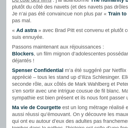
Du côté des films
: j’ai abandonné
The humanity 
plutôt du côté des navets (et des navets pas drôle
Je n’ai pas été convaincue non plus par «
Train t
pas mal.
«
Ad astra
» avec Brad Pitt est convenu et plutôt 
suis ennuyée.
Passons maintenant aux réjouissances :
Blockers
, un film mignon d’adolescentes possédan
déjantés !
Spenser Confidential
m’a été suggéré par Netflix c
apprécié – tous les stand up d’Iliza Schlesinger. E
seconde rôle, aux côtés de Mark Wahlberg et Peter
s’en sortir avec une intrigue cousue de fil blanc. Ma
sympathie est bien présent et ils nous font passe
Ma vie de Courgette
est un long métrage réalisé e
aussi réussi qu’émouvant. On y découvre les maux
qui ont eu autour d’eux des adultes pas francheme