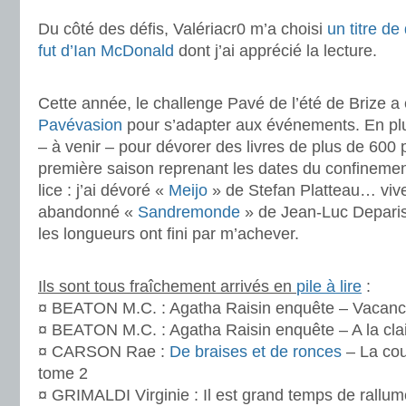
Du côté des défis, Valériacr0 m’a choisi
un titre de
fut d’Ian McDonald
dont j’ai apprécié la lecture.
.
Cette année, le challenge Pavé de l’été de Brize 
Pavévasion
pour s’adapter aux événements. En plus
– à venir – pour dévorer des livres de plus de 600
première saison reprenant les dates du confinement
lice : j’ai dévoré «
Meijo
» de Stefan Platteau… vivem
abandonné «
Sandremonde
» de Jean-Luc Deparis
les longueurs ont fini par m’achever.
.
Ils sont tous fraîchement arrivés en
pile à lire
:
¤ BEATON M.C. : Agatha Raisin enquête – Vacance
¤ BEATON M.C. : Agatha Raisin enquête – A la clai
¤ CARSON Rae :
De braises et de ronces
– La co
tome 2
¤ GRIMALDI Virginie : Il est grand temps de rallume