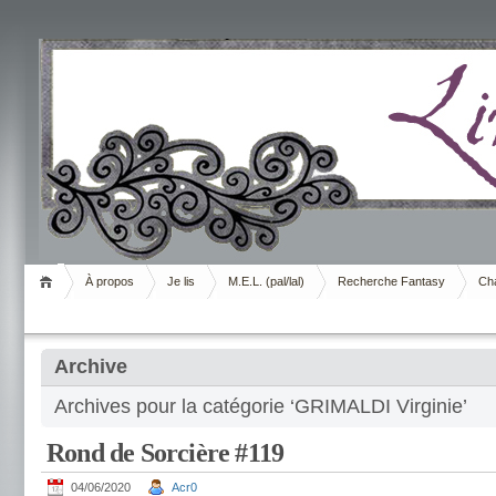
Livrement
À propos
Je lis
M.E.L. (pal/lal)
Recherche Fantasy
Cha
Archive
Archives pour la catégorie ‘GRIMALDI Virginie’
Rond de Sorcière #119
04/06/2020
Acr0