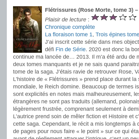
Flétrissures (Rose Morte, tome 3) 
Plaisir de lecture
:
Chronique complète
La floraison tome 1
,
Trois épines tom
J’ai inscrit cette série dans mes object
défi
Fin de Série
. 2020 est donc la b
continue ma lancée de… 2013. Il m’a été ardu de m
deux tomes manquants et je ne sais quand paraitra
tome de la saga. J’étais ravie de retrouver Rose, Va
L’histoire de « Flétrissures » prend place durant l
mondiale, le Reich domine. Beaucoup de termes i
sont explicités en notes mais malheureusement, le
étrangères ne sont pas traduits (allemand, polonais
légèrement frustrée, comprenant seulement à demi
L’autrice prend soin de mêler fiction et Histoire et
cette saga. Cependant, le récit a mis longtemps 
de pages pour nous faire « le point » sur ce qui éta
avant de réellement attaquer l’intrigue, c’est un peu