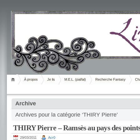
Livrement
À propos
Je lis
M.E.L. (pal/lal)
Recherche Fantasy
Cha
Archive
Archives pour la catégorie ‘THIRY Pierre’
THIRY Pierre – Ramsès au pays des points
29/03/2011
Acr0