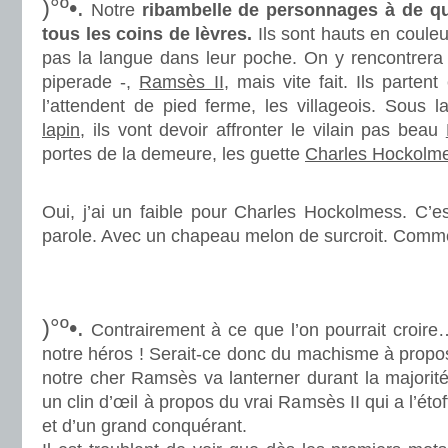
)°º•.
Notre
ribambelle de personnages à de quo
tous les coins de lèvres.
Ils sont hauts en couleu
pas la langue dans leur poche. On y rencontrer
piperade -,
Ramsès II
, mais vite fait. Ils parte
l’attendent de pied ferme, les villageois. Sous l
lapin
, ils vont devoir affronter le vilain pas beau
portes de la demeure, les guette
Charles Hockolm
.
Oui, j’ai un faible pour Charles Hockolmess. C’e
parole. Avec un chapeau melon de surcroit. Comme
.
.
)°º•.
Contrairement à ce que l’on pourrait croir
notre héros ! Serait-ce donc du machisme à propos 
notre cher Ramsès va lanterner durant la majorit
un clin d’œil à propos du vrai Ramsès II qui a l’étof
et d’un grand conquérant.