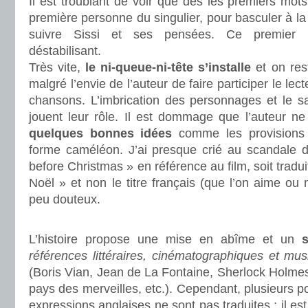
Il est troublant de voir que dès les premiers mots
première personne du singulier, pour basculer à l
suivre Sissi et ses pensées. Ce premier p
déstabilisant.
Très vite,
le ni-queue-ni-tête s’installe
et on rest
malgré l’envie de l’auteur de faire participer le lec
chansons. L’imbrication des personnages et le s
jouent leur rôle. Il est dommage que l’auteur ne
quelques bonnes idées
comme les provisions 
forme caméléon. J’ai presque crié au scandale 
before Christmas » en référence au film, soit trad
Noël » et non le titre français (que l’on aime ou 
peu douteux.
.
L’histoire propose une mise en abîme et un
s
références littéraires, cinématographiques et mu
(Boris Vian, Jean de La Fontaine, Sherlock Holmes 
pays des merveilles, etc.). Cependant, plusieurs poi
expressions anglaises ne sont pas traduites ; il est