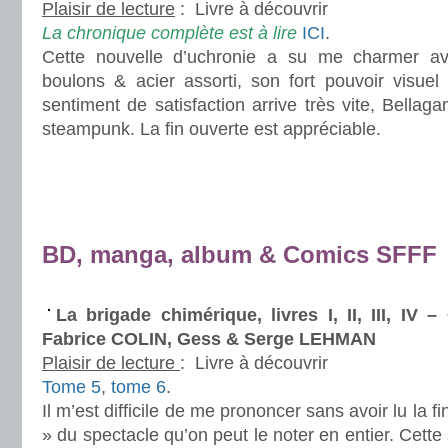
Plaisir de lecture
:
Livre à découvrir
La chronique complète est à lire
ICI
.
Cette nouvelle d’uchronie a su me charmer a
boulons & acier assorti, son fort pouvoir visuel 
sentiment de satisfaction arrive très vite, Bellag
steampunk. La fin ouverte est appréciable.
.
.
.
BD, manga, album & Comics SFFF
.
La brigade chimérique, livres I, II, III, I
Fabrice COLIN, Gess & Serge LEHMAN
Plaisir de lecture
:
Livre à découvrir
Tome 5
,
tome 6
.
Il m’est difficile de me prononcer sans avoir lu la fi
» du spectacle qu’on peut le noter en entier. Cette 