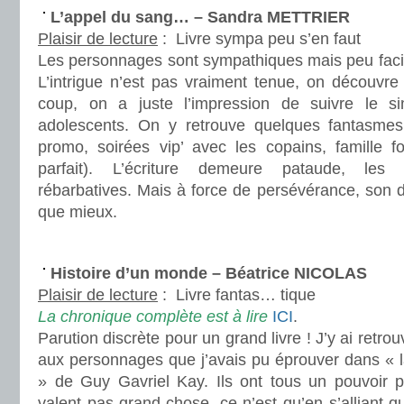
L’appel du sang… – Sandra METTRIER
Plaisir de lecture
:
Livre sympa peu s’en faut
Les personnages sont sympathiques mais peu faci
L’intrigue n’est pas vraiment tenue, on découvre t
coup, on a juste l’impression de suivre le s
adolescents. On y retrouve quelques fantasmes
promo, soirées vip’ avec les copains, famille 
parfait). L’écriture demeure pataude, les r
rébarbatives. Mais à force de persévérance, son
que mieux.
.
Histoire d’un monde – Béatrice NICOLAS
Plaisir de lecture
:
Livre fantas… tique
La chronique complète est à lire
ICI
.
Parution discrète pour un grand livre ! J’y ai ret
aux personnages que j’avais pu éprouver dans « l
» de Guy Gavriel Kay. Ils ont tous un pouvoir ps
valent pas grand-chose, ce n’est qu’en s’alliant qu