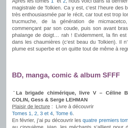
Après les tomes
1
et
2
, nous voici dans la dernièr
magistrale de Tolkien. Ca y est, c’est l’heure des b
très enthousiasmée par le récit, car tout est trop lo
trucmuche, de la génération de micmacetco
commençant par son coude, puis son avant bras
phalange de doigt… rah ! Evidemment, la fin est 
dans les chaumières (c’est beau du Tolkien). Il 
plume est superbe et on quitte tout de même à regr
.
.
BD, manga, comic & album SFFF
.
La brigade chimérique, livre V – Céline
COLIN, Gess & Serge LEHMAN
Plaisir de lecture
:
Livre à découvrir
Tomes 1, 2, 3 et 4
,
Tome 6
.
En février, j’ai pu découvrir les
quatre premiers to
au cinquième. Han, les méchants s’allient pour d