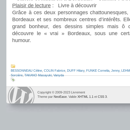
Plaisir de lecture
:
Livre à découvrir
Grâce à ces deux personnages chattounesques, 
Bordeaux et ses nombreux centres d’intérêts. Elle
grand bonheur, des dessins simples mais ô 
découvre le « vrai » Bordeaux, sous une cer
humour.
.
.
BESSONNEAU Céline
,
COLIN Fabrice
,
DUFF Hilary
,
FUNKE Cornelia
,
Jenny
,
LEHM
Sorcière
,
TAKANO Masayuki
,
Vanyda
Copyright © 2009-2023 Livrement
Theme par
NeoEase
. Valide
XHTML 1.1
et
CSS 3
.