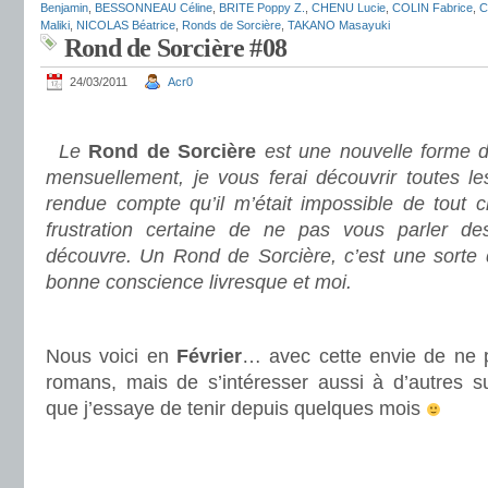
Benjamin
,
BESSONNEAU Céline
,
BRITE Poppy Z.
,
CHENU Lucie
,
COLIN Fabrice
,
C
Maliki
,
NICOLAS Béatrice
,
Ronds de Sorcière
,
TAKANO Masayuki
Rond de Sorcière #08
24/03/2011
Acr0
.
Le
Rond de Sorcière
est une nouvelle forme d
mensuellement, je vous ferai découvrir toutes le
rendue compte qu’il m’était impossible de tout c
frustration certaine de ne pas vous parler des
découvre. Un Rond de Sorcière, c’est une sorte
bonne conscience livresque et moi.
.
Nous voici en
Février
… avec cette envie de ne 
romans, mais de s’intéresser aussi à d’autres su
que j’essaye de tenir depuis quelques mois
.
.