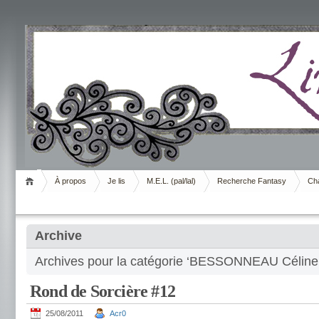
Livrement
À propos
Je lis
M.E.L. (pal/lal)
Recherche Fantasy
Cha
Archive
Archives pour la catégorie ‘BESSONNEAU Céline
Rond de Sorcière #12
25/08/2011
Acr0