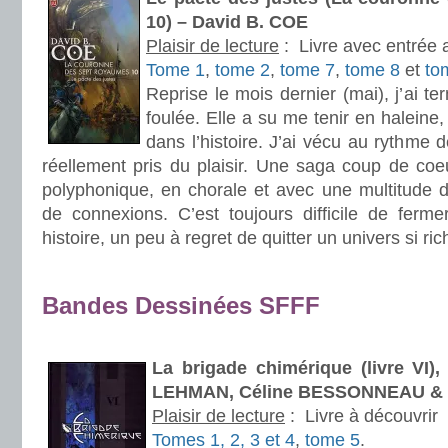
10) – David B. COE
Plaisir de lecture
:
Livre avec entrée 
Tome 1
,
tome 2
,
tome 7
,
tome 8
et
to
Reprise le mois dernier (mai), j’ai t
foulée. Elle a su me tenir en haleine
dans l’histoire. J’ai vécu au rythme 
réellement pris du plaisir. Une saga coup de coe
polyphonique, en chorale et avec une multitude d’i
de connexions. C’est toujours difficile de ferme
histoire, un peu à regret de quitter un univers si ric
.
Bandes Dessinées SFFF
.
La brigade chimérique (livre VI)
LEHMAN, Céline BESSONNEAU &
Plaisir de lecture
:
Livre à découvrir
Tomes 1, 2, 3 et 4
,
tome 5
.