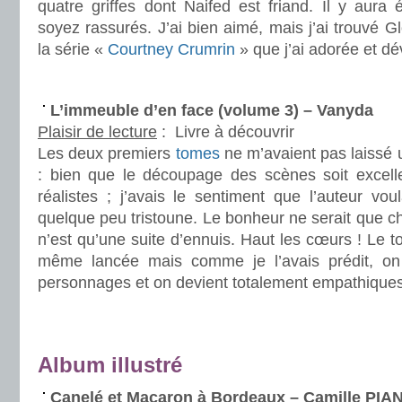
quatre griffes dont Naifed est friand. Il y aura
soyez rassurés. J’ai bien aimé, mais j’ai trouvé
la série «
Courtney Crumrin
» que j’ai adorée et dé
.
L’immeuble d’en face (volume 3) – Vanyda
Plaisir de lecture
:
Livre à découvrir
Les deux premiers
tomes
ne m’avaient pas laissé 
: bien que le découpage des scènes soit excelle
réalistes ; j’avais le sentiment que l’auteur vo
quelque peu tristoune. Le bonheur ne serait que ch
n’est qu’une suite d’ennuis. Haut les cœurs ! Le t
même lancée mais comme je l’avais prédit, on
personnages et on devient totalement empathiques
.
.
Album illustré
Canelé et Macaron à Bordeaux – Camille PI