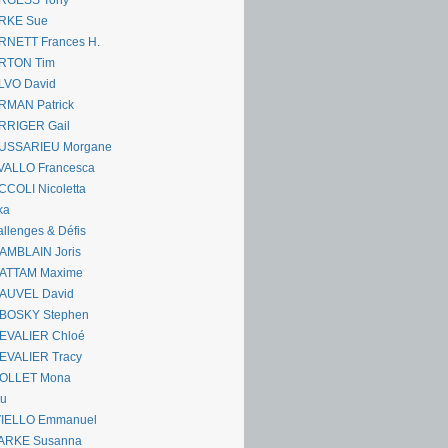
RGESS Tony
RKE Sue
RNETT Frances H.
RTON Tim
LVO David
RMAN Patrick
RRIGER Gail
USSARIEU Morgane
VALLO Francesca
COLI Nicoletta
ka
llenges & Défis
AMBLAIN Joris
ATTAM Maxime
AUVEL David
BOSKY Stephen
EVALIER Chloé
EVALIER Tracy
OLLET Mona
ou
VIELLO Emmanuel
ARKE Susanna