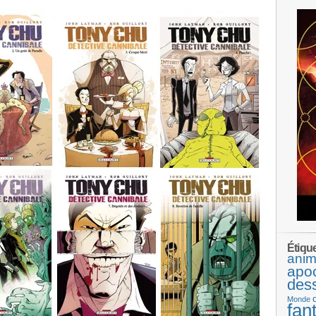
Étiqu
anim
apo
des
Monde
fan