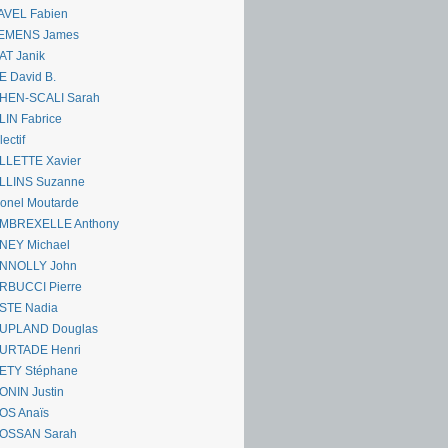
AVEL Fabien
EMENS James
AT Janik
 David B.
HEN-SCALI Sarah
IN Fabrice
lectif
LLETTE Xavier
LLINS Suzanne
onel Moutarde
MBREXELLE Anthony
NEY Michael
NNOLLY John
RBUCCI Pierre
STE Nadia
UPLAND Douglas
URTADE Henri
ETY Stéphane
ONIN Justin
OS Anaïs
OSSAN Sarah