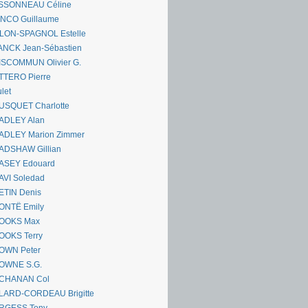
SSONNEAU Céline
ANCO Guillaume
LLON-SPAGNOL Estelle
ANCK Jean-Sébastien
ISCOMMUN Olivier G.
TTERO Pierre
let
USQUET Charlotte
ADLEY Alan
ADLEY Marion Zimmer
ADSHAW Gillian
ASEY Edouard
AVI Soledad
ETIN Denis
ONTË Emily
OOKS Max
OOKS Terry
OWN Peter
OWNE S.G.
CHANAN Col
LARD-CORDEAU Brigitte