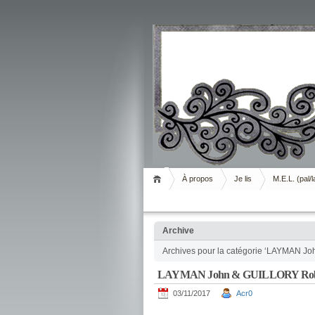
Livrement
À propos
Je lis
M.E.L. (pal/l
Archive
Archives pour la catégorie ‘LAYMAN Jo
LAYMAN John & GUILLORY Rob 
03/11/2017
Acr0
.