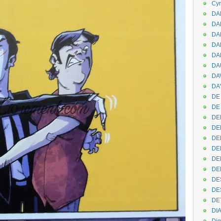
Cyr
DAB
DA
DA
DAN
DA
DA
DA
DAY
DE 
DE
DE
DE
DE
DE
DEN
DE
DE
DE
DE
DI