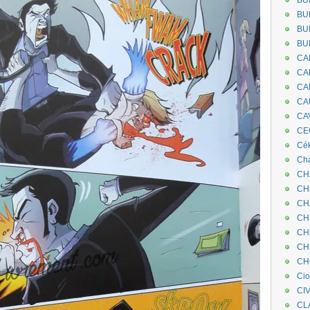
BU
BU
BU
BU
CA
CA
CA
CA
CA
CEC
Cé
Cha
CH
CH
CH
CH
CH
CH
CH
Ci
CI
CL