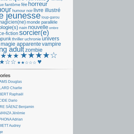
horreur
fantôme
fée
que
our
livre illustré
humour noir
re jeunesse
loup-garou
magicien(ne)
monde parallèle
nouvelle
logie(s)
nain
ombre
sorcier(e)
e-fiction
univers
mpunk
thriller
uchronie
 magie apparente
vampire
ng adult
zombie
★★★★☆
★★★★
♥
★☆☆
★★☆☆☆
ories
AMS Douglas
LARD Charlie
BERT Raphaël
CIDE Dario
IRE SÁENZ Benjamin
MANZA Jérémie
PHONA Adrian
WETT Audrey
ge