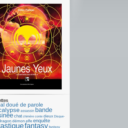
ettes
al doué de parole
bande
calypse
assassin
sinée
chat
dieux
chimère
conte
Disque-
enquête
dragon
démon
elfe
tastique
fantasy
fantasy