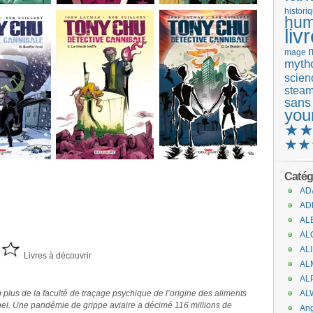
histori
hum
liv
mage
mytho
scienc
stea
sans
you
★
★★
Catég
AD
AD
AL
AL
AL
Livres à découvrir
AL
AL
plus de la faculté de traçage psychique de l’origine des aliments
AL
ionnel. Une pandémie de grippe aviaire a décimé 116 millions de
An