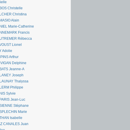
ielle
OS Christelle
LCHER Christina
MASIO Alain
IEL Marie-Catherine
NNEMARK Francis
UTREMER Rébecca
VOUST Lionel
 Adolie
PINS Arthur
 VIGAN Delphine
BATS Jeanne-A
LANEY Joseph
LAUNAY Thalyssa
LERM Philippe
IS Sylvie
PARIS Jean-Luc
SIENNE Stéphane
SPLECHIN Marie
THAN Isabelle
AZ CANALES Juan