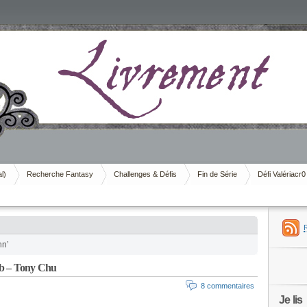
al)
Recherche Fantasy
Challenges & Défis
Fin de Série
Défi Valériacr0
hn’
– Tony Chu
8 commentaires
Je lis