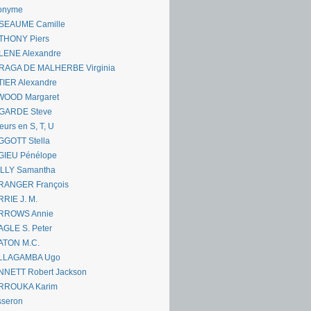
onyme
SEAUME Camille
THONY Piers
LENE Alexandre
RAGA DE MALHERBE Virginia
IER Alexandre
WOOD Margaret
GARDE Steve
eurs en S, T, U
GGOTT Stella
GIEU Pénélope
ILLY Samantha
RANGER François
RIE J. M.
RROWS Annie
GLE S. Peter
ATON M.C.
LLAGAMBA Ugo
NNETT Robert Jackson
RROUKA Karim
sseron