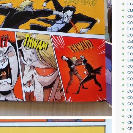
CL
CL
CO
COE
CO
COL
Col
CO
CO
Col
CO
CO
CO
CO
CO
CO
CO
CR
CR
CR
CR