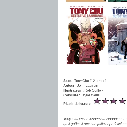
.
Saga
: Tony Chu (12 tomes)
Auteur
: John Layman
Illustrateur
: Rob Guillory
Coloriste
: Taylor Wells
Plaisir de lecture
:
.
Tony Chu est un inspecteur cibopathe. En 
qu’il goûte, il reste un policier profess