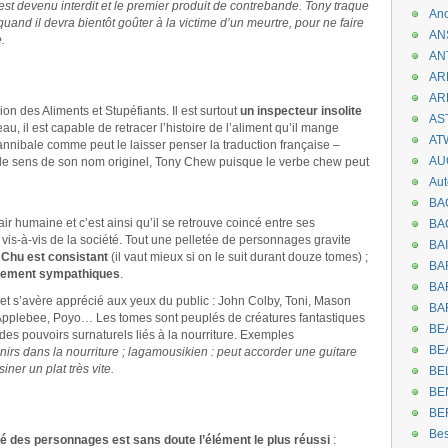
st devenu interdit et le premier produit de contrebande. Tony traque
An
 quand il devra bientôt goûter à la victime d’un meurtre, pour ne faire
AN
.
AN
AR
AR
ion des Aliments et Stupéfiants. Il est surtout
un inspecteur insolite
AST
u, il est capable de retracer l’histoire de l’aliment qu’il mange
AT
annibale comme peut le laisser penser la traduction française –
AU
si le sens de son nom originel, Tony Chew puisque le verbe chew peut
Aut
BA
r humaine et c’est ainsi qu’il se retrouve coincé entre ses
BA
 vis-à-vis de la société. Tout une pelletée de personnages gravite
BA
y Chu est consistant
(il vaut mieux si on le suit durant douze tomes) ;
BA
alement sympathiques
.
BAR
é et s’avère apprécié aux yeux du public : John Colby, Toni, Mason
BA
Applebee, Poyo… Les tomes sont peuplés de créatures fantastiques
BEA
es pouvoirs surnaturels liés à la nourriture. Exemples
BE
rs dans la nourriture ; lagamousikien : peut accorder une guitare
iner un plat très vite.
BE
BE
BE
Be
té des personnages est sans doute l’élément le plus réussi
: