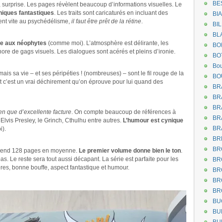
BE
e, surprise. Les pages révèlent beaucoup d’informations visuelles. Le
iques fantastiques
. Les traits sont caricaturés en incluant des
BI
ent vite au psychédélisme,
il faut être prêt de la rétine
.
BI
BL
ble aux néophytes
(comme moi). L’atmosphère est délirante, les
BO
hore de gags visuels. Les dialogues sont acérés et pleins d’ironie.
BO
Bou
is sa vie – et ses péripéties ! (nombreuses) – sont le fil rouge de la
BO
 et c’est un vrai déchirement qu’on éprouve pour lui quand des
BR
BR
BR
n que d’excellente facture
. On compte beaucoup de références à
BR
lvis Presley, le Grinch, Cthulhu entre autres.
L’humour est cynique
BR
i).
BR
BR
prend 128 pages en moyenne.
Le premier volume donne bien le ton
.
s. Le reste sera tout aussi décapant. La série est parfaite pour les
BR
res, bonne bouffe, aspect fantastique et humour.
BR
BR
BR
BU
BU