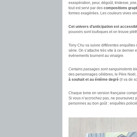
exaspération, peur, dégoût, tristesse, joi
tout est servi par des
compositions graph
formes exagérées. Les couleurs vives vir
.
Cet univers d’anticipation est accessi
pouvoirs sont loufoques et on trouve plét
.
Tony Chu va suivre différentes enquêtes ma
série. On s’attache très vite à ce dernier
événements tournent au vinaigre.
.
Certains passages sont sanguinolents bie
des personnages célèbres, le Père Noël, E
à souhait et au énième degré
(il va de so
.
Chaque tome en version française com
Si vous n’accrochez pas, ne poursuivez pa
personnes au bon goût : enquêtes policiè
.