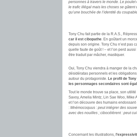
personnes à travers le monde. Le poulet e
le trafic illégal mais les choses se gâtent
qu’une bouchée de l’identité du coupable
.
.
Tony Chu fait partie de la R.A.S., Répress
car il est cibopathe
. En goûtant un morcea
depuis son origine. Tony Chu n’est pas c
quelle faute de goût ! – et l’on perd aus
être traduit par mâcher, mastiquer.
.
Oui, Tony Chu viendra à manger de la chai
désidératas personnels et les obligations
autour du protagoniste.
Le profil de Ton
les personnages secondaires sont ég
Tout le monde trouve sa place, son utilit
Savoy, Amelia Mintz, Lin Sae Woo, Mike 
et l’on découvre des humains endossant d
:
Mnémocoquus : peut intégrer des souveni
avec des nouilles ; cibocélérent : peut cuis
.
.
Concernant les illustrations,
l’expressivi