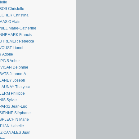
ielle
OS Christelle
LCHER Christina
MASIO Alain
IEL Marie-Catherine
NNEMARK Francis
UTREMER Rébecca
VOUST Lionel
 Adolie
PINS Arthur
 VIGAN Delphine
BATS Jeanne-A
LANEY Joseph
LAUNAY Thalyssa
LERM Philippe
IS Sylvie
PARIS Jean-Luc
SIENNE Stéphane
SPLECHIN Marie
THAN Isabelle
AZ CANALES Juan