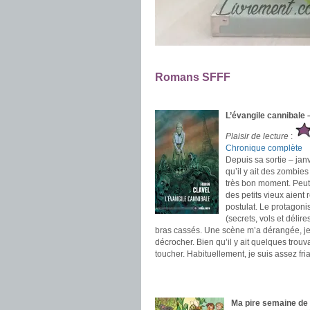
.
Romans SFFF
.
L’évangile cannibale 
Plaisir de lecture
:
Chronique complète
Depuis sa sortie – jan
qu’il y ait des zombie
très bon moment. Peut-ê
des petits vieux aient
postulat. Le protagoni
(secrets, vols et délir
bras cassés. Une scène m’a dérangée, je la 
décrocher. Bien qu’il y ait quelques trouv
toucher. Habituellement, je suis assez f
.
.
Ma pire semaine de