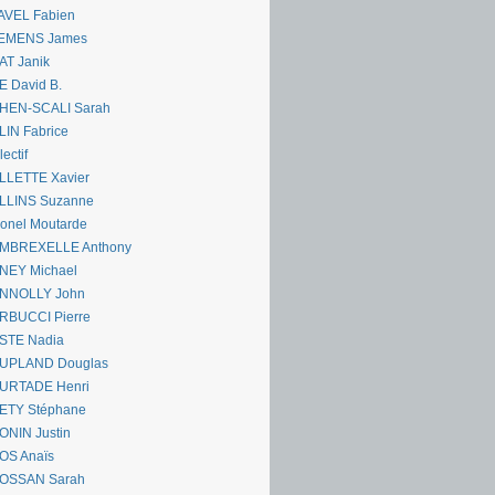
AVEL Fabien
EMENS James
AT Janik
 David B.
HEN-SCALI Sarah
IN Fabrice
lectif
LLETTE Xavier
LLINS Suzanne
onel Moutarde
MBREXELLE Anthony
NEY Michael
NNOLLY John
RBUCCI Pierre
STE Nadia
UPLAND Douglas
URTADE Henri
ETY Stéphane
ONIN Justin
OS Anaïs
OSSAN Sarah