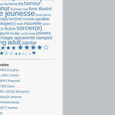
horreur
fantôme
fée
que
our
livre illustré
humour noir
re jeunesse
loup-garou
magicien(ne)
monde parallèle
nouvelle
logie(s)
nain
ombre
sorcier(e)
e-fiction
univers
mpunk
thriller
uchronie
 magie apparente
vampire
ng adult
zombie
★★★★☆
★★★★
♥
★☆☆
★★☆☆☆
ories
AMS Douglas
LARD Charlie
BERT Raphaël
CIDE Dario
IRE SÁENZ Benjamin
MANZA Jérémie
PHONA Adrian
WETT Audrey
ge