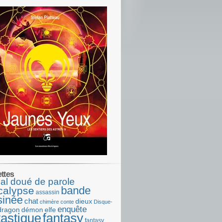
ettes
al doué de parole
bande
calypse
assassin
sinée
chat
dieux
chimère
conte
Disque-
enquête
dragon
démon
elfe
tastique
fantasy
fantasy