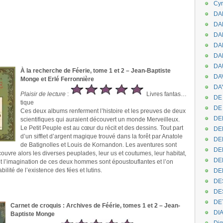
Cyr
DAB
DA
DA
DAN
DA
DA
À la recherche de Féerie, tome 1 et 2 – Jean-Baptiste
DA
Monge et Erlé Ferronnière
DAY
Plaisir de lecture
:
Livres fantas…
DE 
tique
DE
Ces deux albums renferment l’histoire et les preuves de deux
DE
scientifiques qui auraient découvert un monde Merveilleux.
Le Petit Peuple est au cœur du récit et des dessins. Tout part
DE
d’un sifflet d’argent magique trouvé dans la forêt par Anatole
DE
de Batignolles et Louis de Kornandon. Les aventures sont
DE
couvre alors les diverses peuplades, leur us et coutumes, leur habitat,
DEN
s et l’imagination de ces deux hommes sont époustouflantes et l’on
bilité de l’existence des fées et lutins.
DE
DE
DE
DE
Carnet de croquis : Archives de Féérie, tomes 1 et 2 – Jean-
DI
Baptiste Monge