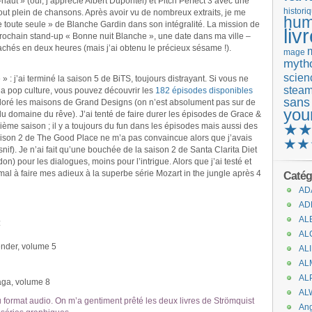
-haut » (oui, j’apprécie Albert Dupontel) et Pitch Perfect 3 avec une
histori
tout plein de chansons. Après avoir vu de nombreux extraits, je me
hum
le toute seule » de Blanche Gardin dans son intégralité. La mission de
liv
prochain stand-up « Bonne nuit Blanche », une date dans ma ville –
rrachés en deux heures (mais j’ai obtenu le précieux sésame !).
mage
mytho
scienc
: j’ai terminé la saison 5 de BiTS, toujours distrayant. Si vous ne
stea
a pop culture, vous pouvez découvrir les
182 épisodes disponibles
sans
i adoré les maisons de Grand Designs (on n’est absolument pas sur de
you
 du domaine du rêve). J’ai tenté de faire durer les épisodes de Grace &
★
atrième saison ; il y a toujours du fun dans les épisodes mais aussi des
ison 2 de The Good Place ne m’a pas convaincue alors que j’avais
★★
f). Je n’ai fait qu’une bouchée de la saison 2 de Santa Clarita Diet
on) pour les dialogues, moins pour l’intrigue. Alors que j’ai testé et
al à faire mes adieux à la superbe série Mozart in the jungle après 4
Catég
AD
AD
AL
:
AL
nder, volume 5
AL
AL
AL
ga, volume 8
AL
format audio. On m’a gentiment prêté les deux livres de Strömquist
An