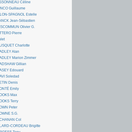
SSONNEAU Céline
ANCO Guillaume
LLON-SPAGNOL Estelle
ANCK Jean-Sébastien
ISCOMMUN Olivier G.
TTERO Pierre
let
USQUET Charlotte
ADLEY Alan
ADLEY Marion Zimmer
ADSHAW Gillian
ASEY Edouard
AVI Soledad
ETIN Denis
ONTË Emily
OOKS Max
OOKS Terry
OWN Peter
OWNE S.G.
CHANAN Col
LARD-CORDEAU Brigitte