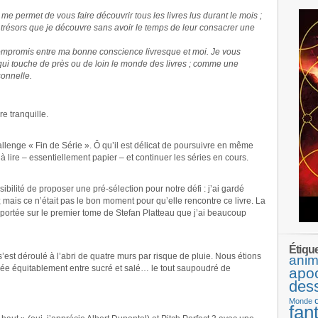
e permet de vous faire découvrir tous les livres lus durant le mois ;
 trésors que je découvre sans avoir le temps de leur consacrer une
ompromis entre ma bonne conscience livresque et moi. Je vous
 qui touche de près ou de loin le monde des livres ; comme une
onnelle.
e tranquille.
lenge « Fin de Série ». Ô qu’il est délicat de poursuivre en même
 lire – essentiellement papier – et continuer les séries en cours.
sibilité de proposer une pré-sélection pour notre défi : j’ai gardé
 mais ce n’était pas le bon moment pour qu’elle rencontre ce livre. La
 portée sur le premier tome de Stefan Platteau que j’ai beaucoup
Étiqu
’est déroulé à l’abri de quatre murs par risque de pluie. Nous étions
anim
agée équitablement entre sucré et salé… le tout saupoudré de
apo
des
Monde
fan