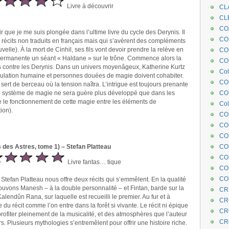
Livre à découvrir
CL
CL
CO
r que je me suis plongée dans l’ultime livre du cycle des Derynis. Il
COE
récits non traduits en français mais qui s’avèrent des compléments
velle). À la mort de Cinhil, ses fils vont devoir prendre la relève en
CO
ermanente un séant « Haldane » sur le trône. Commence alors la
COL
 contre les Derynis. Dans un univers moyenâgeux, Katherine Kurtz
Col
ation humaine et personnes douées de magie doivent cohabiter.
CO
l sert de berceau où la tension naîtra. L’intrigue est toujours prenante
 le système de magie ne sera guère plus développé que dans les
CO
ite le fonctionnement de cette magie entre les éléments de
Col
ion).
CO
CO
CO
 des Astres, tome 1) – Stefan Platteau
CO
CO
Livre fantas… tique
CO
CO
Stefan Platteau nous offre deux récits qui s’emmêlent. En la qualité
ouvons Manesh – à la double personnalité – et Fintan, barde sur la
CR
alendûn Rana, sur laquelle est recueilli le premier. Au fur et à
CR
du récit comme l’on entre dans la forêt si vivante. Le récit ni épique
CR
profiter pleinement de la musicalité, et des atmosphères que l’auteur
CR
rs. Plusieurs mythologies s’entremêlent pour offrir une histoire riche.