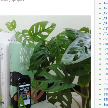
s séries graphiques.
An
AN
AN
AR
AR
AST
AT
AU
Aut
BA
BA
BA
BA
BAR
BA
BEA
BE
BE
BE
BE
Be