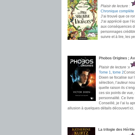
Plaisir de lecture
:
Chronique complète
J’ai trouvé que ce r
J’ai apprécié que l’é
aux conséquences des
personnages crédible
suivre et à lire, les 
.
.
Phobos Origines ; Ava
Plaisir de lecture
:v
Tome 1
,
tome 2
Consid
Dixen se focalise sur 
sélection, l’auteur no
quelle raison ils s’e
ces six points de vue,
personnalité. Ce liv
Conseillé, je l’ai lu a
allusion à quelques détails découvert ici.
.
.
La trilogie des Hériti