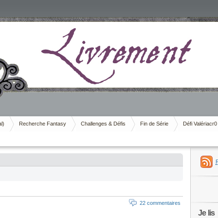
al)
Recherche Fantasy
Challenges & Défis
Fin de Série
Défi Valériacr0
’
22 commentaires
Je lis