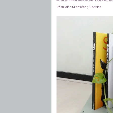
et j’ai acquis la suite de deux excellente
Résultats : +4 entrées ; -9 sorties
.