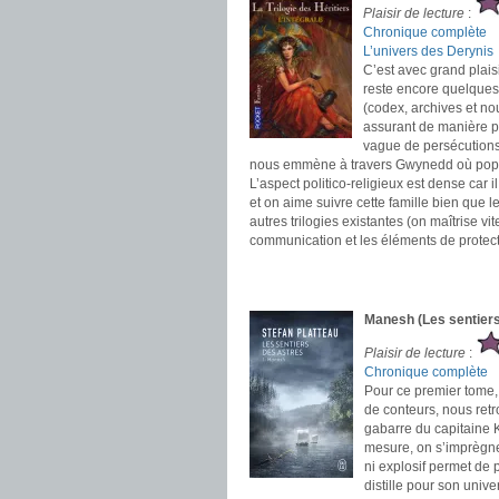
Plaisir de lecture
:
Chronique complète
L’univers des Derynis
C’est avec grand plaisi
reste encore quelques 
(codex, archives et nou
assurant de manière p
vague de persécutions
nous emmène à travers Gwynedd où popul
L’aspect politico-religieux est dense car i
et on aime suivre cette famille bien que
autres trilogies existantes (on maîtrise v
communication et les éléments de protect
.
.
Manesh (Les sentiers
Plaisir de lecture
:
Chronique complète
Pour ce premier tome, 
de conteurs, nous retr
gabarre du capitaine K
mesure, on s’imprègne 
ni explosif permet de 
distille pour son unive