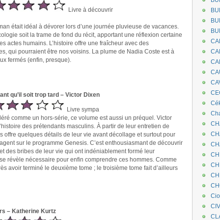
BU
Livre à découvrir
BU
BU
oman était idéal à dévorer lors d’une journée pluvieuse de vacances.
BU
cologie soit la trame de fond du récit, apportant une réflexion certaine
CA
 actes humains. L’histoire offre une fraîcheur avec des
s, qui pourraient être nos voisins. La plume de Nadia Coste est à
CA
yeux fermés (enfin, presque).
CA
CA
CA
CEC
nt qu’il soit trop tard – Victor Dixen
Cé
Livre sympa
Cha
éré comme un hors-série, ce volume est aussi un préquel. Victor
CH
l’histoire des prétendants masculins. À partir de leur entretien de
CH
us offre quelques détails de leur vie avant décollage et surtout pour
ngagent sur le programme Genesis. C’est enthousiasmant de découvrir
CH
 et des bribes de leur vie qui ont indéniablement formé leur
CH
re se révèle nécessaire pour enfin comprendre ces hommes. Comme
CH
près avoir terminé le deuxième tome ; le troisième tome fait d’ailleurs
CH
CH
Ci
CI
ers – Katherine Kurtz
CL