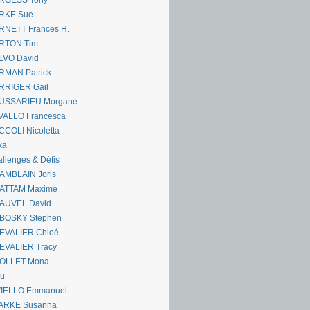
RGESS Tony
RKE Sue
RNETT Frances H.
RTON Tim
LVO David
RMAN Patrick
RRIGER Gail
USSARIEU Morgane
VALLO Francesca
COLI Nicoletta
ka
llenges & Défis
AMBLAIN Joris
ATTAM Maxime
AUVEL David
BOSKY Stephen
EVALIER Chloé
EVALIER Tracy
OLLET Mona
ou
VIELLO Emmanuel
ARKE Susanna