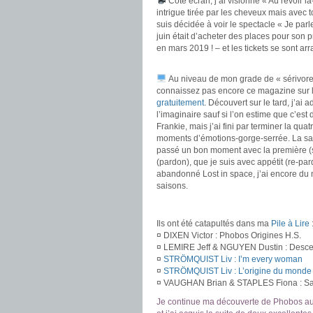
Côté écran, j’ai visionné « Au revoir là
intrigue tirée par les cheveux mais avec 
suis décidée à voir le spectacle « Je par
juin était d’acheter des places pour son 
en mars 2019 ! – et les tickets se sont a
.
Au niveau de mon grade de « sérivore » 
connaissez pas encore ce magazine sur l
gratuitement
. Découvert sur le tard, j’a
l’imaginaire sauf si l’on estime que c’est
Frankie, mais j’ai fini par terminer la qu
moments d’émotions-gorge-serrée. La sa
passé un bon moment avec la première (sni
(pardon), que je suis avec appétit (re-pard
abandonné Lost in space, j’ai encore du m
saisons.
.
Ils ont été catapultés dans ma
Pile à Lire
¤ DIXEN Victor : Phobos Origines H.S.
¤ LEMIRE Jeff & NGUYEN Dustin : Desce
¤
STRÖMQUIST Liv : I’m every woman
¤
STRÖMQUIST Liv : L’origine du monde
¤ VAUGHAN Brian & STAPLES Fiona : Sa
Je continue ma découverte de Phobos au 