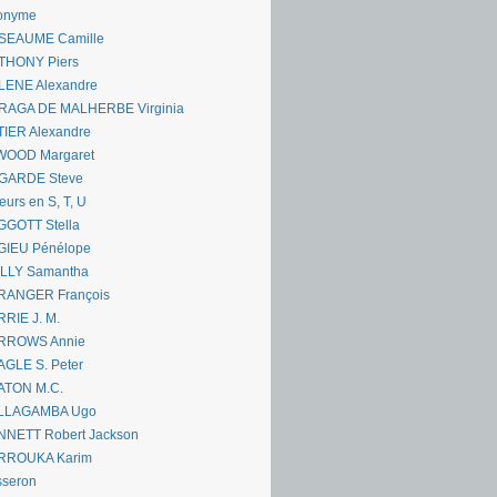
onyme
SEAUME Camille
THONY Piers
LENE Alexandre
RAGA DE MALHERBE Virginia
IER Alexandre
WOOD Margaret
GARDE Steve
eurs en S, T, U
GGOTT Stella
GIEU Pénélope
ILLY Samantha
RANGER François
RIE J. M.
RROWS Annie
GLE S. Peter
ATON M.C.
LLAGAMBA Ugo
NNETT Robert Jackson
RROUKA Karim
sseron