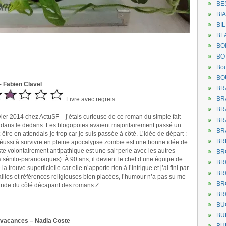
BE
BI
BI
BL
BO
BO
Bou
BO
– Fabien Clavel
BR
BR
Livre avec regrets
BR
vier 2014 chez ActuSF – j’étais curieuse de ce roman du simple fait
BR
s dans le dedans. Les blogopotes avaient majoritairement passé un
BR
tre en attendais-je trop car je suis passée à côté. L’idée de départ :
BR
 réussi à survivre en pleine apocalypse zombie est une bonne idée de
ste volontairement antipathique est une sal*perie avec les autres
BR
es sénilo-paranoïaques). À 90 ans, il devient le chef d’une équipe de
BR
trouve superficielle car elle n’apporte rien à l’intrigue et j’ai fini par
BR
ailles et références religieuses bien placées, l’humour n’a pas su me
BR
riande du côté décapant des romans Z.
BR
BU
BU
 vacances – Nadia Coste