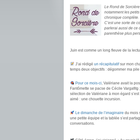
Le Rond de Sorcière m
notamment les petits
chronique complète.
C’est une sorte de c
parlerai aussi de ce
parenthèse plus pers
.
Juin est comme un long fleuve de la lectur
.
J’ai rédigé
un récapitulatif
sur mon chal
temps deux objectifs : dégommer ma pile à
.
Pour ce mois-ci
, Valériane avait la pos
Fantômette se pacse de Cécile Vargafitg ;
sélection de Valériane à mon égard s’est
aimé : une chouette incursion.
.
Le dimanche de l’imaginaire
du mois s
une petite équipe et la tablée s’est part
conversations.
.