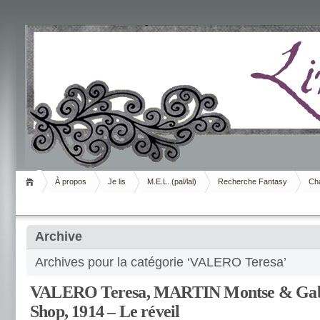
Livrement
À propos
Je lis
M.E.L. (pal/lal)
Recherche Fantasy
Cha
Archive
Archives pour la catégorie ‘VALERO Teresa’
VALERO Teresa, MARTIN Montse & Gabo
Shop, 1914 – Le réveil