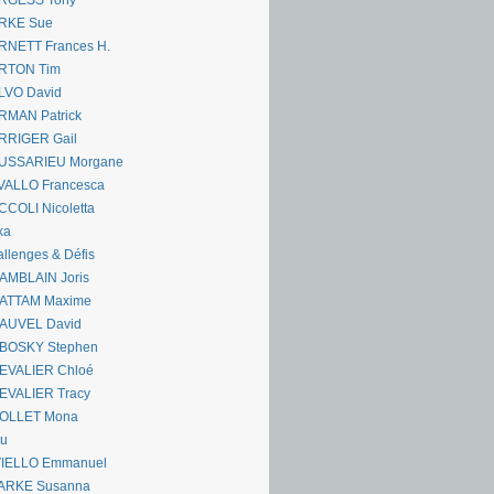
RGESS Tony
RKE Sue
RNETT Frances H.
RTON Tim
LVO David
RMAN Patrick
RRIGER Gail
USSARIEU Morgane
VALLO Francesca
COLI Nicoletta
ka
llenges & Défis
AMBLAIN Joris
ATTAM Maxime
AUVEL David
BOSKY Stephen
EVALIER Chloé
EVALIER Tracy
OLLET Mona
ou
VIELLO Emmanuel
ARKE Susanna