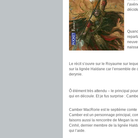
l’avèn
décide
.
.
Quand 
repart
neuve 
naiss
Le récit s’ouvre sur le Royaume sur lequel
sur la lignée Haldane car l’ensemble de ce
derynie.
Ô élément très attendu – le principal pou
qui en découle. Et je fus surprise : Cambe
.
Camber MacRorie est le septième comte de Cu
Camber est un personnage principal, co
faisons aussi la rencontre de Megan la r
Cinhil, dernier membre de la lignée Hald
qui l’aide.
.