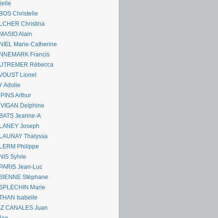
ielle
OS Christelle
LCHER Christina
MASIO Alain
IEL Marie-Catherine
NNEMARK Francis
UTREMER Rébecca
VOUST Lionel
 Adolie
PINS Arthur
 VIGAN Delphine
BATS Jeanne-A
LANEY Joseph
LAUNAY Thalyssa
LERM Philippe
IS Sylvie
PARIS Jean-Luc
SIENNE Stéphane
SPLECHIN Marie
THAN Isabelle
AZ CANALES Juan