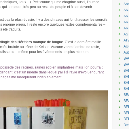
 techniques, lieux…). Petit couac qui me chagrine aussi, l’autrice
An
 qui l’entoure, très peu au reste du peuple et à son devenir.
AN
AN
st pas la plus réussie, il y a des phrases qui font hausser les sourcils
AR
sans énorme erreur. Il reste encore quelques textes complémentaires –
AR
s été traduits.
AST
AT
trilogie des Héritiers manque de fougue
. C’est la dernière maille
AU
l’accès brutale au trône de Kelson. Aucune zone d’ombre ne reste,
aboutissants… même pour les événements les plus mineurs.
Aut
BA
BA
, possède des racines, saines et bien implantées mais l’on pourrait
BA
ttendant, c’est un monde dans lequel j’ai été ravie d’évoluer durant
BA
onnages me manqueront indéniablement.
BAR
BA
BEA
BE
BE
BE
BE
Be