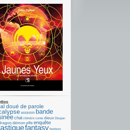
ettes
al doué de parole
bande
calypse
assassin
sinée
chat
dieux
chimère
conte
Disque-
enquête
dragon
démon
elfe
tastique
fantasy
fantasy