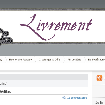
al)
Recherche Fantasy
Challenges & Défis
Fin de Série
Défi Valériacr0
erine’
éritiers
15 commentaires
Je lis