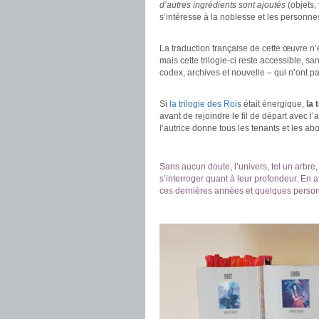
d’autres ingrédients sont ajoutés
(objets,
s’intéresse à la noblesse et les personnes
.
La traduction française de cette œuvre n’e
mais cette trilogie-ci reste accessible, 
codex, archives et nouvelle – qui n’ont pa
.
Si
la trilogie des Rois
était énergique,
la 
avant de rejoindre le fil de départ avec 
l’autrice donne tous les tenants et les 
.
Sans aucun doute, l’univers, tel un arbre
s’interroger quant à leur profondeur. En a
ces dernières années et quelques pers
.