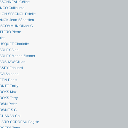
SSONNEAU Céline
ANCO Guillaume
LLON-SPAGNOL Estelle
ANCK Jean-Sébastien
ISCOMMUN Olivier G.
TTERO Pierre
let
USQUET Charlotte
ADLEY Alan
ADLEY Marion Zimmer
ADSHAW Gillian
ASEY Edouard
AVI Soledad
ETIN Denis
ONTË Emily
OOKS Max
OOKS Terry
OWN Peter
OWNE S.G.
CHANAN Col
LARD-CORDEAU Brigitte