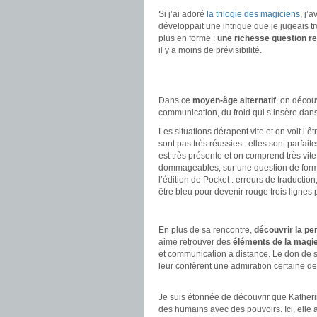
Si j’ai adoré
la trilogie des magiciens
, j’
développait une intrigue que je jugeais tro
plus en forme :
une richesse question re
il y a moins de prévisibilité.
.
.
Dans ce
moyen-âge alternatif
, on décou
communication, du froid qui s’insère dans
Les situations dérapent vite et on voit l
sont pas très réussies : elles sont parfai
est très présente et on comprend très vi
dommageables, sur une question de forme
l’édition de Pocket : erreurs de traducti
être bleu pour devenir rouge trois lignes p
.
En plus de sa rencontre,
découvrir la pe
aimé retrouver des
éléments de la magi
et communication à distance. Le don de so
leur confèrent une admiration certaine de 
.
Je suis étonnée de découvrir que Katheri
des humains avec des pouvoirs. Ici, elle a