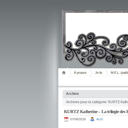
Livrement
À propos
Je lis
M.E.L. (pal/l
Archive
Archives pour la catégorie ‘KURTZ Kath
KURTZ Katherine – La trilogie des H
07/08/2018
Acr0
.