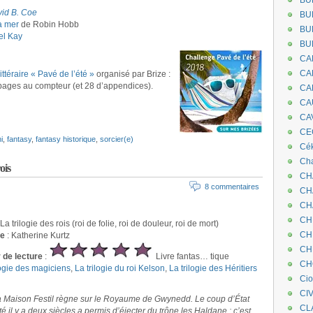
BU
id B. Coe
BU
a mer
de Robin Hobb
BU
el Kay
BU
CA
CA
ittéraire « Pavé de l’été »
organisé par Brize :
1 pages au compteur (et 28 d’appendices).
CA
CA
CA
CEC
i
,
fantasy
,
fantasy historique
,
sorcier(e)
Cé
Cha
ois
CH
8 commentaires
CH
CH
CH
 La trilogie des rois (roi de folie, roi de douleur, roi de mort)
CH
ce
: Katherine Kurtz
CH
r de lecture
:
Livre fantas… tique
CH
logie des magiciens
,
La trilogie du roi Kelson
,
La trilogie des Héritiers
Ci
CI
a Maison Festil règne sur le Royaume de Gwynedd. Le coup d’État
CL
é il y a deux siècles a permis d’éjecter du trône les Haldane : c’est