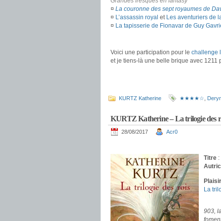
Grandes fresques en fantasy
¤
La couronne des sept royaumes de Dav
¤
L’assassin royal
et
Les aventuriers de l
¤
La tapisserie de Fionavar de Guy Gavri
.
Voici une participation pour le
challenge l
et je tiens-là une belle brique avec 121
.
KURTZ Katherine
★★★★☆
,
Deryn
KURTZ Katherine – La trilogie des r
28/08/2017
Acr0
.
Titre
:
Autri
Plaisi
La tri
.
903, l
foment