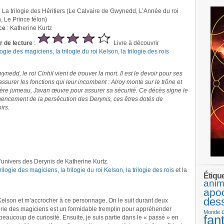
: La trilogie des Héritiers (Le Calvaire de Gwynedd, L’Année du roi
, Le Prince félon)
ce
: Katherine Kurtz
ir de lecture
:
Livre à découvrir
ilogie des magiciens
,
la trilogie du roi Kelson
,
la trilogie des rois
nedd, le roi Cinhil vient de trouver la mort. Il est le devoir pour ses
’assurer les fonctions qui leur incombent : Alroy monte sur le trône et
rère jumeau, Javan œuvre pour assurer sa sécurité. Ce décès signe le
ncement de la persécution des Derynis, ces êtres dotés de
irs.
l’univers des Derynis de Katherine Kurtz.
trilogie des magiciens
,
la trilogie du roi Kelson
,
la trilogie des rois
et la
Étiqu
anim
apo
des
elson et m’accrocher à ce personnage. On le suit durant deux
e série des magiciens est un formidable tremplin pour appréhender
Monde
fan
beaucoup de curiosité. Ensuite, je suis partie dans le « passé » en