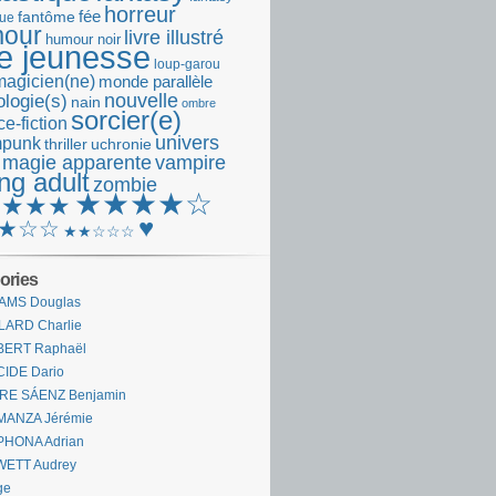
horreur
fantôme
fée
que
our
livre illustré
humour noir
re jeunesse
loup-garou
magicien(ne)
monde parallèle
nouvelle
logie(s)
nain
ombre
sorcier(e)
e-fiction
univers
mpunk
thriller
uchronie
 magie apparente
vampire
ng adult
zombie
★★★★☆
★★★★
♥
★☆☆
★★☆☆☆
ories
AMS Douglas
LARD Charlie
BERT Raphaël
CIDE Dario
IRE SÁENZ Benjamin
MANZA Jérémie
PHONA Adrian
WETT Audrey
ge