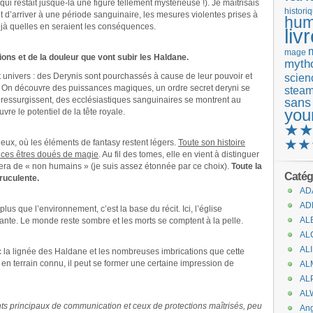
i restait jusque-là une figure tellement mystérieuse !). Je maîtrisais
histori
nt d’arriver à une période sanguinaire, les mesures violentes prises à
hum
éjà quelles en seraient les conséquences.
liv
mage
ions et de la douleur que vont subir les Haldane.
mytho
 univers : des Derynis sont pourchassés à cause de leur pouvoir et
scienc
oi. On découvre des puissances magiques, un ordre secret deryni se
stea
 ressurgissent, des ecclésiastiques sanguinaires se montrent au
sans
you
re le potentiel de la tête royale.
★
★★
eux, où les éléments de fantasy restent légers.
Toute son histoire
, ces êtres doués de magie
. Au fil des tomes, elle en vient à distinguer
iera de « non humains » (je suis assez étonnée par ce choix).
Toute la
Catég
truculente.
AD
AD
 plus que l’environnement, c’est la base du récit. Ici, l’église
AL
ante. Le monde reste sombre et les morts se comptent à la pelle.
AL
AL
vec la lignée des Haldane et les nombreuses imbrications que cette
jà en terrain connu, il peut se former une certaine impression de
AL
AL
AL
ts principaux de communication et ceux de protections maîtrisés, peu
An