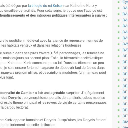
Cyr
avais été déçue par
la trilogie du roi Kelson
car Katherine Kurtz y
DAB
p émaillée de facilités. Pour cette série, je trouve que l’autrice est
DA
bondissements et des intrigues politiques intéressantes à suivre
;
DA
DAN
DA
DA
vre le quotidien médiéval avec la latence de réponse en termes de
DA
 les habitats venteux et dans les relations houleuses.
DAY
’être humain dans ses pires travers. Côté personnages, les femmes ne
DE 
tes, mais toujours au second plan. Enfin, la hiérarchie ecclésiastique
DE
te que Katherine Kurtz communique sa foi. Dans les éléments un peu
, je suis encore fortement agacée de découvrir tant de fautes dans
DE
on, mauvais prénom utilisé, et descriptions modulées (un manteau peut
DE
lus loin).
DE
DE
DEN
rsonnalité de Camber a été une agréable surprise
. J’ai également
e des Derynis
: polymorphisme, portails de transferts, cubes mobilse
DE
i est le thème principal et les revers de vie de certains personnages
DE
la part du lectorat.
DE
DE
ne Kurtz oppose humains et Derynis. Jusqu’alors, les Derynis étaient
DI
ppuie fortement sur cette distinction.