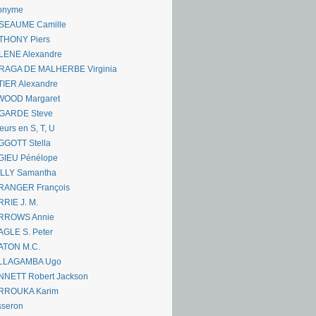
onyme
SEAUME Camille
THONY Piers
LENE Alexandre
RAGA DE MALHERBE Virginia
IER Alexandre
WOOD Margaret
GARDE Steve
eurs en S, T, U
GGOTT Stella
GIEU Pénélope
ILLY Samantha
RANGER François
RIE J. M.
RROWS Annie
GLE S. Peter
ATON M.C.
LLAGAMBA Ugo
NNETT Robert Jackson
RROUKA Karim
sseron