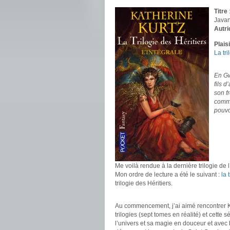
Titre
Javan
Autri
Plais
La tr
.
En Gwy
fils d
son f
comme
pouvo
.
.
.
Me voilà rendue à la dernière trilogie de 
Mon ordre de lecture a été le suivant :
la 
trilogie des Héritiers.
.
Au commencement, j’ai aimé rencontrer K
trilogies (sept tomes en réalité) et cett
l’univers et sa magie en douceur et avec 