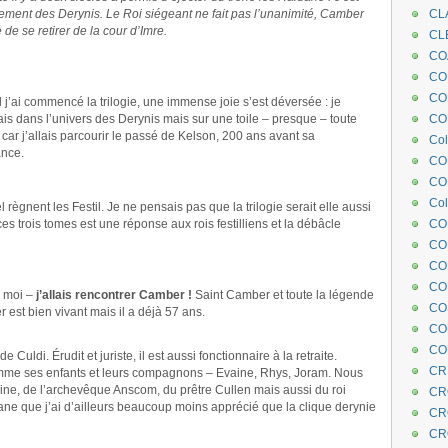
ement des Derynis. Le Roi siégeant ne fait pas l’unanimité, Camber
CL
 de se retirer de la cour d’Imre.
CL
CO
COE
CO
j’ai commencé la trilogie, une immense joie s’est déversée : je
ais dans l’univers des Derynis mais sur une toile – presque – toute
COL
car j’allais parcourir le passé de Kelson, 200 ans avant sa
Col
ance.
CO
CO
Col
 règnent les Festil. Je ne pensais pas que la trilogie serait elle aussi
s trois tomes est une réponse aux rois festilliens et la débâcle
CO
CO
CO
CO
r moi –
j’allais rencontrer Camber !
Saint Camber et toute la légende
CO
r est bien vivant mais il a déjà 57 ans.
CO
CO
ldi. Érudit et juriste, il est aussi fonctionnaire à la retraite.
CR
mme ses enfants et leurs compagnons – Evaine, Rhys, Joram. Nous
eine, de l’archevêque Anscom, du prêtre Cullen mais aussi du roi
CR
ane que j’ai d’ailleurs beaucoup moins apprécié que la clique derynie
CR
CR