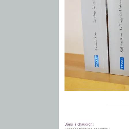
.
——————
.
.
Dans le chaudron :