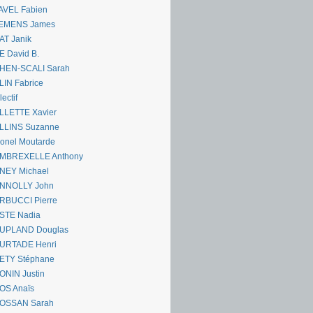
AVEL Fabien
EMENS James
AT Janik
 David B.
HEN-SCALI Sarah
IN Fabrice
lectif
LLETTE Xavier
LLINS Suzanne
onel Moutarde
MBREXELLE Anthony
NEY Michael
NNOLLY John
RBUCCI Pierre
STE Nadia
UPLAND Douglas
URTADE Henri
ETY Stéphane
ONIN Justin
OS Anaïs
OSSAN Sarah