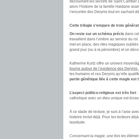
découvrant les secrets de Saint Camber (qu
alors l’histoire de la famille Haldane ava
l’encontre des Derynis tout en sachant d
.
Cette trilogie s’empare de trois générat
On reste sur un schéma précis
dans cet
travaillent dans l’ombre au service du r
met en place, des rites magiques oubliés
grand jour (ou à la pénombre) et on découv
.
Katherine Kurtz offre un univers moyenâg
tourne autour de l’existence des Derynis
les humains et ces Derynis qu’elle qualif
partie génétique liée à cette magie est 
.
L’aspect politico-religieux est très fort
:
catholique avec un dieu unique est écras
.
À ce stade de lecture, je suis à l’aise a
histoire inclut déjà. Pour les lecteurs dé
lassitude.
.
Concernant la magie, une fois les élémen