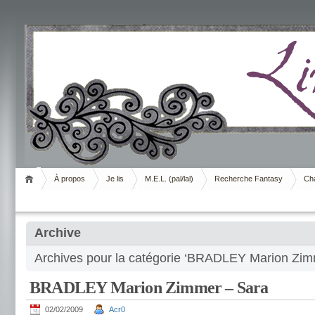
Livrement
À propos
Je lis
M.E.L. (pal/lal)
Recherche Fantasy
Cha
Archive
Archives pour la catégorie ‘BRADLEY Marion Zim
BRADLEY Marion Zimmer – Sara
02/02/2009
Acr0