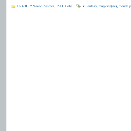
BRADLEY Marion Zimmer
,
LISLE Holly
♥
,
fantasy
,
magicien(ne)
,
monde pa