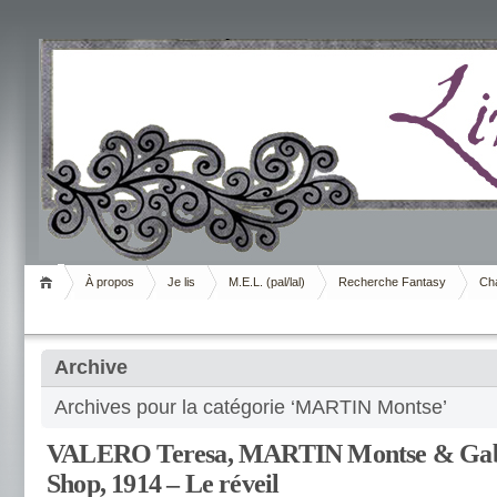
Livrement
À propos
Je lis
M.E.L. (pal/lal)
Recherche Fantasy
Cha
Archive
Archives pour la catégorie ‘MARTIN Montse’
VALERO Teresa, MARTIN Montse & Gabo
Shop, 1914 – Le réveil