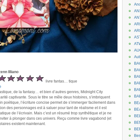
An
AN
AN
AR
AR
AST
AT
AU
Aut
BA
BA
enn Illiano
BA
livre fantas… tique
BA
e
BAR
astique, de la fantasy… et bien d’autres genres, Midnight City
BA
rité captivante. Sous le titre se mêle deux histoires, s’imbriquent
in poétique, l’écriture concise permet de s’immerger facilement dans
BEA
ction des personnages est à saluer pour tant de réalisme et il est
BE
tique de l’écrivain. Mais c’est un résumé trop synthétique et je ne
BE
nviter à plonger dans ces univers. Reçu comme livre vagabond (et
BE
laires existent maintenant.
BE
Be