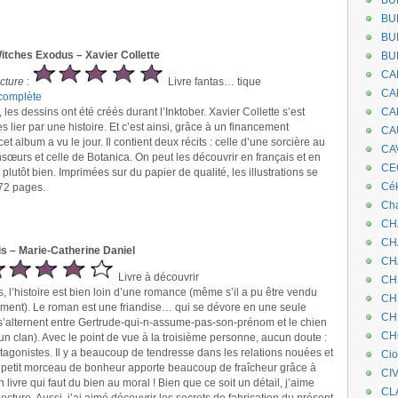
BU
BU
BU
Witches Exodus – Xavier Collette
BU
CA
ecture
:
Livre fantas… tique
CA
complète
, les dessins ont été créés durant l’Inktober. Xavier Collette s’est
CA
s lier par une histoire. Et c’est ainsi, grâce à un financement
CA
, cet album a vu le jour. Il contient deux récits : celle d’une sorcière au
CA
sœurs et celle de Botanica. On peut les découvrir en français et en
CEC
e plutôt bien. Imprimées sur du papier de qualité, les illustrations se
Cé
 72 pages.
Cha
CH
CH
is – Marie-Catherine Daniel
CH
Livre à découvrir
CH
 l’histoire est bien loin d’une romance (même s’il a pu être vendu
CH
ument). Le roman est une friandise… qui se dévore en une seule
CH
s’alternent entre Gertrude-qui-n-assume-pas-son-prénom et le chien
CH
n clan). Avec le point de vue à la troisième personne, aucun doute :
tagonistes. Il y a beaucoup de tendresse dans les relations nouées et
Ci
Ce petit morceau de bonheur apporte beaucoup de fraîcheur grâce à
CI
 livre qui faut du bien au moral ! Bien que ce soit un détail, j’aime
CL