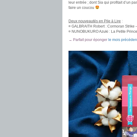
leur entrée ; dont Sia qui profitait d’un 
faire un coucou
.
Deux nouveautés en Pile à Lire
:
¤ GALBRAITH Robert : Cormoran Strike – B
¤ NUNOBUKURO Azuki : La Petite Princ
→ Parfait pour éponger
le mois précéden
.