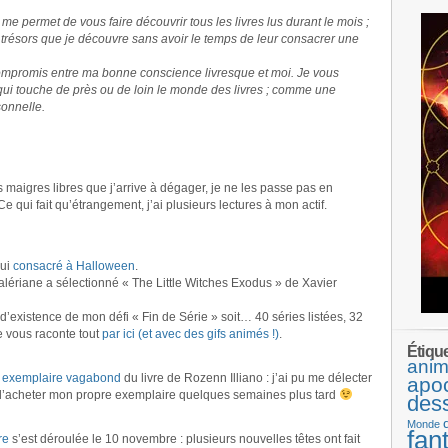
e permet de vous faire découvrir tous les livres lus durant le mois ;
 trésors que je découvre sans avoir le temps de leur consacrer une
ompromis entre ma bonne conscience livresque et moi. Je vous
 qui touche de près ou de loin le monde des livres ; comme une
onnelle.
 maigres libres que j’arrive à dégager, je ne les passe pas en
e qui fait qu’étrangement, j’ai plusieurs lectures à mon actif.
lui
consacré à Halloween
.
Valériane a sélectionné « The Little Witches Exodus » de Xavier
 d’existence de mon défi « Fin de Série » soit… 40 séries listées, 32
Je vous raconte tout
par ici (et avec des gifs animés !)
.
Étiqu
anim
n
exemplaire vagabond
du livre de Rozenn Illiano : j’ai pu me délecter
apo
… d’acheter mon propre exemplaire quelques semaines plus tard
des
Monde
fan
re
s’est déroulée le 10 novembre : plusieurs nouvelles têtes ont fait