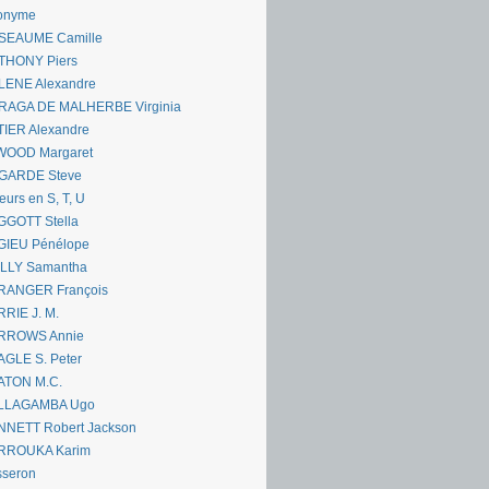
onyme
SEAUME Camille
THONY Piers
LENE Alexandre
RAGA DE MALHERBE Virginia
IER Alexandre
WOOD Margaret
GARDE Steve
eurs en S, T, U
GGOTT Stella
GIEU Pénélope
ILLY Samantha
RANGER François
RIE J. M.
RROWS Annie
GLE S. Peter
ATON M.C.
LLAGAMBA Ugo
NNETT Robert Jackson
RROUKA Karim
sseron