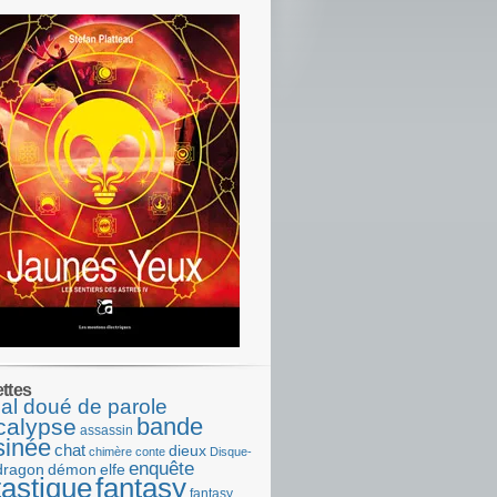
ettes
al doué de parole
bande
calypse
assassin
sinée
chat
dieux
chimère
conte
Disque-
enquête
dragon
démon
elfe
tastique
fantasy
fantasy