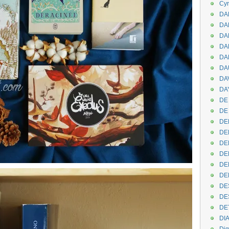
Cyr
DAB
DA
DA
DAN
DA
DA
DA
DAY
DE 
DE
DE
DE
DE
DE
DEN
DE
DE
DE
DE
DI