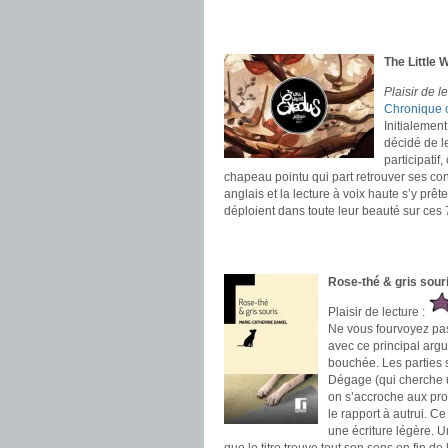
.
.
The Little 
Plaisir de l
Chronique 
Initialement
décidé de le
participatif
chapeau pointu qui part retrouver ses con
anglais et la lecture à voix haute s’y prêt
déploient dans toute leur beauté sur ces
.
.
Rose-thé & gris sour
Plaisir de lecture :
Ne vous fourvoyez pas,
avec ce principal arg
bouchée. Les parties 
Dégage (qui cherche u
on s’accroche aux pro
le rapport à autrui. 
une écriture légère. Un