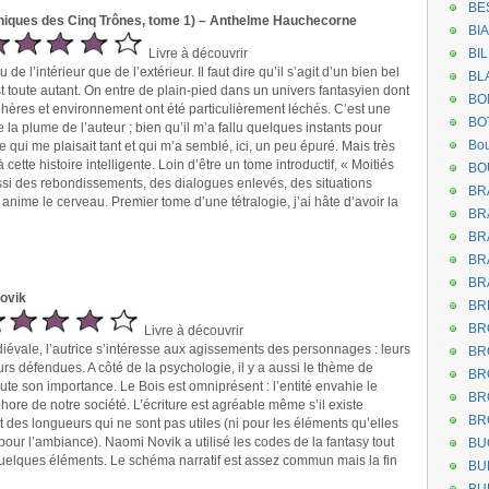
BE
niques des Cinq Trônes, tome 1) – Anthelme Hauchecorne
BI
Livre à découvrir
BI
 de l’intérieur que de l’extérieur. Il faut dire qu’il s’agit d’un bien bel
BL
l’est toute autant. On entre de plain-pied dans un univers fantasyien dont
BO
ères et environnement ont été particulièrement léchés. C’est une
BO
la plume de l’auteur ; bien qu’il m’a fallu quelques instants pour
Bou
 qui me plaisait tant et qui m’a semblé, ici, un peu épuré. Mais très
à cette histoire intelligente. Loin d’être un tome introductif, « Moitiés
BO
si des rebondissements, des dialogues enlevés, des situations
BR
anime le cerveau. Premier tome d’une tétralogie, j’ai hâte d’avoir la
BR
BR
BR
BR
ovik
BR
BR
Livre à découvrir
iévale, l’autrice s’intéresse aux agissements des personnages : leurs
BR
eurs défendues. A côté de la psychologie, il y a aussi le thème de
BR
oute son importance. Le Bois est omniprésent : l’entité envahie le
BR
re de notre société. L’écriture est agréable même s’il existe
BR
t des longueurs qui ne sont pas utiles (ni pour les éléments qu’elles
pour l’ambiance). Naomi Novik a utilisé les codes de la fantasy tout
BU
uelques éléments. Le schéma narratif est assez commun mais la fin
BU