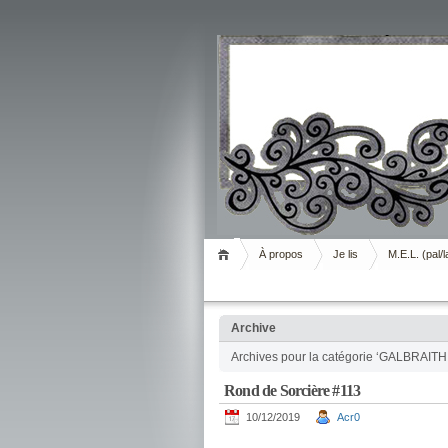
Livrement
À propos
Je lis
M.E.L. (pal/l
Archive
Archives pour la catégorie ‘GALBRAITH
Rond de Sorcière #113
10/12/2019
Acr0