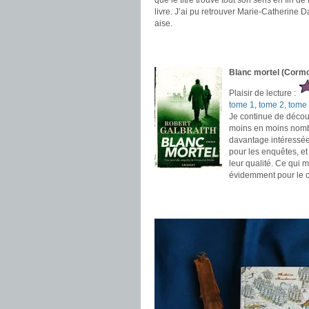
que le titre trouve tout son sens en fin de
livre. J’ai pu retrouver Marie-Catherine D
aise.
.
.
Blanc mortel (Cormo
Plaisir de lecture :
tome 1
,
tome 2
,
tome
Je continue de décou
moins en moins nombre
davantage intéressée 
pour les enquêtes, et
leur qualité. Ce qui m
évidemment pour le c
.
.