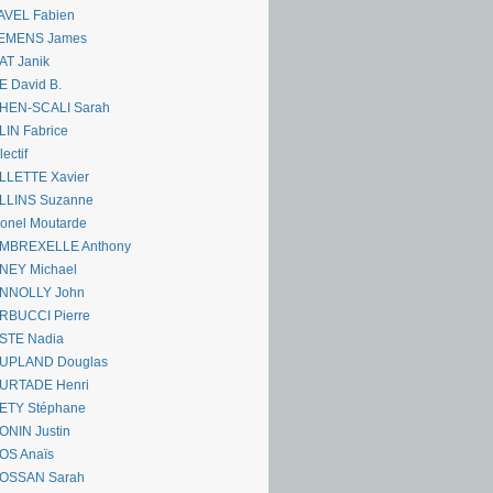
AVEL Fabien
EMENS James
AT Janik
 David B.
HEN-SCALI Sarah
IN Fabrice
lectif
LLETTE Xavier
LLINS Suzanne
onel Moutarde
MBREXELLE Anthony
NEY Michael
NNOLLY John
RBUCCI Pierre
STE Nadia
UPLAND Douglas
URTADE Henri
ETY Stéphane
ONIN Justin
OS Anaïs
OSSAN Sarah