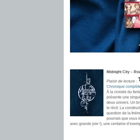
.
.
Midnight City – Roz
Plaisir de lecture
:
Chronique complèt
À la croisée du fant
présente une singula
deux univers. Un br
le récit. La constru
question de la théma
pourrais que vous i
avec grande joie !), une centaine d’exemp
.
.