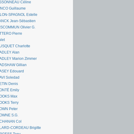
SSONNEAU Céline
ANCO Guillaume
LLON-SPAGNOL Estelle
ANCK Jean-Sébastien
ISCOMMUN Olivier G.
TTERO Pierre
let
USQUET Charlotte
ADLEY Alan
ADLEY Marion Zimmer
ADSHAW Gillian
ASEY Edouard
AVI Soledad
ETIN Denis
ONTË Emily
OOKS Max
OOKS Terry
OWN Peter
OWNE S.G.
CHANAN Col
LARD-CORDEAU Brigitte