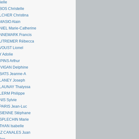
ielle
OS Christelle
LCHER Christina
MASIO Alain
IEL Marie-Catherine
NNEMARK Francis
UTREMER Rébecca
VOUST Lionel
 Adolie
PINS Arthur
 VIGAN Delphine
BATS Jeanne-A
LANEY Joseph
LAUNAY Thalyssa
LERM Philippe
IS Sylvie
PARIS Jean-Luc
SIENNE Stéphane
SPLECHIN Marie
THAN Isabelle
AZ CANALES Juan