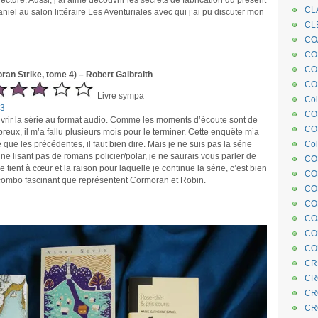
 lecture. Aussi, j’ai aimé découvrir les secrets de fabrication du présent
CL
aniel au salon littéraire Les Aventuriales avec qui j’ai pu discuter mon
CL
CO
COE
CO
ran Strike, tome 4) – Robert Galbraith
COL
Livre sympa
Col
 3
CO
vrir la série au format audio. Comme les moments d’écoute sont de
CO
ux, il m’a fallu plusieurs mois pour le terminer. Cette enquête m’a
que les précédentes, il faut bien dire. Mais je ne suis pas la série
Col
 ne lisant pas de romans policier/polar, je ne saurais vous parler de
CO
e tient à cœur et la raison pour laquelle je continue la série, c’est bien
CO
ombo fascinant que représentent Cormoran et Robin.
CO
CO
CO
CO
CO
CR
CR
CR
CR