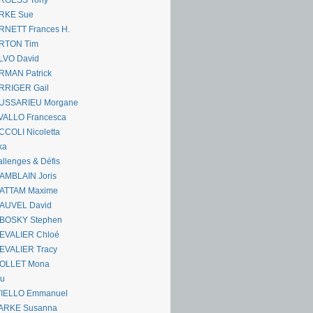
RGESS Tony
RKE Sue
RNETT Frances H.
RTON Tim
LVO David
RMAN Patrick
RRIGER Gail
USSARIEU Morgane
VALLO Francesca
COLI Nicoletta
ka
llenges & Défis
AMBLAIN Joris
ATTAM Maxime
AUVEL David
BOSKY Stephen
EVALIER Chloé
EVALIER Tracy
OLLET Mona
ou
VIELLO Emmanuel
ARKE Susanna