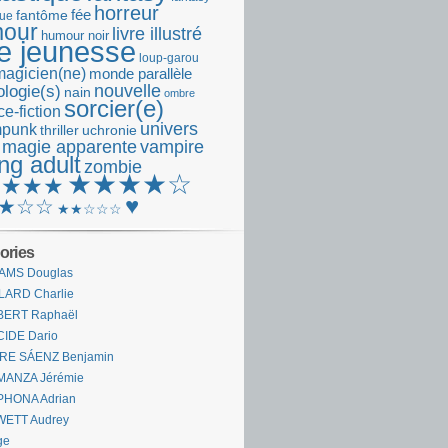
horreur
fantôme
fée
que
our
livre illustré
humour noir
re jeunesse
loup-garou
magicien(ne)
monde parallèle
nouvelle
logie(s)
nain
ombre
sorcier(e)
e-fiction
univers
mpunk
thriller
uchronie
 magie apparente
vampire
ng adult
zombie
★★★★☆
★★★★
♥
★☆☆
★★☆☆☆
ories
AMS Douglas
LARD Charlie
BERT Raphaël
CIDE Dario
IRE SÁENZ Benjamin
MANZA Jérémie
PHONA Adrian
WETT Audrey
ge