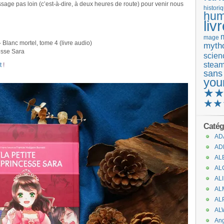
passage pas loin (c’est-à-dire, à deux heures de route) pour venir nous
histori
hum
liv
mage
lanc mortel, tome 4 (livre audio)
mytho
esse Sara
scienc
stea
t
!
sans
you
★
★★
Catég
AD
AD
AL
AL
AL
AL
AL
AL
An