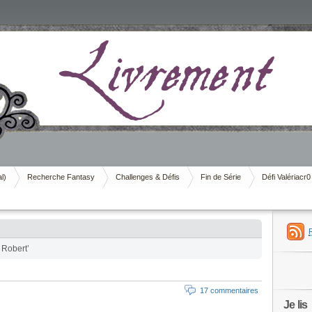
al)
Recherche Fantasy
Challenges & Défis
Fin de Série
Défi Valériacr0
 Robert’
17 commentaires
Je lis