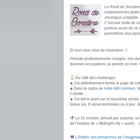
Le Rond de Sorcière m
notamment les petits
chronique complète.
C’est une sorte de c
parlerai aussi de ce
parenthèse plus pers
.
Et voici mon mois de novembre
Période professionnelle chargée, lors des
diverses occupations, je prends un livre. C
.
Du côté des challenges :
◈ J’ai définitivement fermé la page de ce
◈ Dans le cadre de
notre défi commun
, 
Collette.
◈ J’ai fait le point sur la neuvième année
tomes lus, 8 séries terminées ou à jour. 
.
Le 31 octobre, arrivait par surprise, u
de l’histoire de « Midnight city » avant
.
L’édition des dimanches de l’imaginai