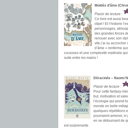
Moitiés d’âme (Chro
Plaisir de lecture
:
Ce livre est aussi beau
objet ! Et l’histoire 
personnages, atmosph
des grandes forces de 
renouer avec son style
vite j’ai su accrocher 
d’âme » renferme aus
cocasses et une complexité maitrisée qui 
suite entre les mains !
.
.
Déracinée – Naomi N
Plaisir de lecture
:
Pour cette fantasy méd
but, motivation et val
l’écologie qui prend t
monde en belle métapho
quelques répétitions e
pourraient amener, ni 
en se détournant de q
est surprenante.