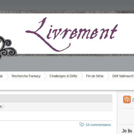
al)
Recherche Fantasy
Challenges & Défis
Fin de Série
Défi Valériacr0
K.’
14 commentaires
Je lis