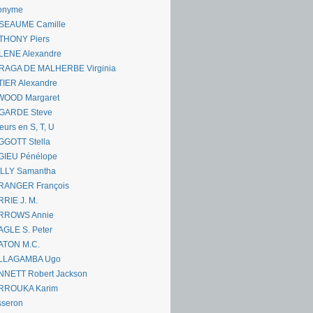
onyme
SEAUME Camille
THONY Piers
LENE Alexandre
RAGA DE MALHERBE Virginia
IER Alexandre
WOOD Margaret
GARDE Steve
eurs en S, T, U
GGOTT Stella
GIEU Pénélope
ILLY Samantha
RANGER François
RIE J. M.
RROWS Annie
GLE S. Peter
ATON M.C.
LLAGAMBA Ugo
NNETT Robert Jackson
RROUKA Karim
sseron