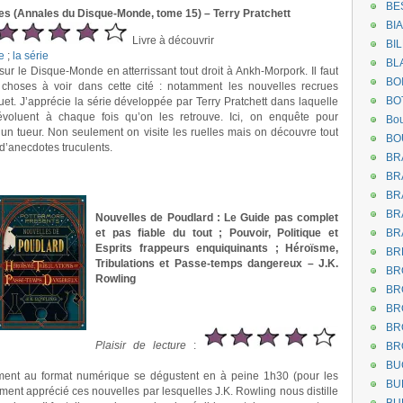
BE
es (Annales du Disque-Monde, tome 15) – Terry Pratchett
BI
Livre à découvrir
BI
e
;
la série
BL
sur le Disque-Monde en atterrissant tout droit à Ankh-Morpork. Il faut
BO
 choses à voir dans cette cité : notamment les nouvelles recrues
BO
et. J’apprécie la série développée par Terry Pratchett dans laquelle
voluent à chaque fois qu’on les retrouve. Ici, on enquête pour
Bou
d’un tueur. Non seulement on visite les ruelles mais on découvre tout
BO
 d’anecdotes truculents.
BR
BR
BR
.
BR
Nouvelles de Poudlard : Le Guide pas complet
et pas fiable du tout ; Pouvoir, Politique et
BR
Esprits frappeurs enquiquinants ; Héroïsme,
BR
Tribulations et Passe-temps dangereux – J.K.
BR
Rowling
BR
.
BR
.
BR
Plaisir de lecture
:
BR
BU
ement au format numérique se dégustent en à peine 1h30 (pour les
BU
ement apprécié ces nouvelles par lesquelles J.K. Rowling nous distille