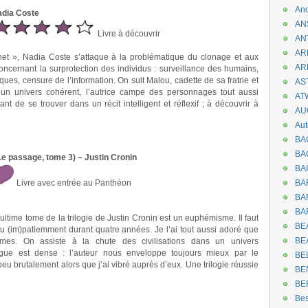
An
Nadia Coste
AN
Livre à découvrir
AN
AR
chet », Nadia Coste s’attaque à la problématique du clonage et aux
AR
oncernant la surprotection des individus : surveillance des humains,
iques, censure de l’information. On suit Malou, cadette de sa fratrie et
AST
 un univers cohérent, l’autrice campe des personnages tout aussi
AT
isant de se trouver dans un récit intelligent et réflexif ; à découvrir à
AU
Aut
BA
BA
(Le passage, tome 3) – Justin Cronin
BA
Livre avec entrée au Panthéon
BA
BAR
BA
’ultime tome de la trilogie de Justin Cronin est un euphémisme. Il faut
BEA
ndu (im)patiemment durant quatre années. Je l’ai tout aussi adoré que
BE
umes. On assiste à la chute des civilisations dans un univers
trigue est dense : l’auteur nous enveloppe toujours mieux par le
BE
u brutalement alors que j’ai vibré auprès d’eux. Une trilogie réussie
BE
BE
Be