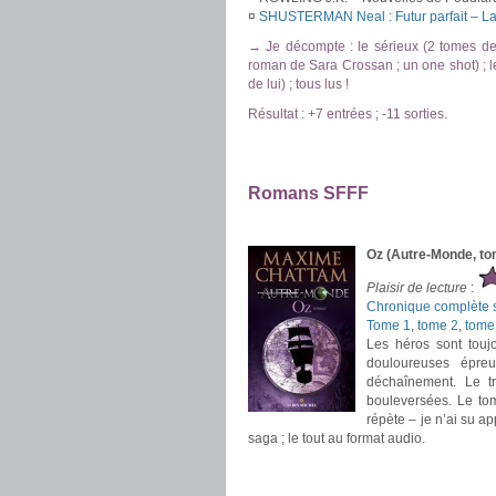
¤
SHUSTERMAN Neal : Futur parfait – La
→ Je décompte : le sérieux (2 tomes de s
roman de Sara Crossan ; un one shot) ; l
de lui) ; tous lus !
Résultat : +7 entrées ; -11 sorties.
.
.
Romans SFFF
.
Oz (Autre-Monde, t
Plaisir de lecture
:
Chronique complète s
Tome 1
,
tome 2
,
tome
Les héros sont toujo
douloureuses épre
déchaînement. Le tr
bouleversées. Le to
répète – je n’ai su ap
saga ; le tout au format audio.
.
.