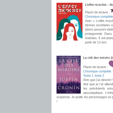
L’effet ricochet – 
Plaisir de lecture
:
Chronique complète
Avec « L’effet rico
dérives sociétales c
pleins pouvoirs état
protagoniste. Dans
réalistes. Il est pla
partir de 13 ans.
.
.
La cité des miroirs 
Plaisir de lecture
:
Chronique complète
Tome 1
,
tome 2
Dire que j’ai dévoré l
dire que je l’ai atte
les précédents vol
apocalyptique. L’in
suspense. Je quitte les personnages un pe
!
.
.