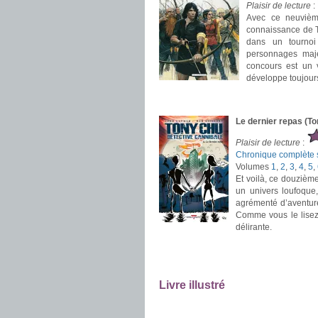
Plaisir de lecture
:
Avec ce neuvièm
connaissance de Tj
dans un tournoi
personnages majeu
concours est un 
développe toujours
.
.
Le dernier repas (T
Plaisir de lecture
:
Chronique complète s
Volumes
1
,
2
,
3
,
4
,
5
,
Et voilà, ce douzièm
un univers loufoque,
agrémenté d’aventure
Comme vous le lisez,
délirante.
.
.
Livre illustré
.