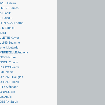
AVEL Fabien
EMENS James
AT Janik
 David B.
HEN-SCALI Sarah
IN Fabrice
lectif
LLETTE Xavier
LLINS Suzanne
onel Moutarde
MBREXELLE Anthony
NEY Michael
NNOLLY John
RBUCCI Pierre
STE Nadia
UPLAND Douglas
URTADE Henri
ETY Stéphane
ONIN Justin
OS Anaïs
OSSAN Sarah