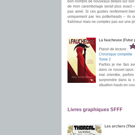
bon nombre de nouveaux détails sur son u
de mon carembolage serait plus exact 
pas aimé. Si ces guides renferment bie
uniquement par les potterheads – ils on
fraîcheur mais ne comptez pas sur une pl
.
.
La faucheuse (Futur 
Plaisir de lecture
:
Chronique complète
Tome 2
Parfois je me fais av
dans ce nouvel opus y
mal orientée, parfo
surprendre dans la co
situation hauts en cou
.
.
Livres graphiques SFFF
.
Les archers (Tho