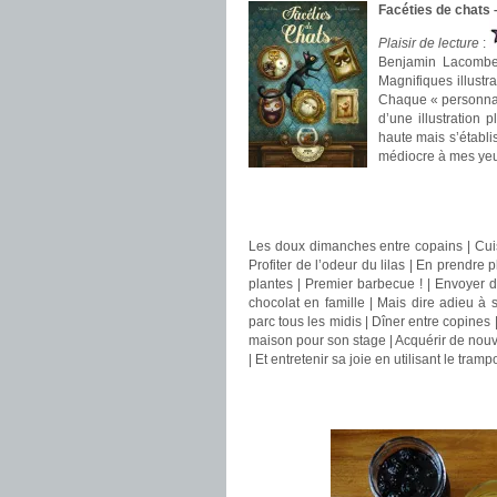
Facéties de chats
Plaisir de lecture
:
Benjamin Lacombe n
Magnifiques illustr
Chaque « personnage
d’une illustration 
haute mais s’établi
médiocre à mes ye
.
.
Les doux dimanches entre copains | Cuisi
Profiter de l’odeur du lilas | En prendre 
plantes | Premier barbecue ! | Envoyer d
chocolat en famille | Mais dire adieu à 
parc tous les midis | Dîner entre copines 
maison pour son stage | Acquérir de nouv
| Et entretenir sa joie en utilisant le tra