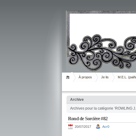
Livrement
À propos
Je lis
M.E.L. (pal/l
Archive
Archives pour la catégorie ‘ROWLING J.
Rond de Sorcière #82
20/07/2017
Acr0
.