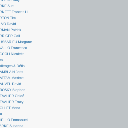
RGESS Tony
RKE Sue
RNETT Frances H.
RTON Tim
LVO David
RMAN Patrick
RRIGER Gail
USSARIEU Morgane
VALLO Francesca
COLI Nicoletta
ka
llenges & Défis
AMBLAIN Joris
ATTAM Maxime
AUVEL David
BOSKY Stephen
EVALIER Chloé
EVALIER Tracy
OLLET Mona
ou
VIELLO Emmanuel
ARKE Susanna