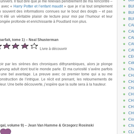
BU
nivers. Il faut dire que je me relevais péniblement de ma rencontre –
– avec «
Harry Potter et l’enfant maudit
» que je n’ai tout simplement
BU
n souvent des informations connues sur le bout des doigts – et pas
BU
t été un véritable plaisir de lecture pour moi par l’humour et leur
BU
ongée profonde et enrichissante à Poudlard non plus.
CA
CA
CA
parfait, tome 1) – Neal Shusterman
CA
Livre à découvrir
CA
CEC
Cé
oir par les sirènes des chroniques dithyrambiques, alors je plonge
oung adult dont tout le monde parle. Et ma curiosité s’avère parfois
Cha
is une bel avantage. La preuve avec ce premier tome qui a su me
CH
nstruction de l’intrigue. Le récit est prenant, les retournements de
CH
leur. Une belle découverte, j’espère que la suite sera à la hauteur.
CH
CH
CH
CH
CH
Ci
rgal, volume 9) – Jean Van Hamme & Grzegorz Rosinski
CI
CL