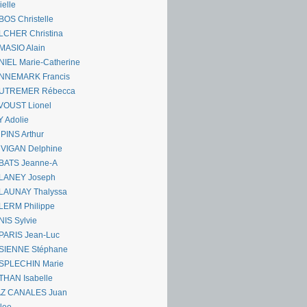
ielle
OS Christelle
LCHER Christina
MASIO Alain
IEL Marie-Catherine
NNEMARK Francis
UTREMER Rébecca
VOUST Lionel
 Adolie
PINS Arthur
 VIGAN Delphine
BATS Jeanne-A
LANEY Joseph
LAUNAY Thalyssa
LERM Philippe
IS Sylvie
PARIS Jean-Luc
SIENNE Stéphane
SPLECHIN Marie
THAN Isabelle
AZ CANALES Juan