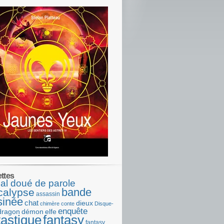
ettes
al doué de parole
bande
calypse
assassin
sinée
chat
dieux
chimère
conte
Disque-
enquête
dragon
démon
elfe
tastique
fantasy
fantasy