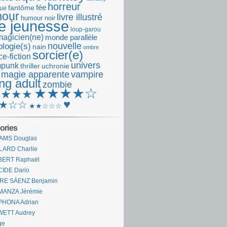
horreur
fantôme
fée
que
our
livre illustré
humour noir
re jeunesse
loup-garou
magicien(ne)
monde parallèle
nouvelle
logie(s)
nain
ombre
sorcier(e)
e-fiction
univers
mpunk
thriller
uchronie
 magie apparente
vampire
ng adult
zombie
★★★★☆
★★★★
♥
★☆☆
★★☆☆☆
ories
AMS Douglas
LARD Charlie
BERT Raphaël
CIDE Dario
IRE SÁENZ Benjamin
MANZA Jérémie
PHONA Adrian
WETT Audrey
ge