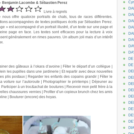
Cyr
 – Benjamin Lacombe & Sébastien Perez
DAB
Livre à regrets
DA
ous offre quatorze portraits de chats, tous de races différentes.
DA
ations accompagnées de textes poétiques écrits par Sébastien Perez.
 » est accompagné d’un portrait illustré, d’un texte sur une page et
DAN
pleine page en face. Les textes sont efficaces pour la lecture à voix
DA
ssent généralement en rimes pauvres. Un album joli mais d’un intérêt
DA
ux.
DA
DAY
DE 
DE
ner des gâteaux à l’okara d’avoine | Fêter le départ d’un collègue |
DE
plein les pupilles dans une jardinerie | Et repartir avec deux nouvelles
es plis postaux | Regarder les enfants des copains grandir | Fêter le
DE
sa voiture sur l’autoroute | Photographier le printemps | Déjeuner au
DE
| Participer à un troc&achat de boutures | Recevoir mon petit frère à la
DE
elles chaussures vernies | Profiter d’un copieux brunch chez les amis
DEN
mpoline | Bouturer (encore) des hoyas.
DE
.
DE
.
DE
DE
DI