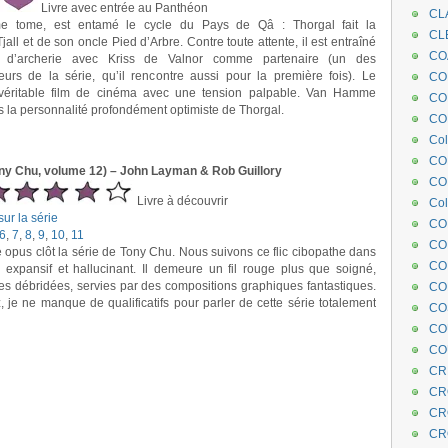
Livre avec entrée au Panthéon
CL
e tome, est entamé le cycle du Pays de Qâ : Thorgal fait la
CL
all et de son oncle Pied d’Arbre. Contre toute attente, il est entraîné
CO
 d’archerie avec Kriss de Valnor comme partenaire (un des
rs de la série, qu’il rencontre aussi pour la première fois). Le
COE
véritable film de cinéma avec une tension palpable. Van Hamme
CO
 la personnalité profondément optimiste de Thorgal.
COL
Col
CO
ony Chu, volume 12) – John Layman & Rob Guillory
CO
Livre à découvrir
Col
ur la série
CO
6
,
7
,
8
,
9
,
10
,
11
CO
e opus clôt la série de Tony Chu. Nous suivons ce flic cibopathe dans
CO
 expansif et hallucinant. Il demeure un fil rouge plus que soigné,
s débridées, servies par des compositions graphiques fantastiques.
CO
 je ne manque de qualificatifs pour parler de cette série totalement
CO
CO
CO
CR
CR
CR
CR