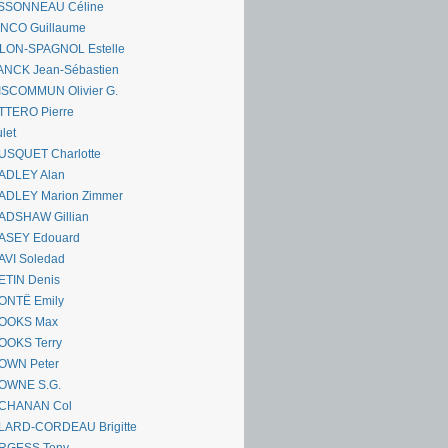
SSONNEAU Céline
ANCO Guillaume
LLON-SPAGNOL Estelle
ANCK Jean-Sébastien
ISCOMMUN Olivier G.
TTERO Pierre
let
USQUET Charlotte
ADLEY Alan
ADLEY Marion Zimmer
ADSHAW Gillian
ASEY Edouard
AVI Soledad
ETIN Denis
ONTË Emily
OOKS Max
OOKS Terry
OWN Peter
OWNE S.G.
CHANAN Col
LARD-CORDEAU Brigitte