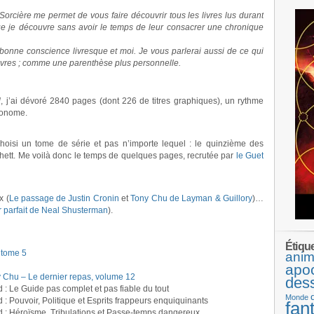
orcière me permet de vous faire découvrir tous les livres lus durant
que je découvre sans avoir le temps de leur consacrer une chronique
onne conscience livresque et moi. Je vous parlerai aussi de ce qui
livres ; comme une parenthèse plus personnelle.
l
, j’ai dévoré 2840 pages (dont 226 de titres graphiques), un rythme
ronome.
choisi un tome de série et pas n’importe lequel : le quinzième des
ett. Me voilà donc le temps de quelques pages, recrutée par
le Guet
x (
Le passage de Justin Cronin
et
Tony Chu de Layman & Guillory
)…
r parfait de Neal Shusterman
).
Étiqu
 tome 5
anim
apo
hu – Le dernier repas, volume 12
des
: Le Guide pas complet et pas fiable du tout
Monde
 Pouvoir, Politique et Esprits frappeurs enquiquinants
fan
 : Héroïsme, Tribulations et Passe-temps dangereux