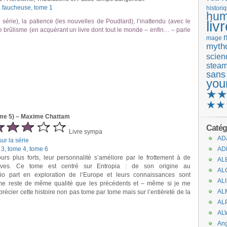
 faucheuse, tome 1
histori
hum
érie), la patience (les nouvelles de Poudlard), l’inattendu (avec le
liv
e brûlisme (en acquérant un livre dont tout le monde – enfin… – parle
mage
mytho
scienc
stea
sans
you
★
★★
ome 5) – Maxime Chattam
Catég
Livre sympa
AD
ur la série
 3
,
tome 4
,
tome 6
AD
urs plus forts, leur personnalité s’améliore par le frottement à de
AL
uves. Ce tome est centré sur Entropia : de son origine au
AL
io part en exploration de l’Europe et leurs connaissances sont
AL
me reste de même qualité que les précédents et – même si je me
AL
précier cette histoire non pas tome par tome mais sur l’entièreté de la
AL
AL
An