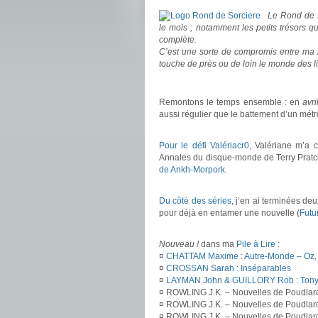
Le Rond de S
le mois ; notamment les petits trésors 
complète.
C’est une sorte de compromis entre ma b
touche de près ou de loin le monde des 
.
Remontons le temps ensemble : en
avri
aussi régulier que le battement d’un mét
.
Pour le défi Valériacr0
, Valériane m’a 
Annales du disque-monde de Terry Pratch
de Ankh-Morpork
.
.
Du côté des séries
, j’en ai terminées deu
pour déjà en entamer une nouvelle (
Futu
.
Nouveau !
dans ma
Pile à Lire
:
¤
CHATTAM Maxime : Autre-Monde – Oz,
¤
CROSSAN Sarah : Inséparables
¤
LAYMAN John & GUILLORY Rob : Tony C
¤ ROWLING J.K. – Nouvelles de Poudlard 
¤ ROWLING J.K. – Nouvelles de Poudlard :
¤ ROWLING J.K. – Nouvelles de Poudlard