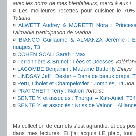
avec les noms de mes bienfaiteurs, merci à eux !
¤ Les meilleures recettes pour cuisiner le 70
Tatiana
¤
ALWETT Audrey & MORETTI Nora : Princess
l’aimable participation de Marina
¤
BIANCO Guillaume & ALMANZA Jérémie : Ec
nuages, T3
¤
COHEN-SCALI Sarah : Max
¤
Ferronnière & Brunel : Fées et Déesses
Valérian
¤
LACOMBE Benjamin : Madame Butterfly
Eirilys
¤
LINDSAY Jeff : Dexter – Dans de beaux draps, 
¤
Peru, Cholet et Champelovier : Zombies, T1
Joa 
¤
PRATCHETT Terry : Nation
Tortoise
¤
SENTE Y. et associés : Thorgal – Kah-Aniel, T34
¤
SENTE Y. et associés : Kriss de Valnor – Allianc
.
Ma collection de carnets s’est agrandie, et des post
dans mes lectures. Et j’ai acquis LE plaid, tout 