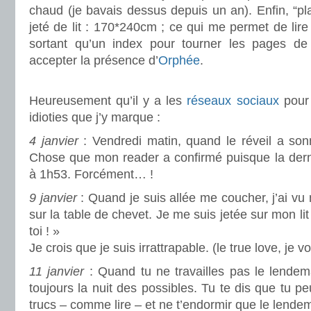
chaud (je bavais dessus depuis un an). Enfin, “pla
jeté de lit : 170*240cm ; ce qui me permet de lir
sortant qu’un index pour tourner les pages 
accepter la présence d’
Orphée
.
.
Heureusement qu’il y a les
réseaux sociaux
pour 
idioties que j’y marque :
4 janvier
: Vendredi matin, quand le réveil a son
Chose que mon reader a confirmé puisque la dern
à 1h53. Forcément… !
9 janvier
: Quand je suis allée me coucher, j’ai vu
sur la table de chevet. Je me suis jetée sur mon lit e
toi ! »
Je crois que je suis irrattrapable. (le true love, je v
11 janvier
: Quand tu ne travailles pas le lendema
toujours la nuit des possibles. Tu te dis que tu p
trucs – comme lire – et ne t’endormir que le lendem