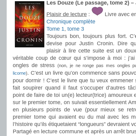
Les Douze (Le passage, tome 2) –
Plaisir de lecture
:
Livre avec e
Chronique complète
Tome 1
,
tome 3
Toujours bon, toujours plus fort.
devise pour Justin Cronin. Dire q
plaisir à lire cette suite est un d
véritable coup de cœur qui s’impose à moi : j’a
ongles de stress
(non, je ne ronge pas mes ongles p
. C’est un livre qu’on commence sans pouvo
licorne
)
pour dormir ! C’est le livre que tu veux emmener 
fait soupirer quand il faut s’occuper d’autres t
point de faire de toi un(e) lecteur(trice) amoureux e
sur le premier tome, on suivait essentiellement Amy,
en plusieurs points de vue (pour mieux se retr
premier tome qui avaient eu du mal avec les 
l’histoire qu’ils étiquetaient “longueurs” devraient v
Partagé en lecture commune et après un arrêt brusq