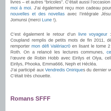
livres – et autres “bricoles”. C’était aussi l’occasio
moi à moi
. J’ai également reçu mon cadeau pou
nouvelles et des novellas
avec l’intégrale
Jésus
Jomunsi (merci
Lune
!).
.
C’est également le retour d’un
livre voyageur
Coupland remplis de petits mots de fin 2011, dé
remporter
mon défi Valériacr0
en lisant le tome 2
Roth. On a relancé les lectures communes,
ce
l’œuvre de Robin Hobb avec Eirilys et Olya, cel
Eirilys, Phooka, Emma666, Neph et Hécléa.
J’ai participé aux
Vendredis Onirique
s du dernier v
C’était très chouette.
.
.
Romans SFFF
.