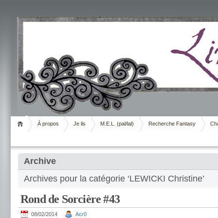
Livrement
À propos
Je lis
M.E.L. (pal/lal)
Recherche Fantasy
Cha
Archive
Archives pour la catégorie ‘LEWICKI Christine’
Rond de Sorcière #43
08/02/2014
Acr0