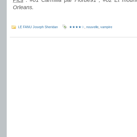
Pics
:
#01 Carmilla par Florbe91 ; #02 Et mourir
Orleans.
.
LE FANU Joseph Sheridan
★★★★☆
,
nouvelle
,
vampire