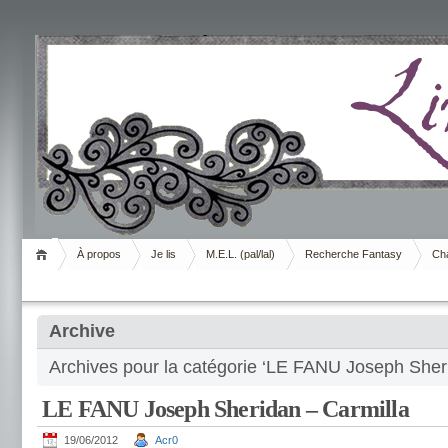
Livrement
À propos
Je lis
M.E.L. (pal/lal)
Recherche Fantasy
Cha
Archive
Archives pour la catégorie ‘LE FANU Joseph Sher
LE FANU Joseph Sheridan – Carmilla
19/06/2012
Acr0