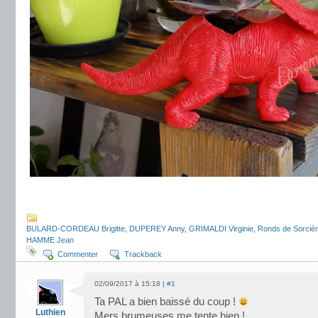
.
BULARD-CORDEAU Brigitte
,
DUPEREY Anny
,
GRIMALDI Virginie
,
Ronds de Sorciè
HAMME Jean
Commenter
Trackback
02/09/2017 à 15:18 |
#1
Ta PAL a bien baissé du coup !
Luthien
Mers brumeuses me tente bien !