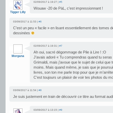
02/09/2017 à 19:27 |
#5
Wouaw -20 de PàL, c’est impressionnant !
Tigger Lilly
03/09/2017 à 11:53 |
#6
C’est un peu « facile » en lisant essentiellement des tomes 
dessinées
02/09/2017 à 19:31 |
#7
Ah oui, sacré dégommage de Pile à Lire ! :O
Morgana
J’avais adoré « Tu comprendras quand tu seras p
Grimaldi, mais j’avoue que le sujet de celui que 
moins. Mais quand même, je sais que je poursu
livres, son ton me parle trop pour que je m’arrête
C’est toujours un plaisir de voir tes photos du mo
03/09/2017 à 11:54 |
#8
Je suis justement en train de découvrir ce titre au format au
03/09/2017 à 13:15 |
#9