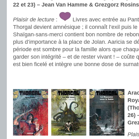
22 et 23) – Jean Van Hamme & Grezgorz Rosins
Plaisir de lecture
:
Livres avec entrée au Pan
Thorgal devient amnésique ; il connaît l’exil puis l
Shaïgan-sans-merci contient bon nombre de rebo
plus d’importance à la place de Jolan. Aaricia se d
période est sombre pour la famille alors que chaq
garder son intégrité – et de rester vivant ! – coûte
est bien ficelé et intègre une bonne dose de surnat
.
.
Arac
Roy
(Tho
26)
Gre
Plais