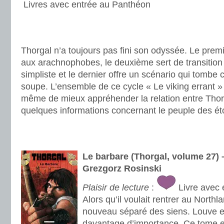
Livres avec entrée au Panthéon
.
.
Thorgal n’a toujours pas fini son odyssée. Le prem
aux arachnophobes, le deuxième sert de transition c
simpliste et le dernier offre un scénario qui tomb
soupe. L’ensemble de ce cycle « Le viking errant »
même de mieux appréhender la relation entre Thorgal
quelques informations concernant le peuple des éto
.
.
Le barbare (Thorgal, volume 27
Grezgorz Rosinski
Plaisir de lecture
:
Livre avec 
Alors qu’il voulait rentrer au Northl
nouveau séparé des siens. Louve e
davantage d’importance. Ce tome es