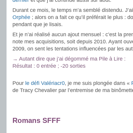
dernier
et que j’ai continué aussi sur août.
Durant ce mois, le temps m’a semblé distendu. J’ai
Orphée
; alors on a fait ce qu’il préférait le plus 
pendant que je lisais.
Et je n’ai réalisé aucun ajout mensuel : c’est la pr
note mes acquisitions, soit depuis 2010. Ayant ouv
2009, on sent les tentations influencées par les a
→ Autant dire que j’ai dégommé ma Pile à Lire :
Résultat : 0 entrée ; -20 sorties
.
Pour
le défi Valériacr0
, je me suis plongée dans «
de Tracy Chevalier par l’entremise de ma binômett
.
.
Romans SFFF
.