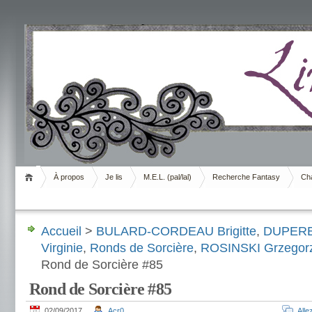
Livrement
À propos
Je lis
M.E.L. (pal/lal)
Recherche Fantasy
Cha
Accueil
>
BULARD-CORDEAU Brigitte
,
DUPERE
Virginie
,
Ronds de Sorcière
,
ROSINSKI Grzegor
Rond de Sorcière #85
Rond de Sorcière #85
02/09/2017
Acr0
All