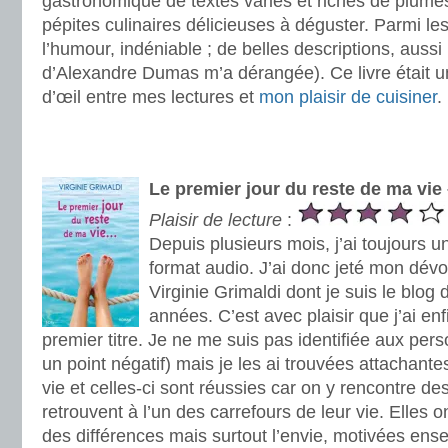
gastronomique de textes variés et riches de plume
pépites culinaires délicieuses à déguster. Parmi les 
l’humour, indéniable ; de belles descriptions, aussi 
d’Alexandre Dumas m’a dérangée). Ce livre était un
d’œil entre mes lectures et
mon plaisir de cuisiner
.
.
.
Le premier jour du reste de ma vie 
Plaisir de lecture
:
Depuis plusieurs mois, j’ai toujours un
format audio. J’ai donc jeté mon dévo
Virginie Grimaldi dont je suis le blo
années. C’est avec plaisir que j’ai en
premier titre. Je ne me suis pas identifiée aux per
un point négatif) mais je les ai trouvées attachante
vie et celles-ci sont réussies car on y rencontre d
retrouvent à l’un des carrefours de leur vie. Elles
des différences mais surtout l’envie, motivées ens