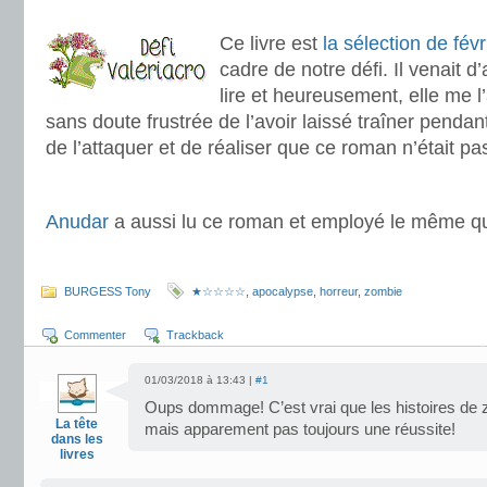
.
Ce livre est
la sélection de févr
cadre de notre défi. Il venait d
lire et heureusement, elle me l’
sans doute frustrée de l’avoir laissé traîner penda
de l’attaquer et de réaliser que ce roman n’était pa
.
Anudar
a aussi lu ce roman et employé le même qual
.
BURGESS Tony
★☆☆☆☆
,
apocalypse
,
horreur
,
zombie
Commenter
Trackback
01/03/2018 à 13:43 |
#1
Oups dommage! C’est vrai que les histoires de z
La tête
mais apparement pas toujours une réussite!
dans les
livres