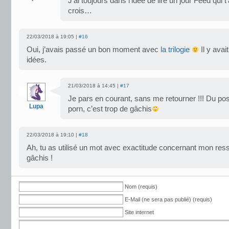
J’ai toujours dans l’idée de lire un jour Feed qui 
crois…
22/03/2018 à 19:05 |
#16
Oui, j’avais passé un bon moment avec
la trilogie
Il y avai
idées.
21/03/2018 à 14:45 |
#17
Je pars en courant, sans me retourner !!! Du post
Lupa
porn, c’est trop de gâchis
22/03/2018 à 19:10 |
#18
Ah, tu as utilisé un mot avec exactitude concernant mon resse
gâchis !
Nom (requis)
E-Mail (ne sera pas publié) (requis)
Site internet