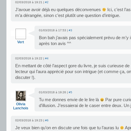
02/03/2018 à 19:21 |
#2
J’avoue avoir déjà eu quelques déconvenues
Ici, c’est l’a
m’a dérangée, sinon c’est plutôt une question d’intrigue.
01/03/2018 à 17:53 |
#3
Bon bah j’avais pas spécialement prévu de m’y 
Vert
après ton avis ^^
02/03/2018 à 19:22 |
#4
En mettant de côté l’aspect gore du livre, je suis curieuse de
lecteur qui l’aura apprécié pour son intrigue (et comme ça, o
discuter !).
01/03/2018 à 19:26 |
#5
Tu me donnes envie de le lire là
Par pure curio
Olivia
d’illusion. J’essaierai de le caser entre deux. Un 
Lanchois
02/03/2018 à 19:23 |
#6
Je veux bien qu’on en discute une fois que tu l’auras lu
Apr