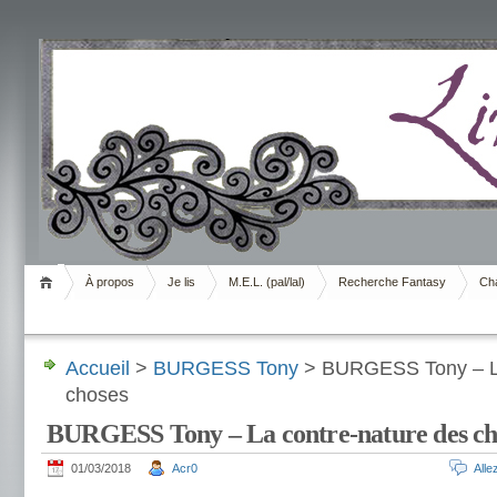
Livrement
À propos
Je lis
M.E.L. (pal/lal)
Recherche Fantasy
Cha
Accueil
>
BURGESS Tony
> BURGESS Tony – La
choses
BURGESS Tony – La contre-nature des ch
01/03/2018
Acr0
All