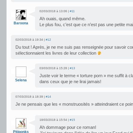
02/03/2018 à 13:06 |
#11
Ah ouais, quand même.
Baroona
Le plus fou, c’est que ce n’est pas une petite mai
02/03/2018 à 19:34 |
#12
Du tout ! Après, je ne me suis pas renseignée pour savoir c
sélectionnaient les livres de leur collection
03/03/2018 à 15:28 |
#13
Juste voir le terme « torture porn » me suffit à cl
Selena
dans ceux que je ne lirai jamais!
07/03/2018 à 18:39 |
#14
Je ne pensais que les « monstruosités » atteindraient ce poi
18/03/2018 à 15:54 |
#15
Ah dommage pour ce roman!
Pitiponks