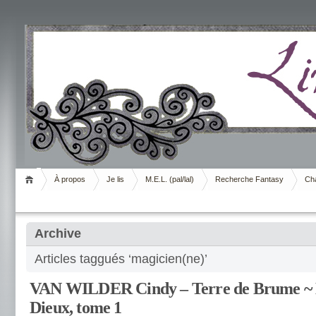
Livrement
À propos
Je lis
M.E.L. (pal/lal)
Recherche Fantasy
Cha
Archive
Articles taggués ‘magicien(ne)’
VAN WILDER Cindy – Terre de Brume ~ L
Dieux, tome 1