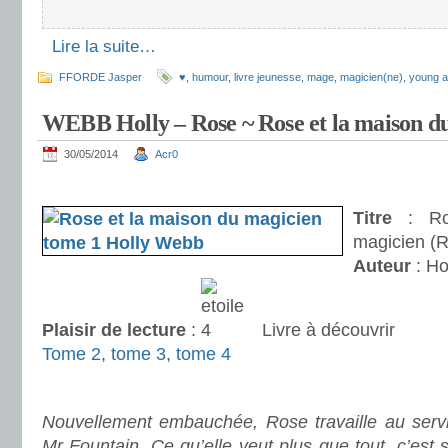
.
Lire la suite…
FFORDE Jasper
♥
,
humour
,
livre jeunesse
,
mage
,
magicien(ne)
,
young a
WEBB Holly – Rose ~ Rose et la maison du
30/05/2014
Acr0
.
Titre
: Ro
magicien (R
Auteur
: Ho
Plaisir de lecture
:
Livre à découvrir
Tome 2
,
tome 3
,
tome 4
.
Nouvellement embauchée, Rose travaille au serv
Mr Fountain. Ce qu’elle veut plus que tout, c’est