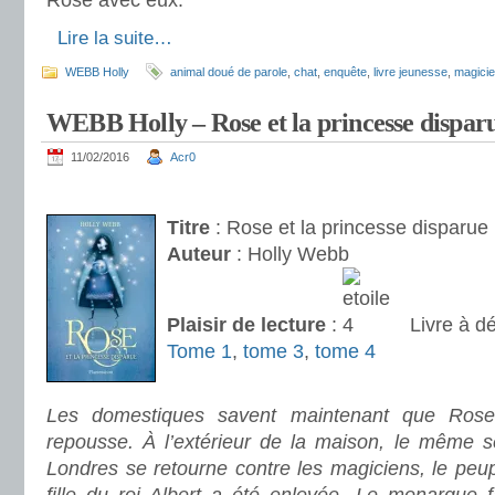
Rose avec eux.
.
Lire la suite…
WEBB Holly
animal doué de parole
,
chat
,
enquête
,
livre jeunesse
,
magicie
WEBB Holly – Rose et la princesse disparu
11/02/2016
Acr0
.
Titre
: Rose et la princesse disparue
Auteur
: Holly Webb
Plaisir de lecture
:
Livre à dé
Tome 1
,
tome 3
,
tome 4
.
Les domestiques savent maintenant que Rose
repousse. À l’extérieur de la maison, le même se
Londres se retourne contre les magiciens, le peup