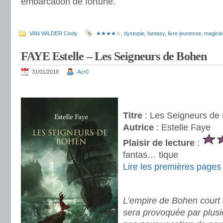
embarcation de fortune.
.
VAN WILDER Cindy
★★★★☆
,
dystopie
,
fantasy
,
livre jeunesse
,
magicie
FAYE Estelle – Les Seigneurs de Bohen
31/01/2018
Acr0
.
.
Titre
: Les Seigneurs de
Autrice
: Estelle Faye
Plaisir de lecture
:
fantas… tique
Lire les premières pages
.
L’empire de Bohen court 
sera provoquée par plusie