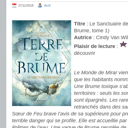
27/11/2018
Acr0
.
Titre
: Le Sanctuaire de
Brume, tome 1)
Autrice
: Cindy Van Wi
Plaisir de lecture
:
découvrir
.
Le Monde de Mirar vien
que les habitants nomm
Une Brume toxique s’ab
territoires : seuls les
sont épargnés. Les rare
retranchés dans des san
Sœur de Feu brave l’avis de sa supérieure pour pré
terrible danger qui se profile. Elle est accueillie p
Prêtres de l’eau. Une vague de Brume peuplée de c