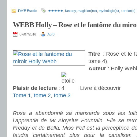
.
FAYE Estelle
★★★★★
,
fantasy
,
magicien(ne)
,
mythologie(s)
,
sorcier(e)
WEBB Holly – Rose et le fantôme du miroi
07/07/2016
Acr0
.
Titre
: Rose et le f
tome 4)
Auteur
: Holly Web
Plaisir de lecture
:
Livre à découvrir
Tome 1
,
tome 2
,
tome 3
.
Rose a abandonné sa mansarde sous les toits
l’apprentie de Mr Aloysius Fountain. Elle se ret
Freddy et de Bella. Miss Fell est la perceptrice de 
faudra certainement plus pour la canalise