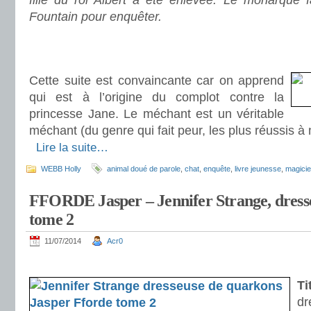
fille du roi Albert a été enlevée. Le monarque f
Fountain pour enquêter.
.
.
Cette suite est convaincante car on apprend
qui est à l’origine du complot contre la
princesse Jane. Le méchant est un véritable
méchant (du genre qui fait peur, les plus réussis à
.
Lire la suite…
WEBB Holly
animal doué de parole
,
chat
,
enquête
,
livre jeunesse
,
magicie
FFORDE Jasper – Jennifer Strange, dress
tome 2
11/07/2014
Acr0
.
Ti
d