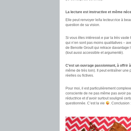
.
La lecture est instructive et même néc
Elle peut renvoyer le/la lecteur.rice à 
question de sa vision.
.
Si vous êtes intéressé.e par la très vas
qui n’en sont pas moins qualitatives – avec
de Benoite Groult qui retrace davantage l
(tout aussi accessible et argumenté).
.
C’est un ouvrage passionnant, à offrir 
même de très loin). Il peut entraîner une
réelles ou fictives.
.
Pour moi, il est particulièrement complex
consciente de ne pas même pas avoir parlé
réductrice et d’avoir surtout souligné cer
questionnée. C’est la vie
. Conclusion :
.