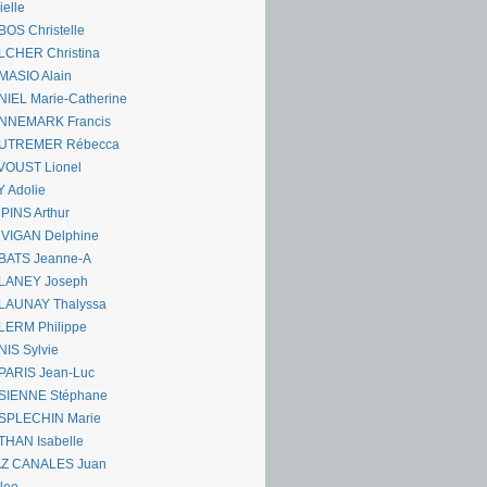
ielle
OS Christelle
LCHER Christina
MASIO Alain
IEL Marie-Catherine
NNEMARK Francis
UTREMER Rébecca
VOUST Lionel
 Adolie
PINS Arthur
 VIGAN Delphine
BATS Jeanne-A
LANEY Joseph
LAUNAY Thalyssa
LERM Philippe
IS Sylvie
PARIS Jean-Luc
SIENNE Stéphane
SPLECHIN Marie
THAN Isabelle
AZ CANALES Juan