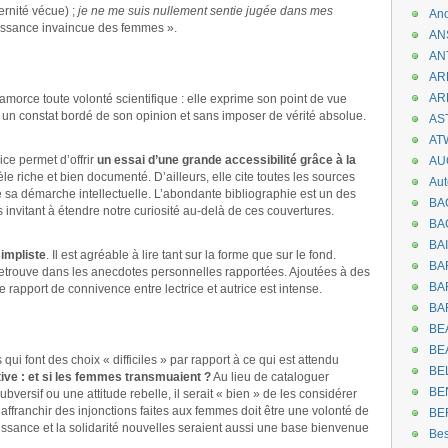
ernité vécue) ;
je ne me suis nullement sentie jugée dans mes
An
uissance invaincue des femmes ».
AN
AN
AR
AR
morce toute volonté scientifique : elle exprime son point de vue
e un constat bordé de son opinion et sans imposer de vérité absolue.
AST
AT
ice permet d’offrir
un essai d’une grande accessibilité grâce à la
AU
vèle riche et bien documenté. D’ailleurs, elle cite toutes les sources
Aut
e sa démarche intellectuelle. L’abondante bibliographie est un des
BA
 invitant à étendre notre curiosité au-delà de ces couvertures.
BA
BA
simpliste
. Il est agréable à lire tant sur la forme que sur le fond.
BA
 retrouve dans les anecdotes personnelles rapportées. Ajoutées à des
BAR
 rapport de connivence entre lectrice et autrice est intense.
BA
BEA
BE
i font des choix « difficiles » par rapport à ce qui est attendu
BE
ctive : et si les femmes transmuaient ?
Au lieu de cataloguer
BE
versif ou une attitude rebelle, il serait « bien » de les considérer
affranchir des injonctions faites aux femmes doit être une volonté de
BE
aissance et la solidarité nouvelles seraient aussi une base bienvenue
Be