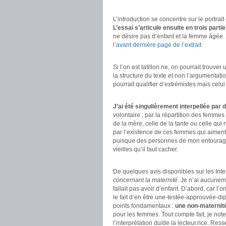
.
L’introduction se concentre sur le portra
L’essai s’articule ensuite en trois part
ne désire pas d’enfant et la femme âgée.
l’avant dernière page de l’extrait
.
.
Si l’on est tatillon.ne, on pourrait trouve
la structure du texte et non l’argumentati
pourrait qualifier d’extrémistes mais cel
.
J’ai été singulièrement interpellée par d
volontaire ; par la répartition des femmes 
de la mère, celle de la tante ou celle qui 
par l’existence de ces femmes qui aiment 
puisque des personnes de mon entourage 
vieilles qu’il faut cacher.
.
De quelques avis disponibles sur les Inte
concernant la maternité
. Je n’ai aucuneme
fallait pas avoir d’enfant. D’abord, car l
le fait d’en être une-testée-approuvée-di
points fondamentaux :
une non-maternit
pour les femmes. Tout compte fait, je note 
l’interprétation du/de la lecteur.rice. Re