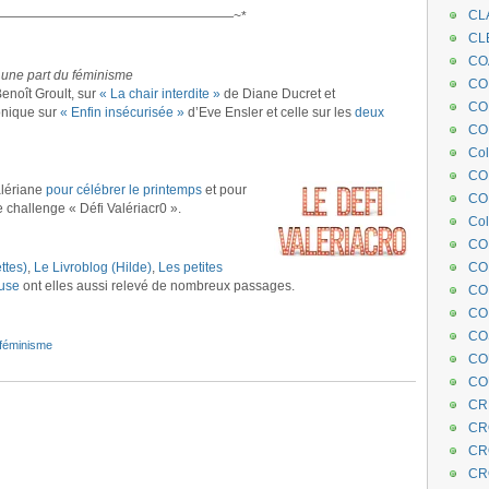
CL
——————————————————~*
CL
CO
 une part du féminisme
COE
enoît Groult, sur
« La chair interdite »
de Diane Ducret et
CO
onique sur
« Enfin insécurisée »
d’Eve Ensler et celle sur les
deux
COL
Col
CO
alériane
pour célébrer le printemps
et pour
CO
 challenge « Défi Valériacr0 ».
Col
CO
ttes)
,
Le Livroblog (Hilde)
,
Les petites
CO
use
ont elles aussi relevé de nombreux passages.
CO
CO
CO
féminisme
CO
CO
CR
CR
CR
CR