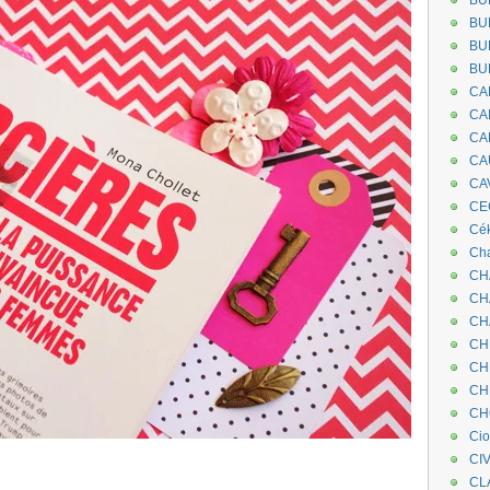
BU
BU
BU
BU
CA
CA
CA
CA
CA
CEC
Cé
Cha
CH
CH
CH
CH
CH
CH
CH
Ci
CI
CL