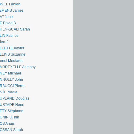
AVEL Fabien
EMENS James
AT Janik
 David B.
HEN-SCALI Sarah
IN Fabrice
lectif
LLETTE Xavier
LLINS Suzanne
onel Moutarde
MBREXELLE Anthony
NEY Michael
NNOLLY John
RBUCCI Pierre
STE Nadia
UPLAND Douglas
URTADE Henri
ETY Stéphane
ONIN Justin
OS Anaïs
OSSAN Sarah