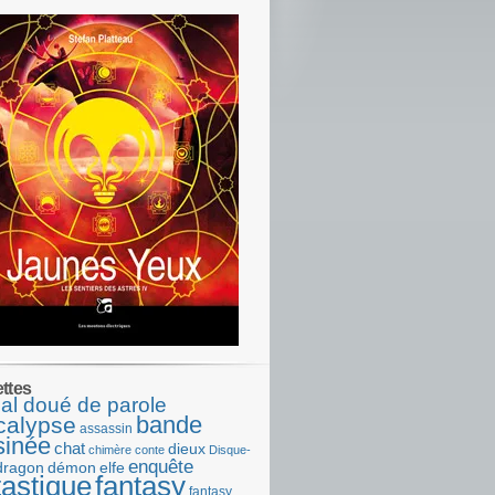
ettes
al doué de parole
bande
calypse
assassin
sinée
chat
dieux
chimère
conte
Disque-
enquête
dragon
démon
elfe
tastique
fantasy
fantasy