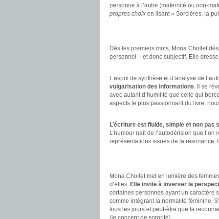
personne à l’autre (maternité ou non-mat
propres choix
en lisant « Sorcières, la p
.
.
Dès les premiers mots, Mona Chollet désa
personnel – et donc subjectif. Elle dress
.
L’esprit de synthèse et d’analyse de l’autr
vulgarisation des informations
. Il se ré
avec autant d’humilité que celle qui berc
aspects le plus passionnant du livre, nous
.
L’écriture est fluide, simple et non pas 
L’humour nait de l’autodérision que l’on
représentations issues de la résonance, le
.
.
Mona Chollet met en lumière des femmes qu
d’elles.
Elle invite à inverser la perspe
certaines personnes ayant un caractère sub
comme intégrant la normalité féminine. S’
tous les jours et peut-être que la reconn
(le concept de sororité).