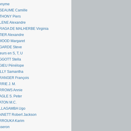
onyme
SEAUME Camille
THONY Piers
LENE Alexandre
RAGA DE MALHERBE Virginia
IER Alexandre
WOOD Margaret
GARDE Steve
eurs en S, T, U
GGOTT Stella
GIEU Pénélope
ILLY Samantha
RANGER François
RIE J. M.
RROWS Annie
GLE S. Peter
ATON M.C.
LLAGAMBA Ugo
NNETT Robert Jackson
RROUKA Karim
sseron