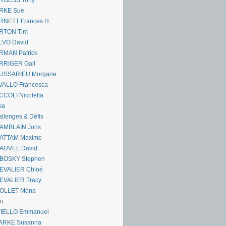
RGESS Tony
RKE Sue
RNETT Frances H.
RTON Tim
LVO David
RMAN Patrick
RRIGER Gail
USSARIEU Morgane
VALLO Francesca
COLI Nicoletta
ka
llenges & Défis
AMBLAIN Joris
ATTAM Maxime
AUVEL David
BOSKY Stephen
EVALIER Chloé
EVALIER Tracy
OLLET Mona
ou
VIELLO Emmanuel
ARKE Susanna