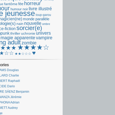
horreur
fantôme
fée
que
our
livre illustré
humour noir
re jeunesse
loup-garou
magicien(ne)
monde parallèle
nouvelle
logie(s)
nain
ombre
sorcier(e)
e-fiction
univers
mpunk
thriller
uchronie
 magie apparente
vampire
ng adult
zombie
★★★★☆
★★★★
♥
★☆☆
★★☆☆☆
ories
AMS Douglas
LARD Charlie
BERT Raphaël
CIDE Dario
IRE SÁENZ Benjamin
MANZA Jérémie
PHONA Adrian
WETT Audrey
ge