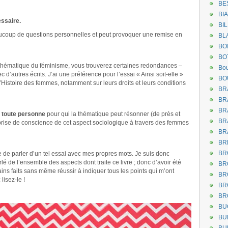
BE
BI
essaire.
BI
beaucoup de questions personnelles et peut provoquer une remise en
BL
BO
BO
te thématique du féminisme, vous trouverez certaines redondances –
Bou
 d’autres écrits. J’ai une préférence pour l’essai « Ainsi soit-elle »
BO
’Histoire des femmes, notamment sur leurs droits et leurs conditions
BR
BR
BR
à toute personne
pour qui la thématique peut résonner (de près et
BR
 prise de conscience de cet aspect sociologique à travers des femmes
BR
BR
BR
e de parler d’un tel essai avec mes propres mots. Je suis donc
 de l’ensemble des aspects dont traite ce livre ; donc d’avoir été
BR
tains faits sans même réussir à indiquer tous les points qui m’ont
BR
 lisez-le !
BR
BR
BU
BU