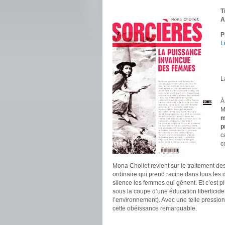
T
A
P
L
.
.
L
.
À
M
m
p
c
c
.
Mona Chollet revient sur le traitement de
ordinaire qui prend racine dans tous les d
silence les femmes qui gênent. Et c’est pl
sous la coupe d’une éducation liberticide
l’environnement). Avec une telle pression
cette obéissance remarquable.
.