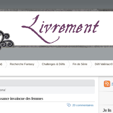
al)
Recherche Fantasy
Challenges & Défis
Fin de Série
Défi Valériacr0
Mona’
sance invaincue des femmes
20 commentaires
Je lis