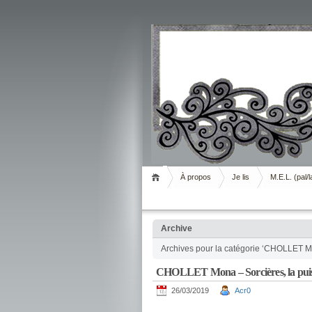
Livrement
À propos
Je lis
M.E.L. (pal/l
Archive
Archives pour la catégorie ‘CHOLLET 
CHOLLET Mona – Sorcières, la puis
26/03/2019
Acr0
.