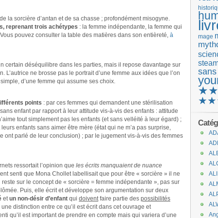
histori
hum
it de la sorcière d’antan et de sa chasse ; profondément misogyne.
liv
ies, reprenant trois achétypes
: la femme indépendante, la femme qui
 Vous pouvez consulter la table des matières dans son entièreté,
à
mage
mytho
scienc
stea
r un certain déséquilibre dans les parties, mais il repose davantage sur
sans
on. L’autrice ne brosse pas le portrait d’une femme aux idées que l’on
you
ui simple, d’une femme qui assume ses choix.
★
★★
ifférents points
: par ces femmes qui demandent une stérilisation
sans enfant par rapport à leur attitude vis-à-vis des enfants : attitude
n’aime tout simplement pas les enfants (et sans velléité à leur égard) ;
Catég
leurs enfants sans aimer être mère (état qui ne m’a pas surprise,
AD
ont parlé de leur conclusion) ; par le jugement vis-à-vis des femmes
AD
AL
AL
rnets ressortait l’opinion que
les écrits manquaient de nuance
nt senti que Mona Chollet labellisait que pour être « sorcière » il ne
AL
’on reste sur le concept de « sorcière = femme indépendante », pas sur
AL
plômée. Puis, elle écrit et développe son argumentation sur deux
AL
é
et
un non-désir d’enfant
qui
doivent
faire partie des
possibilités
AL
une distinction entre ce qu’il est écrit dans cet ouvrage et
An
ssenti qu’il est important de prendre en compte mais qui variera d’une