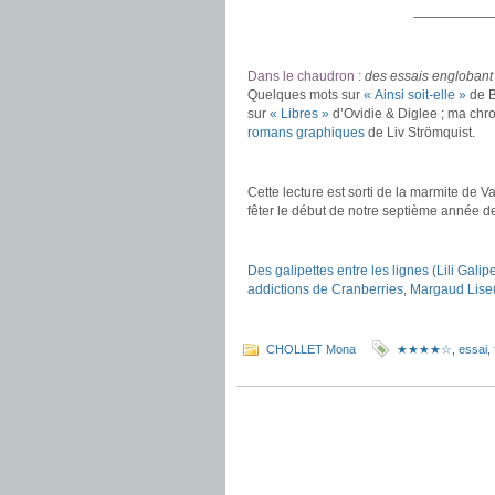
——————
.
Dans le chaudron :
des essais englobant
Quelques mots sur
« Ainsi soit-elle »
de B
sur
« Libres »
d’Ovidie & Diglee ; ma chr
romans graphiques
de Liv Strömquist.
.
Cette lecture est sorti de la marmite de V
fêter le début de notre septième année de
.
Des galipettes entre les lignes (Lili Galipe
addictions de Cranberries
,
Margaud Lise
.
CHOLLET Mona
★★★★☆
,
essai
,