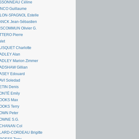
SSONNEAU Céline
ANCO Guillaume
LLON-SPAGNOL Estelle
ANCK Jean-Sébastien
ISCOMMUN Olivier G.
TTERO Pierre
let
USQUET Charlotte
ADLEY Alan
ADLEY Marion Zimmer
ADSHAW Gillian
ASEY Edouard
AVI Soledad
ETIN Denis
ONTË Emily
OOKS Max
OOKS Terry
OWN Peter
OWNE S.G.
CHANAN Col
LARD-CORDEAU Brigitte