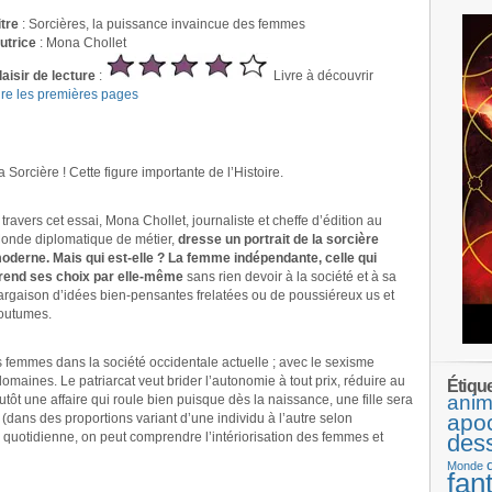
itre
: Sorcières, la puissance invaincue des femmes
utrice
: Mona Chollet
laisir de lecture
:
Livre à découvrir
ire les premières pages
a Sorcière ! Cette figure importante de l’Histoire.
 travers cet essai, Mona Chollet, journaliste et cheffe d’édition au
onde diplomatique de métier,
dresse un portrait de la sorcière
oderne. Mais qui est-elle ? La femme indépendante, celle qui
rend ses choix par elle-même
sans rien devoir à la société et à sa
argaison d’idées bien-pensantes frelatées ou de poussiéreux us et
outumes.
s femmes dans la société occidentale actuelle ; avec le sexisme
omaines. Le patriarcat veut brider l’autonomie à tout prix, réduire au
Étiqu
anim
utôt une affaire qui roule bien puisque dès la naissance, une fille sera
apo
 (dans des proportions variant d’une individu à l’autre selon
 quotidienne, on peut comprendre l’intériorisation des femmes et
des
Monde
fan