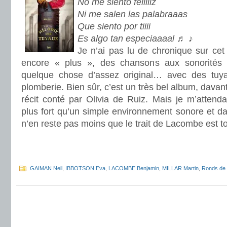
No me siento feliiiiz
Ni me salen las palabraaas
Que siento por tiiii
Es algo tan especiaaaal ♬ ♪
Je n’ai pas lu de chronique sur cet
encore « plus », des chansons aux sonorités
quelque chose d’assez original… avec des tuya
plomberie. Bien sûr, c’est un très bel album, davan
récit conté par Olivia de Ruiz. Mais je m’attend
plus fort qu’un simple environnement sonore et d
n’en reste pas moins que le trait de Lacombe est to
.
.
GAIMAN Neil
,
IBBOTSON Eva
,
LACOMBE Benjamin
,
MILLAR Martin
,
Ronds de 