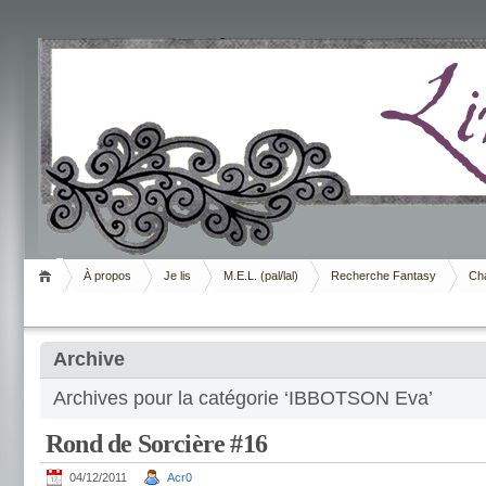
Livrement
À propos
Je lis
M.E.L. (pal/lal)
Recherche Fantasy
Cha
Archive
Archives pour la catégorie ‘IBBOTSON Eva’
Rond de Sorcière #16
04/12/2011
Acr0