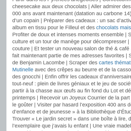
cheesecake aux deux chocolats | Aller admirer des
000 ans avant maintenant (datation au carbone 14) |
d’un copain | Préparer des cadeaux : un sac d’activ
album en tissu pour le Filleul et des
chocolats mai
Profiter de doux et intenses moments ensemble | 
culture et un tour de manège pour décompresser | P
couture | Et tester un nouveau salon de thé & café 
fait maintenant partie de mes adresses favorites | 
de Benjamin Lacombe | Scraper des
cartes thémat
Mutinelle
avec des crêpes au beurre et de la casso
des gnocchi | Enfin offrir les cadeaux d’anniversa
tout-neuf : plein de livres géniaux et le jeu de sociét
partir à la chasse aux œufs au fin fond du Lot et dé
printemps | Recevoir un Joyeux Courrier de la par
le goûter | Visiter par hasard l’exposition 400 ans 
d’enfance et de jeunesse » à la Bibliothèque d’Étud
Trouver « Le jardin secret » dans une boîte à lire,
l’exemplaire que j’avais lu enfant | Une vraie made