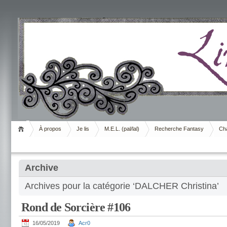
Livrement
À propos
Je lis
M.E.L. (pal/lal)
Recherche Fantasy
Cha
Archive
Archives pour la catégorie ‘DALCHER Christina’
Rond de Sorcière #106
16/05/2019
Acr0