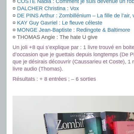
¤
COSTE Nadia : Comment je suis devenue un rob
¤
DALCHER Christina : Vox
¤
DE PINS Arthur : Zombillénium – La fille de l’air,
¤
KAY Guy Gavriel : Le fleuve céleste
¤
MONGE Jean-Baptiste : Redingote & Baltimore
¤ THOMAS Angie : The hate U give
Un joli +8 qui s’explique par : 1 livre trouvé en boite 
d’occasion que je guettais depuis longtemps (De P
que je désirais découvrir (Caussarieu et Coste), 1
livre audio (Thomas).
Résultats : + 8 entrées ; – 6 sorties
.