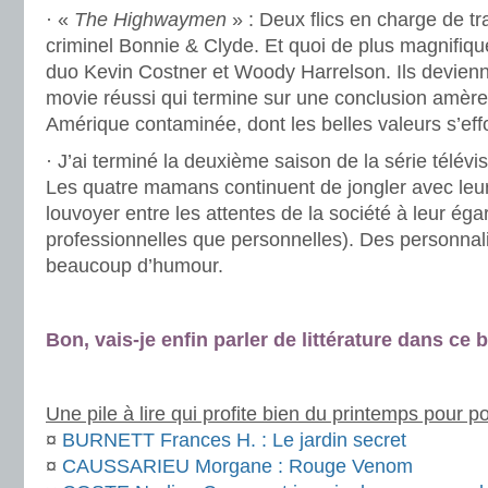
· «
The Highwaymen
» : Deux flics en charge de tr
criminel Bonnie & Clyde. Et quoi de plus magnifiq
duo Kevin Costner et Woody Harrelson. Ils devien
movie réussi qui termine sur une conclusion amère 
Amérique contaminée, dont les belles valeurs s’eff
· J’ai terminé la deuxième saison de la série télév
Les quatre mamans continuent de jongler avec leur
louvoyer entre les attentes de la société à leur éga
professionnelles que personnelles). Des personnali
beaucoup d’humour.
.
Bon, vais-je enfin parler de littérature dans ce bi
.
Une pile à lire qui profite bien du printemps pour p
¤
BURNETT Frances H. : Le jardin secret
¤
CAUSSARIEU Morgane : Rouge Venom