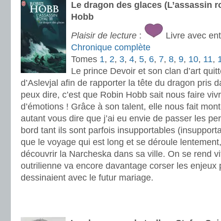
Le dragon des glaces (L’assassin r
Hobb
Plaisir de lecture
:
Livre avec en
Chronique complète
Tomes
1
,
2
,
3
,
4
,
5
,
6
,
7
,
8
,
9
,
10
,
11
,
Le prince Devoir et son clan d’art quitt
d’Aslevjal afin de rapporter la tête du dragon pris 
peux dire, c’est que Robin Hobb sait nous faire viv
d’émotions ! Grâce à son talent, elle nous fait mont
autant vous dire que j’ai eu envie de passer les 
bord tant ils sont parfois insupportables (insupport
que le voyage qui est long et se déroule lentement, 
découvrir la Narcheska dans sa ville. On se rend vi
outrilienne va encore davantage corser les enjeux p
dessinaient avec le futur mariage.
.
.