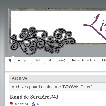
Livrement
À propos
Je lis
M.E.L. (pal/lal)
Recherche Fantasy
Cha
Archive
Archives pour la catégorie ‘BROWN Peter’
Rond de Sorcière #43
08/02/2014
Acr0