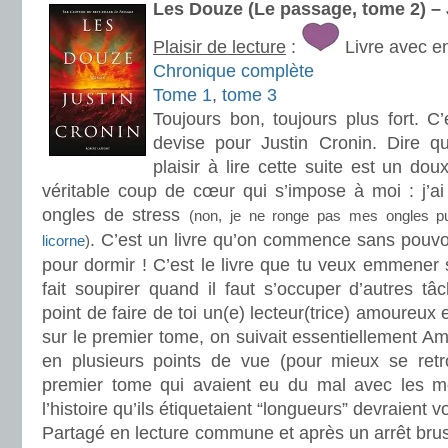
Les Douze (Le passage, tome 2) –
Plaisir de lecture
:
Livre avec e
Chronique complète
Tome 1
,
tome 3
Toujours bon, toujours plus fort.
devise pour Justin Cronin. Dire q
plaisir à lire cette suite est un d
véritable coup de cœur qui s’impose à moi : j’a
ongles de stress
(non, je ne ronge pas mes ongles p
. C’est un livre qu’on commence sans pouvo
licorne
)
pour dormir ! C’est le livre que tu veux emmener 
fait soupirer quand il faut s’occuper d’autres t
point de faire de toi un(e) lecteur(trice) amoureux e
sur le premier tome, on suivait essentiellement Amy,
en plusieurs points de vue (pour mieux se retr
premier tome qui avaient eu du mal avec les 
l’histoire qu’ils étiquetaient “longueurs” devraient v
Partagé en lecture commune et après un arrêt brusq