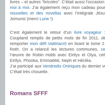
livres – et autres “bricoles”. C’était aussi l’occasio
moi à moi
. J’ai également reçu mon cadeau pou
nouvelles et des novellas
avec l’intégrale
Jésus
Jomunsi (merci
Lune
!).
.
C’est également le retour d’un
livre voyageur
Coupland remplis de petits mots de fin 2011, dé
remporter
mon défi Valériacr0
en lisant le tome 2
Roth. On a relancé les lectures communes,
ce
l’œuvre de Robin Hobb avec Eirilys et Olya, cel
Eirilys, Phooka, Emma666, Neph et Hécléa.
J’ai participé aux
Vendredis Onirique
s du dernier v
C’était très chouette.
.
.
Romans SFFF
.