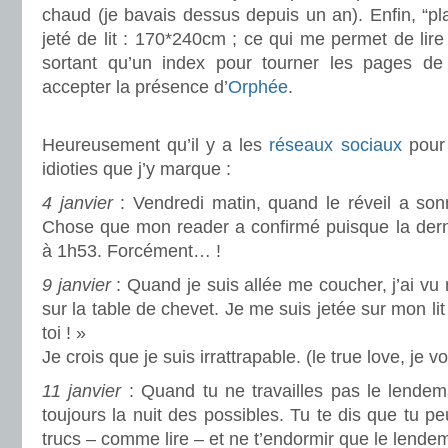
chaud (je bavais dessus depuis un an). Enfin, “pla
jeté de lit : 170*240cm ; ce qui me permet de lir
sortant qu’un index pour tourner les pages 
accepter la présence d’
Orphée
.
.
Heureusement qu’il y a les
réseaux sociaux
pour 
idioties que j’y marque :
4 janvier
: Vendredi matin, quand le réveil a son
Chose que mon reader a confirmé puisque la dern
à 1h53. Forcément… !
9 janvier
: Quand je suis allée me coucher, j’ai vu
sur la table de chevet. Je me suis jetée sur mon lit e
toi ! »
Je crois que je suis irrattrapable. (le true love, je v
11 janvier
: Quand tu ne travailles pas le lendema
toujours la nuit des possibles. Tu te dis que tu p
trucs – comme lire – et ne t’endormir que le lendem