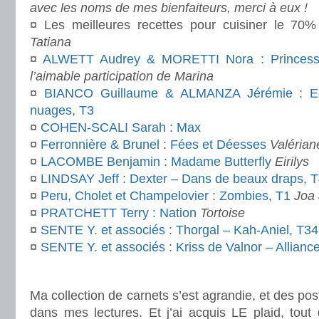
avec les noms de mes bienfaiteurs, merci à eux !
¤ Les meilleures recettes pour cuisiner le 70
Tatiana
¤
ALWETT Audrey & MORETTI Nora : Princess
l’aimable participation de Marina
¤
BIANCO Guillaume & ALMANZA Jérémie : Ec
nuages, T3
¤
COHEN-SCALI Sarah : Max
¤
Ferronnière & Brunel : Fées et Déesses
Valérian
¤
LACOMBE Benjamin : Madame Butterfly
Eirilys
¤
LINDSAY Jeff : Dexter – Dans de beaux draps, 
¤
Peru, Cholet et Champelovier : Zombies, T1
Joa 
¤
PRATCHETT Terry : Nation
Tortoise
¤
SENTE Y. et associés : Thorgal – Kah-Aniel, T34
¤
SENTE Y. et associés : Kriss de Valnor – Allianc
.
Ma collection de carnets s’est agrandie, et des post
dans mes lectures. Et j’ai acquis LE plaid, tout 