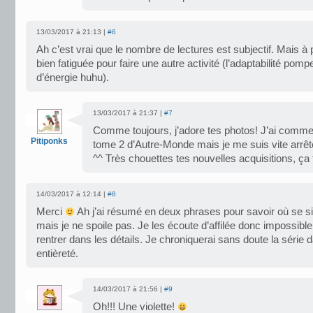
13/03/2017 à 21:13 |
#6
Ah c’est vrai que le nombre de lectures est subjectif. Mais à pa
bien fatiguée pour faire une autre activité (l’adaptabilité po
d’énergie huhu).
13/03/2017 à 21:37 |
#7
Comme toujours, j’adore tes photos! J’ai comme
Pitiponks
tome 2 d’Autre-Monde mais je me suis vite arrêt
^^ Très chouettes tes nouvelles acquisitions, ça 
14/03/2017 à 12:14 |
#8
Merci
Ah j’ai résumé en deux phrases pour savoir où se situ
mais je ne spoile pas. Je les écoute d’affilée donc impossibl
rentrer dans les détails. Je chroniquerai sans doute la série 
entièreté.
14/03/2017 à 21:56 |
#9
Oh!!! Une violette!