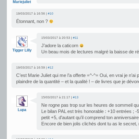
Mariejuliet
19/03/2017 à 16:56 |
#10
Étonnant, non ?
15/03/2017 à 20:53 |
#11
J’adore la caticorn
Tigger Lilly
Un beau mois de lectures malgré la baisse de r
19/03/2017 à 16:59 |
#12
C’est Marie Juliet qui me l’a offerte =^-^= Oui, en vrai je n’ai
plaindre de la quantité – et la qualité ! – de livres que je dévor
15/03/2017 à 21:17 |
#13
Ne rogne pas trop sur les heures de sommeil
Lupa
Le bilan PAL est très honorable : +10 entrées ; -5 
petit +5, d’autant qu’il comprend ton anniversaire
Encore de bien jolis clichés dont tu as le secret,