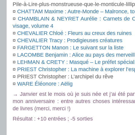
Pile-à-Lire-plus-monstrueuse-que-le-monticule-lillip
¤
CHATTAM Maxime : Autre-Monde – Malronce, t
¤
CHAMBLAIN & NEYRET Aurélie : Carnets de Ce
visage, volume 4
¤
CHEVALIER Chloé : Fleurs au creux des ruines
¤
CHEVALIER Tracy : Prodigieuses créatures
¤
FARGETTON Manon : Le suivant sur la liste
¤
LACOMBE Benjamin : Alice au pays des merveil
¤
LEHMAN & CRETY : Masqué – Le préfet spécial
¤
PRIEST Christopher : La machine à explorer l’e
¤ PRIEST Christopher : L’archipel du rêve
¤
WARE Éléonore : Aëlig
→ Janvier est le mois où je suis née et j’ai été pa
mon anniversaire : entre autres choses intéressa
de livres (merci, merci !)
Résultat : +10 entrées ; -5 sorties
.