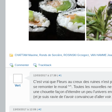
.
CHATTAM Maxime
,
Ronds de Sorcière
,
ROSINSKI Grzegorz
,
VAN HAMME Jea
Commenter
Trackback
12/03/2017 à 17:38 |
#1
C’est vrai que Fleurs au creux des ruines n’est 
Vert
se remonter le moral ^^. Toutes les nouvelles ne
une chouette façon d’étendre un peu l’univers en
(et je suis ravie de t’avoir convaincue d’aller vo
13/03/2017 à 12:09 |
#2