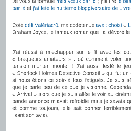
Je vous ai formulé
mes vœux par ici
; j’ai tiré
le bi
par là
et
j’ai fêté le huitième bloggiversaire de Livr
.
Côté
défi Valériacr0
, ma codétenue
avait choisi
«
L
Graham Joyce, le fameux roman que j’ai dévoré le 1
.
J’ai réussi à m’échapper sur le fil avec les c
« braqueurs amateurs » : où comment voler un
tension monter, monter ! J’ai aussi testé le jeu
« Sherlock Holmes Détective Conseil » qui fut 
si nous étions ce soir-là tous fatigués. Je suis s
que je parle peu de ce que je visionne. Cependant
« Arrival » alors que je suis allée le voir au ciném
bande annonce m’avait refroidie mais je savais 
et comme toujours, elle sait donner terriblemen
lisant son avis).
.