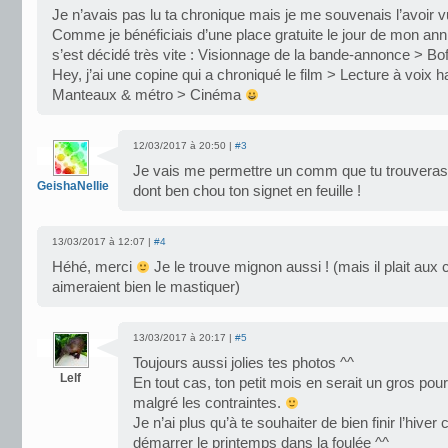
Je n’avais pas lu ta chronique mais je me souvenais l’avoir 
Comme je bénéficiais d’une place gratuite le jour de mon anni
s’est décidé très vite : Visionnage de la bande-annonce > Bo
Hey, j’ai une copine qui a chroniqué le film > Lecture à voix h
Manteaux & métro > Cinéma
12/03/2017 à 20:50 |
#3
Je vais me permettre un comm que tu trouveras
GeishaNellie
dont ben chou ton signet en feuille !
13/03/2017 à 12:07 |
#4
Héhé, merci
Je le trouve mignon aussi ! (mais il plait aux 
aimeraient bien le mastiquer)
13/03/2017 à 20:17 |
#5
Toujours aussi jolies tes photos ^^
Lelf
En tout cas, ton petit mois en serait un gros pour 
malgré les contraintes.
Je n’ai plus qu’à te souhaiter de bien finir l’hiver 
démarrer le printemps dans la foulée ^^