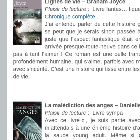
Lignes de vie – Graham Joyce
Plaisir de lecture
:
Livre fantas… tiqu
Chronique complète
J’ai entendu parler de cette histoire 
se peut que je serais sinon passée 
juste que l’aspect fantastique était e
arrivée presque-toute-neuve dans ce l
pas à tant l’aimer ! Ce roman est une belle tran
profondément humaine, qui s’aime, parfois avec m
avec sincérité. C’est une histoire qui tisse entre l
de vie.
.
.
La malédiction des anges – Daniell
Plaisir de lecture
:
Livre sympa
Avec ce livre-ci, je suis partie ave
m’attendais à une énième histoire d’
la sauce young adult. Même si c