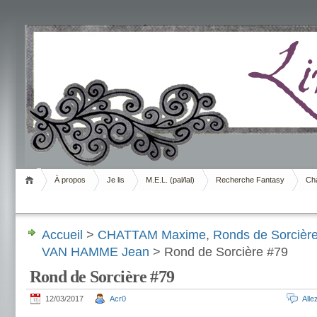
Livrement
À propos
Je lis
M.E.L. (pal/lal)
Recherche Fantasy
Cha
Accueil
>
CHATTAM Maxime
,
Ronds de Sorcièr
VAN HAMME Jean
> Rond de Sorcière #79
Rond de Sorcière #79
12/03/2017
Acr0
All