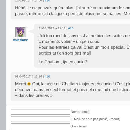
19/03/2017 à 17:00 |
#14
Héhé, je ne pouvais guère plus, j’ai serré au maximum le som
passé, même si la fatigue a persisté plusieurs semaines. Me
31/03/2017 à 12:18 |
#15
Joli ton rond de janvier. J’aime bien tes suites 
Valeriane
« moments volés » un peu quoi.
Pour les entrées ça va! C’est un mois spécial. Et
sorties tu t’en sors pas mal!
Le Chattam, tjs en audio?
03/04/2017 à 13:16 |
#16
Merci
Oui, la série de Chattam toujours en audio ! C’est pl
découvrir dans un seul format et puis cela me fait une histo
« dans les oreilles ».
Nom (requis)
E-Mail (ne sera pas publié) (requis)
Site internet