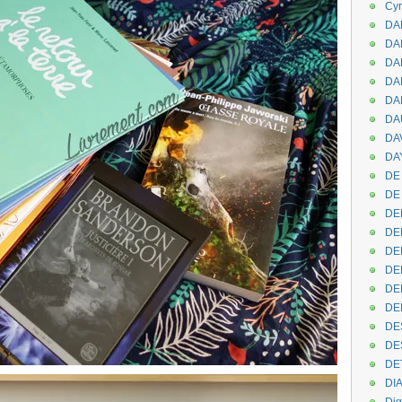
Cyr
DAB
DA
DA
DAN
DA
DA
DA
DAY
DE 
DE
DE
DE
DE
DE
DEN
DE
DE
DE
DE
DI