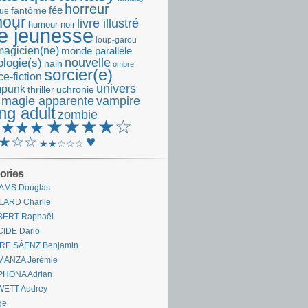
horreur
fantôme
fée
que
our
livre illustré
humour noir
re jeunesse
loup-garou
magicien(ne)
monde parallèle
nouvelle
logie(s)
nain
ombre
sorcier(e)
e-fiction
univers
mpunk
thriller
uchronie
 magie apparente
vampire
ng adult
zombie
★★★★☆
★★★★
♥
★☆☆
★★☆☆☆
ories
AMS Douglas
LARD Charlie
BERT Raphaël
CIDE Dario
IRE SÁENZ Benjamin
MANZA Jérémie
PHONA Adrian
WETT Audrey
ge