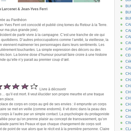
BU
BU
nu Larcenet & Jean-Yves Ferri
BU
BU
trée au Panthéon
CA
n-Yves Ferri ont concocté et publié cinq tomes du Retour à la Terre.
ur ma plus grande joie).
CA
écident de partir vivre à la campagne. C’est une tranche de vie qui
CA
as quotidiens. D’autres préoccupations comme l’amitié, la vieillesse, la
CA
tion viennent malmener les personnages dans leurs sentiments. Les
CA
iculièrement touchantes. La simple expression des décors ou des
rès bon. La bonne dose d’humour pourrait faire croire à une histoire
CEC
onde qu’elle n’y parait au premier coup d’œil.
Cé
Cha
CH
CH
CH
Livre à découvrir
CH
… qu’il est mort. Il veut élucider son propre meurtre et une traque
CH
 en place.
lace de corps en corps au gré de ses envies : il emprunte un corps
CH
taire se met en veille (comme endormi). Il vit donc dans la peau des
CH
n corps à l’autre par un simple contact. La psychologie du protagoniste
Ci
aillée pour qu’on prenne plaisir au concept de transvasement, qu’on
CI
 balade parmi les Peaux et que chaque changement de corps soit
 point de vue alors que le récit est à la première personne. Claire
CL