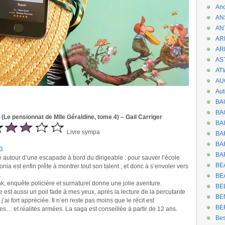
An
AN
AN
AR
AR
AST
AT
AU
Aut
BA
BA
 (Le pensionnat de Mlle Géraldine, tome 4) – Gail Carriger
BA
Livre sympa
BA
BAR
3
BA
e autour d’une escapade à bord du dirigeable : pour sauver l’école
BEA
nia est enfin prête à montrer tout son talent ; et donc à s’envoler vers
.
BE
 enquête policière et surnaturel donne une jolie aventure.
BE
est aussi un poil fade à mes yeux, après la lecture de la percutante
BE
j’ai fort appréciée. Il n’en reste pas moins que le récit est
BE
es… et réalités armées. La saga est conseillée à partir de 12 ans.
Be