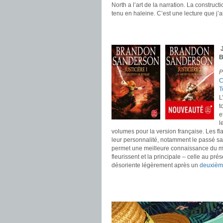
North a l’art de la narration. La construc
tenu en haleine. C’est une lecture que j’
.
.
B
P
C
T
L
t
e
l
volumes pour la version française. Les
leur personnalité, notamment le passé sa
permet une meilleure connaissance du ma
fleurissent et la principale – celle au pré
désoriente légèrement après un
deuxièm
.
.