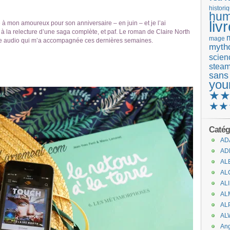
histori
hum
liv
re à mon amoureux pour son anniversaire – en juin – et je l’ai
 à la relecture d’une saga complète, et paf. Le roman de Claire North
mage
ivre audio qui m’a accompagnée ces dernières semaines.
mytho
scienc
stea
sans
you
★
★★
Catég
AD
AD
AL
AL
AL
AL
AL
AL
An