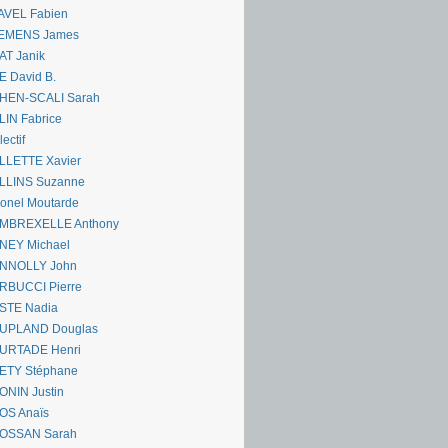
AVEL Fabien
EMENS James
AT Janik
 David B.
HEN-SCALI Sarah
IN Fabrice
lectif
LLETTE Xavier
LLINS Suzanne
onel Moutarde
MBREXELLE Anthony
NEY Michael
NNOLLY John
RBUCCI Pierre
STE Nadia
UPLAND Douglas
URTADE Henri
ETY Stéphane
ONIN Justin
OS Anaïs
OSSAN Sarah