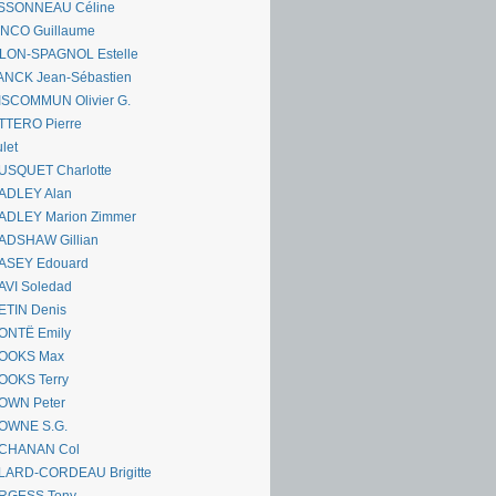
SSONNEAU Céline
ANCO Guillaume
LLON-SPAGNOL Estelle
ANCK Jean-Sébastien
ISCOMMUN Olivier G.
TTERO Pierre
let
USQUET Charlotte
ADLEY Alan
ADLEY Marion Zimmer
ADSHAW Gillian
ASEY Edouard
AVI Soledad
ETIN Denis
ONTË Emily
OOKS Max
OOKS Terry
OWN Peter
OWNE S.G.
CHANAN Col
LARD-CORDEAU Brigitte