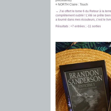
précédents)
¤ NORTH Claire : Touch
→ J’ai offert le tome 6 du Retour à la ter
complètement oublié ! L’été se prête bien
a tourné dans mes écouteurs, c’est le l
Résultats : +7 entrées ; -11 sorties
.
.