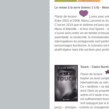
Le retour à la terre (tomes 1 à 6) – Ma
Plaisir de lecture
:
Livres avec en
Entre 2002 et 2008, Manu Larcenet et Jea
C’est en 2019 que le sixième est paru (po
Manu et Mariette – et leur chat Speed – d
s’ouvre alors entre vie de famille et trac
parentalité, la modernité, la mondialisa
interrogations du protagoniste sont part
personnages fonctionne, le scénario est t
plutôt légère mais elle est bien plus prof
.
.
Touch – Claire North
Plaisir de lecture
:
Kepler se rend compte
internationale se met
Ce « fantôme » se dép
dont l’âme du proprié
autres et il saute d’u
est suffisamment trav
soit subjugué par la
perçu – presque – comme un changement de