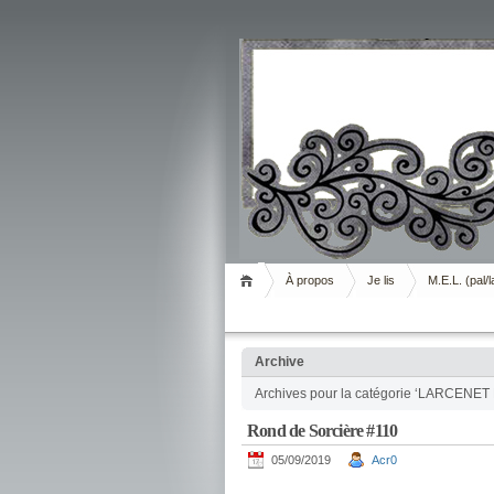
Livrement
À propos
Je lis
M.E.L. (pal/l
Archive
Archives pour la catégorie ‘LARCENET
Rond de Sorcière #110
05/09/2019
Acr0
.