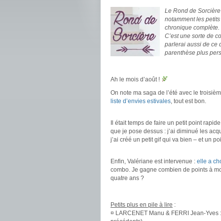
Le Rond de Sorcière m
notamment les petits
chronique complète.
C’est une sorte de c
parlerai aussi de ce
parenthèse plus pers
.
Ah le mois d’août !
On note ma saga de l’été avec le troisi
liste d’envies estivales
, tout est bon.
.
Il était temps de faire un petit point rapid
que je pose dessus : j’ai diminué les acq
j’ai créé un petit gif qui va bien – et un p
.
Enfin, Valériane est intervenue :
elle a ch
combo. Je gagne combien de points à m
quatre ans ?
.
Petits plus en pile à lire
:
¤ LARCENET Manu & FERRI Jean-Yves : Le