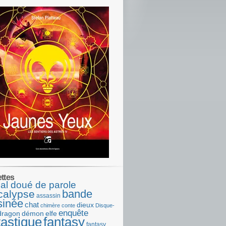
ettes
al doué de parole
bande
calypse
assassin
sinée
chat
dieux
chimère
conte
Disque-
enquête
dragon
démon
elfe
tastique
fantasy
fantasy