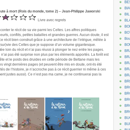
BE
BI
ute à mort (Rois du monde, tome 2) – Jean-Philippe Jaworski
BI
Livre avec regrets
BL
BO
onter le récit de sa vie parmi les Celtes. Les affres politiques
BO
urts, conflits, petites batailles et grandes guerres. Aucun doute, il est
Bou
e récit bien construit grâce à une architecture de l’intrigue, mêlée à
 (sur)vie des Celtes que je suppose d’un volume gigantesque.
BO
ée loin du récit et n’ai pas réussi à plonger le nez entre les pages.
BR
e n’ai pas été surprise non plus par les éléments apportés. La forêt est
BR
te et le poids des druides en cette période de Beltane mais les
BR
s vingt dernières pages (et peuvent être mis en doute, ont-ils été
BR
tés de l’histoire, je n’accroche pas à ce récit guerrier ni même à ces
ent justes aussi). Ce n’est pas ma came, je ne continuerai pas la
BR
BR
BR
BR
BR
BR
BR
BU
BU