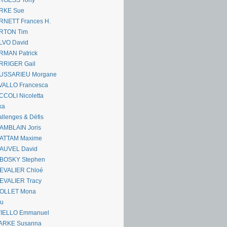
RGESS Tony
RKE Sue
RNETT Frances H.
RTON Tim
LVO David
RMAN Patrick
RRIGER Gail
USSARIEU Morgane
VALLO Francesca
COLI Nicoletta
ka
llenges & Défis
AMBLAIN Joris
ATTAM Maxime
AUVEL David
BOSKY Stephen
EVALIER Chloé
EVALIER Tracy
OLLET Mona
ou
VIELLO Emmanuel
ARKE Susanna