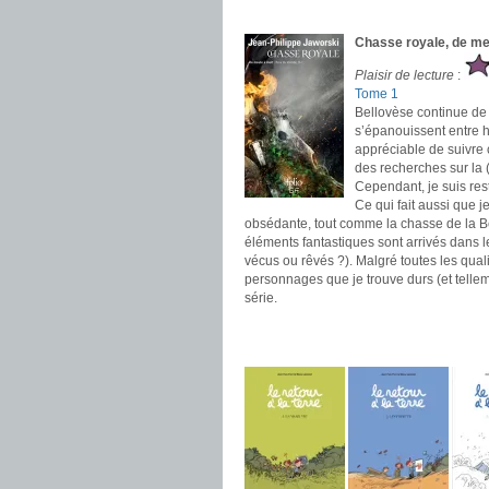
.
Chasse royale, de me
Plaisir de lecture
:
Tome 1
Bellovèse continue de c
s’épanouissent entre he
appréciable de suivre c
des recherches sur la
Cependant, je suis rest
Ce qui fait aussi que j
obsédante, tout comme la chasse de la Bê
éléments fantastiques sont arrivés dans le
vécus ou rêvés ?). Malgré toutes les quali
personnages que je trouve durs (et tellem
série.
.
.