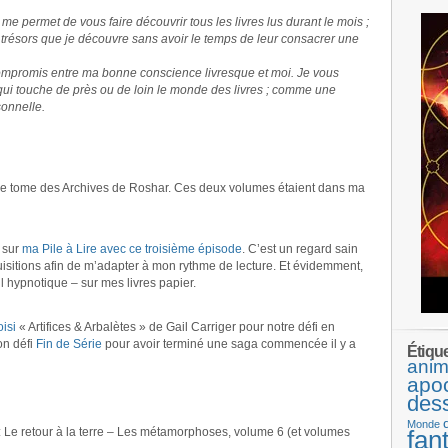
e permet de vous faire découvrir tous les livres lus durant le mois ;
 trésors que je découvre sans avoir le temps de leur consacrer une
ompromis entre ma bonne conscience livresque et moi. Je vous
 qui touche de près ou de loin le monde des livres ; comme une
onnelle.
ème tome des Archives de Roshar. Ces deux volumes étaient dans ma
e sur
ma Pile à Lire avec ce troisième épisode
. C’est un regard sain
uisitions afin de m’adapter à mon rythme de lecture. Et évidemment,
oil hypnotique – sur mes livres papier.
oisi
« Artifices & Arbalètes » de Gail Carriger pour notre défi en
on défi
Fin de Série
pour avoir terminé une saga commencée il y a
Étiqu
anim
apo
des
Monde
 retour à la terre – Les métamorphoses, volume 6 (et volumes
fan