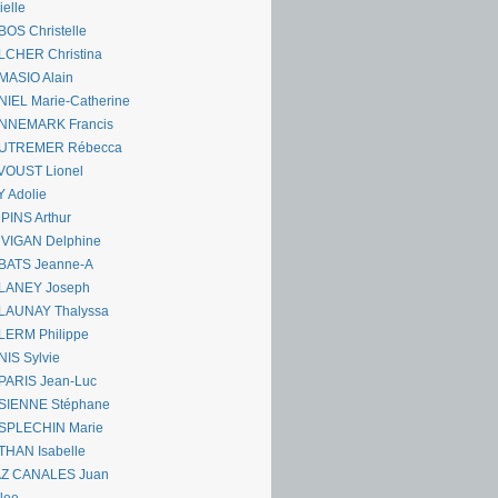
ielle
OS Christelle
LCHER Christina
MASIO Alain
IEL Marie-Catherine
NNEMARK Francis
UTREMER Rébecca
VOUST Lionel
 Adolie
PINS Arthur
 VIGAN Delphine
BATS Jeanne-A
LANEY Joseph
LAUNAY Thalyssa
LERM Philippe
IS Sylvie
PARIS Jean-Luc
SIENNE Stéphane
SPLECHIN Marie
THAN Isabelle
AZ CANALES Juan