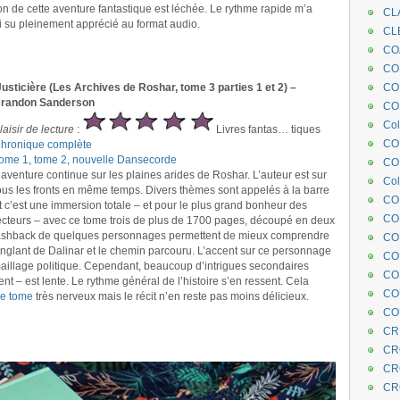
tion de cette aventure fantastique est léchée. Le rythme rapide m’a
CL
ai su pleinement apprécié au format audio.
CL
CO
COE
Justicière (Les Archives de Roshar, tome 3 parties 1 et 2) –
CO
randon Sanderson
COL
Col
laisir de lecture
:
Livres fantas… tiques
CO
hronique complète
ome 1
,
tome 2
,
nouvelle Dansecorde
CO
’aventure continue sur les plaines arides de Roshar. L’auteur est sur
Col
ous les fronts en même temps. Divers thèmes sont appelés à la barre
CO
t c’est une immersion totale – et pour le plus grand bonheur des
CO
ecteurs – avec ce tome trois de plus de 1700 pages, découpé en deux
 flashback de quelques personnages permettent de mieux comprendre
CO
nglant de Dalinar et le chemin parcouru. L’accent sur ce personnage
CO
illage politique. Cependant, beaucoup d’intrigues secondaires
CO
sent – est lente. Le rythme général de l’histoire s’en ressent. Cela
CO
e tome
très nerveux mais le récit n’en reste pas moins délicieux.
CO
CR
CR
CR
CR