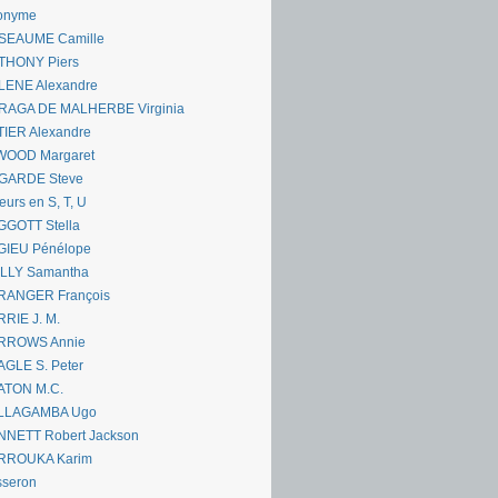
onyme
SEAUME Camille
THONY Piers
LENE Alexandre
RAGA DE MALHERBE Virginia
IER Alexandre
WOOD Margaret
GARDE Steve
eurs en S, T, U
GGOTT Stella
GIEU Pénélope
ILLY Samantha
RANGER François
RIE J. M.
RROWS Annie
GLE S. Peter
ATON M.C.
LLAGAMBA Ugo
NNETT Robert Jackson
RROUKA Karim
sseron