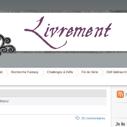
al)
Recherche Fantasy
Challenges & Défis
Fin de Série
Défi Valériacr0
 Manu’
25 commentaires
Je lis