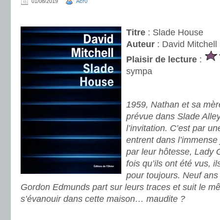
01/08/2019
Acr0
.
Titre
: Slade House
Auteur
: David Mitchell
Plaisir de lecture
:
sympa
.
1959, Nathan et sa mère
prévue dans Slade Alley
l’invitation. C’est par un
entrent dans l’immense j
par leur hôtesse, Lady G
fois qu’ils ont été vus, 
pour toujours. Neuf ans 
Gordon Edmunds part sur leurs traces et suit le 
s’évanouir dans cette maison… maudite ?
.