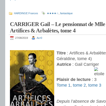
.
HARDINGE Frances
★★★★☆
,
fantastique
CARRIGER Gail – Le pensionnat de Mlle 
Artifices & Arbalètes, tome 4
27/08/2019
Acr0
.
Titre
: Artifices & Arbalèt
Géraldine, tome 4)
Autrice
: Gail Carriger
Plaisir de lecture
:
Tome 1
,
tome 2
,
tome 3
.
Depuis l’absence de Savo