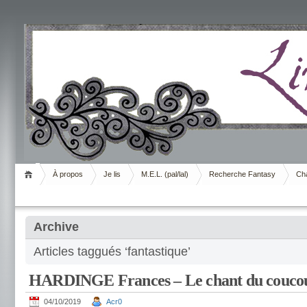
Livrement
À propos
Je lis
M.E.L. (pal/lal)
Recherche Fantasy
Cha
Archive
Articles taggués ‘fantastique’
HARDINGE Frances – Le chant du couco
04/10/2019
Acr0