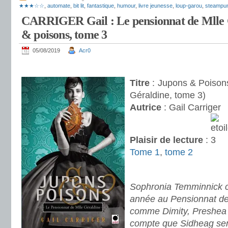
★★★☆☆
,
automate
,
bit lit
,
fantastique
,
humour
,
livre jeunesse
,
loup-garou
,
steampu
CARRIGER Gail : Le pensionnat de Mlle 
& poisons, tome 3
05/08/2019
Acr0
.
Titre
: Jupons & Poisons
Géraldine, tome 3)
Autrice
: Gail Carriger
Plaisir de lecture
:
Tome 1
,
tome 2
.
.
Sophronia Temminnick 
année au Pensionnat de 
comme Dimity, Preshea e
compte que Sidheag sem