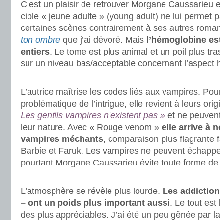
C’est un plaisir de retrouver Morgane Caussarieu 
cible « jeune adulte » (young adult) ne lui permet p
certaines scènes contrairement à ses autres rom
ton ombre
que j’ai dévoré. Mais
l’hémoglobine est
entiers
. Le tome est plus animal et un poil plus tr
sur un niveau bas/acceptable concernant l’aspect h
.
L’autrice maîtrise les codes liés aux vampires. Pou
problématique de l’intrigue, elle revient à leurs orig
Les gentils vampires n’existent pas »
et ne peuven
leur nature. Avec « Rouge venom »
elle arrive à 
vampires méchants
, comparaison plus flagrante f
Barbie et Faruk. Les vampires ne peuvent échapper
pourtant Morgane Caussarieu évite toute forme d
.
L’atmosphère se révèle plus lourde.
Les addiction
– ont un poids plus important aussi
. Le tout es
des plus appréciables. J’ai été un peu gênée par la