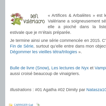
.
.
« Artifices & Arbalètes » est l
Valériane a soigneusement sél
elle a pioché dans la list
estivale que je m’étais préparée.
Je termine ainsi une série commencée en 2015. C’e
Fin de Série
, surtout qu’elle entre dans mon obje
Dégommer les vieilles tétra/trilogies
».
.
Bulle de livre (Snow)
,
Les lectures de Nyx
et
Vampi
aussi croisé beaucoup de vinaigriers.
.
Illustrations
: #01 Agatha #02 Dimity par
Natasza1
.
CARRIGER Gail