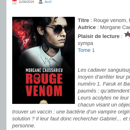
11/06/2019
Acr0
.
Titre
: Rouge venom, 
Autrice
: Morgane Ca
Plai
sir de lecture
:
sympa
Tome 1
.
Les cadaver sanguisug
moyen d’arrêter leur 
numéro 1. Faruk et Ba
paumés : qu’attendent-i
Leurs acolytes ne leur 
chacun visant un objecti
trouver un vaccin : une bactérie d’un vampire origin
solution ? Il leur faut donc rechercher Gabriel… et
personne.