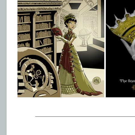
.
———————————————————
.