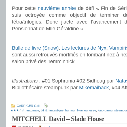
.
Pour cette
neuvième année
de défi « Fin de Séri
suis octroyée comme objectif de terminer de
tétra/trilogies. Donc j’acte avec l’avancement
Pensionnat de Mlle Géraldine ».
.
Bulle de livre (Snow)
,
Les lectures de Nyx
,
Vampiri
sont aussi retrouvés mortifiés en tombant nez à n
salon privé des Temminnick.
.
Illustrations
: #01 Sophronia #02 Sidheag par
Nata
Bibliothécaire steampunk par
Mikemaihack
, #04 Af
.
CARRIGER Gail
★★★☆☆
,
automate
,
bit lit
,
fantastique
,
humour
,
livre jeunesse
,
loup-garou
,
steampu
MITCHELL David – Slade House