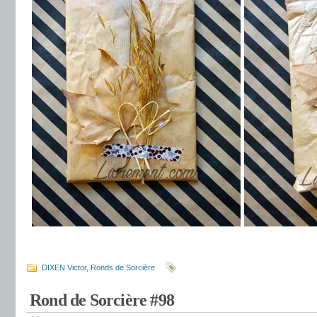
.
DIXEN Victor
,
Ronds de Sorcière
Rond de Sorcière #98