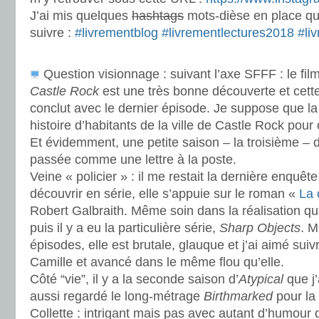
J’ai mis quelques
hashtags
mots-dièse en place qu
suivre :
#livrementblog
#livrementlectures2018
#li
.
Question visionnage : suivant l’axe SFFF : le fil
Castle Rock
est une très bonne découverte et cett
conclut avec le dernier épisode. Je suppose que la 
histoire d’habitants de la ville de Castle Rock pour
Et évidemment, une petite saison – la troisième –
passée comme une lettre à la poste.
Veine « policier » : il me restait la dernière enquêt
découvrir en série, elle s’appuie sur le roman «
La 
Robert Galbraith. Même soin dans la réalisation qu
puis il y a eu la particulière série,
Sharp Objects
. M
épisodes, elle est brutale, glauque et j’ai aimé suiv
Camille et avancé dans le même flou qu’elle.
Côté “vie”, il y a la seconde saison d’
Atypical
que j’
aussi regardé le long-métrage
Birthmarked
pour la
Collette : intrigant mais pas avec autant d’humour q