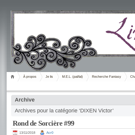
Livrement
À propos
Je lis
M.E.L. (pal/lal)
Recherche Fantasy
Cha
Archive
Archives pour la catégorie ‘DIXEN Victor’
Rond de Sorcière #99
13/11/2018
Acr0