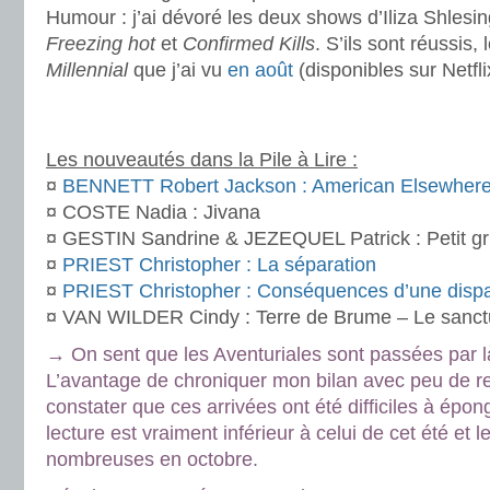
Humour : j’ai dévoré les deux shows d’Iliza Shlesi
Freezing hot
et
Confirmed Kills
. S’ils sont réussi
Millennial
que j’ai vu
en août
(disponibles sur Netfli
.
.
Les nouveautés dans la Pile à Lire :
¤
BENNETT Robert Jackson : American Elsewher
¤ COSTE Nadia : Jivana
¤ GESTIN Sandrine & JEZEQUEL Patrick : Petit gr
¤
PRIEST Christopher : La séparation
¤
PRIEST Christopher : Conséquences d’une dispa
¤ VAN WILDER Cindy : Terre de Brume – Le sanctu
→ On sent que les Aventuriales sont passées par l
L’avantage de chroniquer mon bilan avec peu de re
constater que ces arrivées ont été difficiles à épo
lecture est vraiment inférieur à celui de cet été et l
nombreuses en octobre.