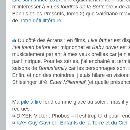
m’intéresser à «
Les foudres de la Sor’cière
» de J
Bannis et les Proscrits, tome 2) que Valériane m’av
de
notre défi littéraire
.
.
Du côté des écrans : en films,
Like father
est dis
I’ve loved before
est mignonnet et
Baby driver
est 
musicalement parlant à mes yeux oreilles car je n’
par l’intrigue. Pour les séries, j’ai enchainé et ter
saisons de
Bonusfamily
car les personnages sont t
Enfin, et non des moindres, j’étais hilare en visionn
Shlesinger titré ‘
Elder Millennial
’ (et quelle présenc
.
Ma
pile à lire
fond comme glace au soleil, mais il y 
recrues
:
¤ DIXEN Victor : Phobos – Il est trop tard pour ren
¤
KAY Guy Gavriel : Enfants de la Terre et du Ciel