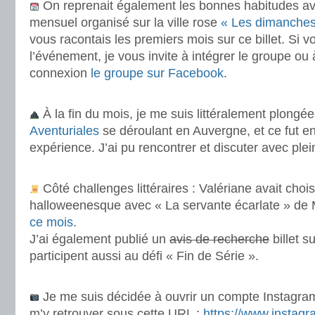
On reprenait également les bonnes habitudes av
mensuel organisé sur la ville rose
« Les dimanches 
vous racontais les premiers mois sur ce billet. Si v
l’événement, je vous invite à intégrer le groupe ou
connexion
le groupe sur Facebook
.
.
À la fin du mois, je me suis littéralement plongé
Aventuriales
se déroulant en Auvergne, et ce fut e
expérience. J’ai pu rencontrer et discuter avec ple
.
Côté challenges littéraires : Valériane avait chois
halloweenesque avec « La servante écarlate » de
ce mois
.
J’ai également publié un
avis de recherche
billet s
participent aussi au défi « Fin de Série ».
.
Je me suis décidée à ouvrir un compte Instagra
m’y retrouver sous cette URL :
https://www.instagr