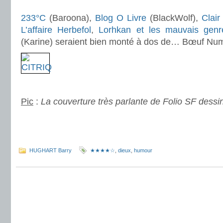
.
233°C
(Baroona),
Blog O Livre
(BlackWolf),
Clair
L’affaire Herbefol
,
Lorhkan et les mauvais genr
(Karine) seraient bien monté à dos de… Bœuf Num
.
Pic
:
La couverture très parlante de Folio SF dess
.
.
HUGHART Barry
★★★★☆
,
dieux
,
humour