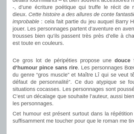
détails fourmillants – et bien souvent accessoires
-, d’une écriture poétique qui truffe le récit d
dieux.
Cette histoire a des allures de conte fantas
improbable
: cela fait partie du jeu auquel Barry
jouer. Les personnages partent d’aventure en avent
trousses bien qu’ils passent très près d’elle à ch
est toute en couleurs.
.
Ce gros lot de péripéties propose une
douce f
d’humour pince sans rire
. Les personnages Bœu
du genre “gros muscle” et Maître Lî qui se veut t
défaut de personnalité”. Ce duo atypique se f
situations cocasses. Les personnages sont poussés
C’est un décalage que souhaite l’auteur, aussi bien
les personnages.
Cet humour est présent surtout dans la répétition 
suffisamment me toucher pour que le roman me tire
.