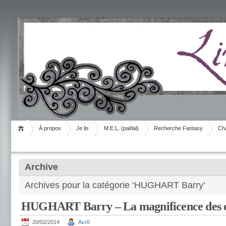
Livrement
À propos
Je lis
M.E.L. (pal/lal)
Recherche Fantasy
Cha
Archive
Archives pour la catégorie ‘HUGHART Barry’
HUGHART Barry – La magnificence des o
20/02/2014
Acr0