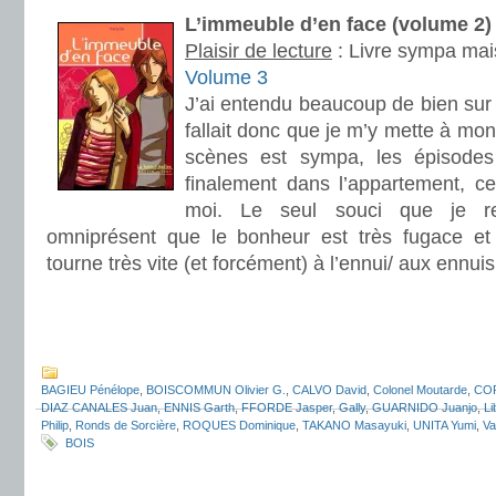
L’immeuble d’en face (volume 2)
Plaisir de lecture
:
Livre sympa ma
Volume 3
J’ai entendu beaucoup de bien sur 
fallait donc que je m’y mette à mo
scènes est sympa, les épisodes 
finalement dans l’appartement, ce
moi. Le seul souci que je re
omniprésent que le bonheur est très fugace et 
tourne très vite (et forcément) à l’ennui/ aux ennu
.
.
BAGIEU Pénélope
,
BOISCOMMUN Olivier G.
,
CALVO David
,
Colonel Moutarde
,
COR
DIAZ CANALES Juan
,
ENNIS Garth
,
FFORDE Jasper
,
Gally
,
GUARNIDO Juanjo
,
Li
Philip
,
Ronds de Sorcière
,
ROQUES Dominique
,
TAKANO Masayuki
,
UNITA Yumi
,
Va
BOIS