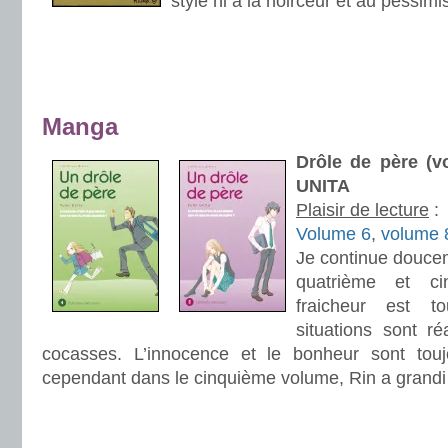
style ni à la noirceur et au pessim
.
.
Manga
Drôle de père (v
UNITA
Plaisir de lecture
:
Volume 6
,
volume 
Je continue doucem
quatrième et c
fraicheur est t
situations sont ré
cocasses. L’innocence et le bonheur sont touj
cependant dans le cinquième volume, Rin a grandi 
.
.