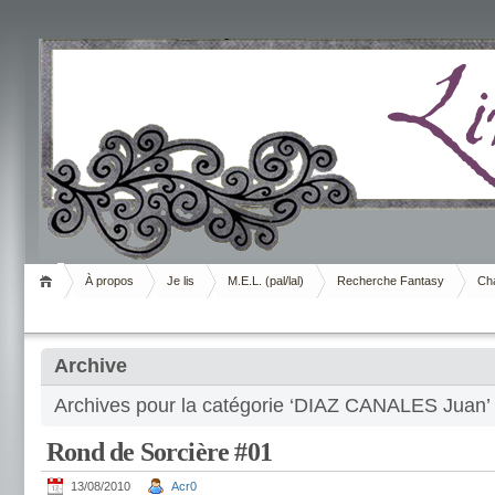
Livrement
À propos
Je lis
M.E.L. (pal/lal)
Recherche Fantasy
Cha
Archive
Archives pour la catégorie ‘DIAZ CANALES Juan’
Rond de Sorcière #01
13/08/2010
Acr0