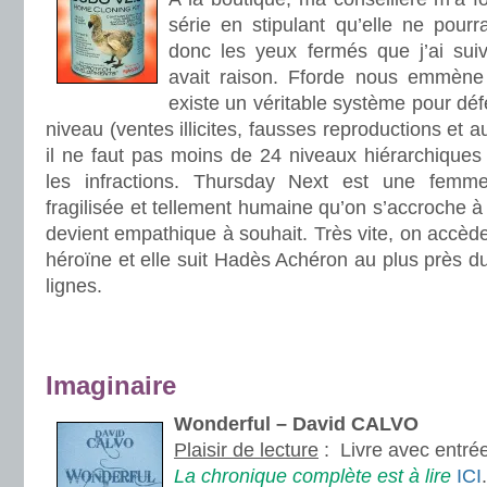
série en stipulant qu’elle ne pourr
donc les yeux fermés que j’ai suiv
avait raison. Fforde nous emmèn
existe un véritable système pour défe
niveau (ventes illicites, fausses reproductions et aut
il ne faut pas moins de 24 niveaux hiérarchiques 
les infractions. Thursday Next est une femm
fragilisée et tellement humaine qu’on s’accroche à
devient empathique à souhait. Très vite, on accèd
héroïne et elle suit Hadès Achéron au plus près du
lignes.
.
.
Imaginaire
Wonderful – David CALVO
Plaisir de lecture
:
Livre avec entré
La chronique complète est à lire
ICI
.