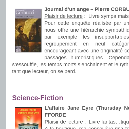
Journal d’un ange
– Pierre CORB
Plaisir de lecture
:
Livre sympa mai
Pour cette enquête réalisée par un
nous offre une hiérarchie sympathi
par exemple les insupportable
regroupement en neuf catégor
encourageant avec une originalité ce
passages humoristiques. Cependant
s’essouffle, les temps morts s’enchainent et le ryt
tant que lecteur, on se perd.
.
.
Science-Fiction
L’affaire Jane Eyre (Thursday N
FFORDE
Plaisir de lecture
:
Livre fantas…tiq
A la boutique, ma conseillère m’a f