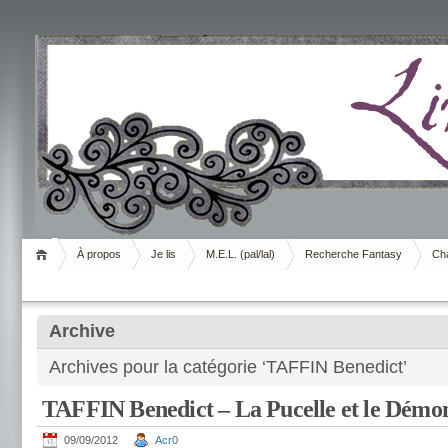
Livrement
À propos
Je lis
M.E.L. (pal/lal)
Recherche Fantasy
Cha
Archive
Archives pour la catégorie ‘TAFFIN Benedict’
TAFFIN Benedict – La Pucelle et le Démo
09/09/2012
Acr0