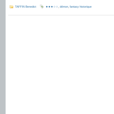
TAFFIN Benedict
★★★☆☆
,
démon
,
fantasy historique