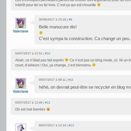
Les chroniques permettent parfois de trouver des arguments pour ou con
intérêt pour tel ou tel livre. C’est ça qui est chouette
30/06/2017 à 15:18 |
#9
Belle manucure dis!
Valeriane
C’est sympa la construction. Ca change un peu.
04/07/2017 à 21:51 |
#10
Ahah, ce n’était pas fait exprès
Ce n’est pas un blog mode, ici. Ni un blo
court, d’ailleurs ! Oui, ça change, c’est bienvenu
05/07/2017 à 09:11 |
#11
héhé, on devrait peut-être se recycler en blog 
Valeriane
05/07/2017 à 12:48 |
#12
On est mal barrées
05/07/2017 à 12:14 |
#13