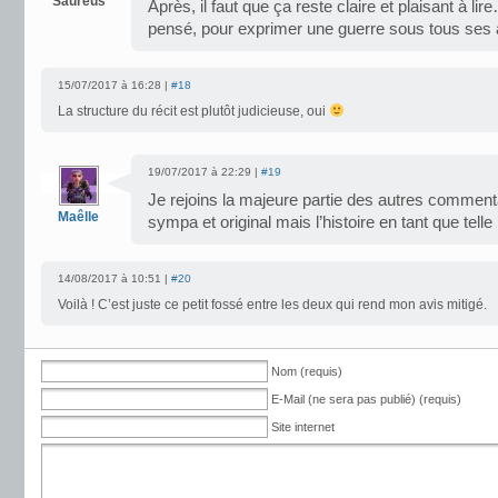
Saureus
Après, il faut que ça reste claire et plaisant à li
pensé, pour exprimer une guerre sous tous ses 
15/07/2017 à 16:28 |
#18
La structure du récit est plutôt judicieuse, oui
19/07/2017 à 22:29 |
#19
Je rejoins la majeure partie des autres commentai
Maêlle
sympa et original mais l’histoire en tant que t
14/08/2017 à 10:51 |
#20
Voilà ! C’est juste ce petit fossé entre les deux qui rend mon avis mitigé.
Nom (requis)
E-Mail (ne sera pas publié) (requis)
Site internet