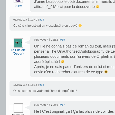
J’aime beaucoup le côté documents immersifs à l’
Lupa
attirant ^_^ Merci pour la découverte
05/07/2017 à 12:49 |
#14
Ce côté « investigation » est plutôt bien trouvé
05/07/2017 à 22:52 |
#15
Oh ! je ne connais pas ce roman du tout, mais j’a
La Luciole
penser à The Unauthorized Autobiography de Le
(Deedr)
plusieurs documents sur l’univers de Orphelins B
adoré épluché !
Après, je ne sais pas si l’univers de celui-ci me
envie d’en rechercher d’autres de ce type
15/07/2017 à 16:16 |
#16
On se sent alors vraiment l’âme d’enquêtrice !
08/07/2017 à 20:46 |
#17
Hé ! C’est original, ça ! Ça fait plaisir de voir de