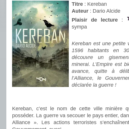
Titre
: Kereban
Auteur
: Dario Alcide
Plaisir de lecture
:
sympa
.
Kereban est une petite vi
1596 habitants en 3
découvre un gisement
minerai. L’Empire est b
avance, quitte à déli
l’Alliance, le Gouverne
déclarée la guerre !
.
.
Kereban, c’est le nom de cette ville minière 
posséder. La guerre va secouer le pays entier, dan
Alliance ». Les actions terroristes s’enchaînen