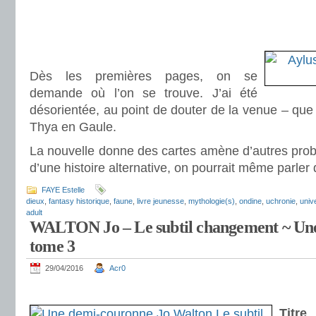
.
.
.
Dès les premières pages, on se
demande où l’on se trouve. J’ai été
désorientée, au point de douter de la venue – que 
Thya en Gaule.
La nouvelle donne des cartes amène d’autres problé
d’une histoire alternative, on pourrait même parler
FAYE Estelle
dieux
,
fantasy historique
,
faune
,
livre jeunesse
,
mythologie(s)
,
ondine
,
uchronie
,
univ
adult
WALTON Jo – Le subtil changement ~ Un
tome 3
29/04/2016
Acr0
.
Titre
: