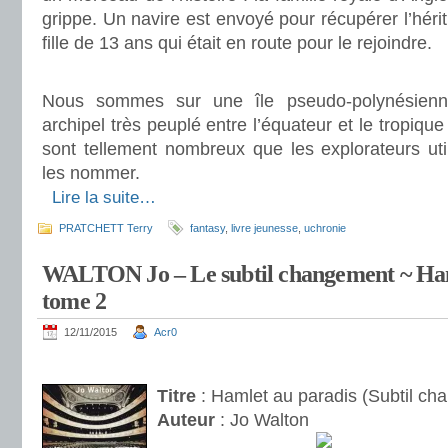
grippe. Un navire est envoyé pour récupérer l’héri
fille de 13 ans qui était en route pour le rejoindre.
.
Nous sommes sur une île pseudo-polynésienn
archipel très peuplé entre l’équateur et le tropique
sont tellement nombreux que les explorateurs util
les nommer.
.
Lire la suite…
PRATCHETT Terry
fantasy
,
livre jeunesse
,
uchronie
WALTON Jo – Le subtil changement ~ Ham
tome 2
12/11/2015
Acr0
.
Titre
: Hamlet au paradis (Subtil ch
Auteur
: Jo Walton