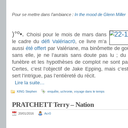
.
Pour se mettre dans l’ambiance :
In the mood de Glenn Miller
.
)°º•.
Choisi pour le mois de mars dans
le cadre du
défi Valériacr0
, ce livre m’a
aussi
été offert
par Valériane, ma binômette de goût.
sans elle, je ne l’aurais sans doute pas lu ; du
funèbre et les hypothèses de complot ne sont pa
Certes, c’est l’objectif de Jake Epping, mais c’es
sert l’intrigue, pas l’entièreté du récit.
.
Lire la suite…
KING Stephen
enquête
,
uchronie
,
voyage dans le temps
PRATCHETT Terry – Nation
20/01/2016
Acr0
.