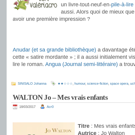
un livre-tout-neuf-en-
pile-à-lire
aussi. Alors quoi de mieux que 
avoir une première impression ?
.
Anudar (et sa grande bibliothèque)
a davantage été
cette « satire mordante » ; il a aussi initialement vi
lire le roman.
Angua (Journal semi-littéraire)
a trouv
.
SINISALO Johanna
★★☆☆☆
,
humour
,
science-fiction
,
space opera
,
uch
WALTON Jo – Mes vrais enfants
18/03/2017
Acr0
.
Titre
: Mes vrais enfant
Autrice
: Jo Walton