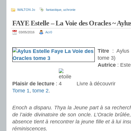
.
WALTON Jo
fantastique
,
uchronie
FAYE Estelle – La Voie des Oracles ~ Aylu
03/05/2016
Acr0
.
Titre
: Aylus 
tome 3)
Autrice
: Este
Plaisir de lecture
:
Livre à découvrir
Tome 1
,
tome 2
.
.
Enoch a disparu. Thya la Jeune part à sa recherch
de l’aide divinatoire de son oncle. L’Oracle brûlée
absence tient à rencontrer la jeune fille et à lui ins
réminiscences.