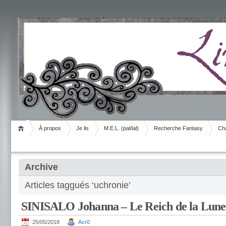
Livrement
À propos
Je lis
M.E.L. (pal/lal)
Recherche Fantasy
Cha
Archive
Articles taggués ‘uchronie’
SINISALO Johanna – Le Reich de la Lune
25/05/2018
Acr0