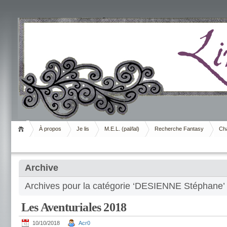
Livrement
À propos
Je lis
M.E.L. (pal/lal)
Recherche Fantasy
Cha
Archive
Archives pour la catégorie ‘DESIENNE Stéphane’
Les Aventuriales 2018
10/10/2018
Acr0