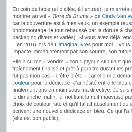
En coin de table (et d’allée, à l’entrée), je m’arrêta
montrer au vol «
Terre de Brume
» de
Cindy Van W
car la couverture est à mes yeux, un exemple réussi 
photomontage, le tout rehaussé par la dorure à c
packaging divers et variés). Si vous avez déjà ren
– en 2016 lors de
L’imagina’livres
pour moi – vous 
impacte immédiatement par son sourire, son tutoiem
Elle a su me « vendre » son diptyque stipulant que
fraîchement finalisé et prêt à paraitre durant les p
fut pas mon cas – d’être prête – car elle m’a dem
couleur
pour la dédicace. J’ai hésité entre le bleu et
finalement pris en main sous ma directive. Je sui
le dimanche matin, lui notifiant la nuit mauvaise p
choix de couleur raté et qu’il fallait absolument q
écrivant une nouvelle dédicace en bleu. Ce qui l’a f
(elle est bon public).
.