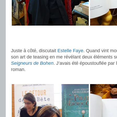
.
.
Juste à côté, discutait
Estelle Faye
. Quand vint mon
son art de teasing en me révélant deux éléments su
Seigneurs de Bohen
. J’avais été époustouflée par l
roman.
.