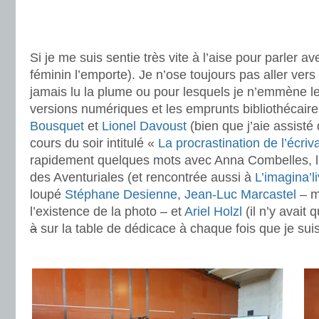
.
.
Si je me suis sentie très vite à l’aise pour parler ave
féminin l’emporte). Je n’ose toujours pas aller vers 
jamais lu la plume ou pour lesquels je n’emmène les
versions numériques et les emprunts bibliothécai
Bousquet
et
Lionel Davoust
(bien que j’aie assist
cours du soir intitulé «
La procrastination de l’écriv
rapidement quelques mots avec Anna Combelles, l
des Aventuriales (et rencontrée aussi à
L’imagina’l
loupé
Stéphane Desienne
,
Jean-Luc Marcastel
– m
l’existence de la photo – et
Ariel Holzl
(il n’y avait
à
sur la table de dédicace à chaque fois que je sui
.