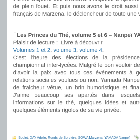
de plein fouet. Et puis nous avons le droit aussi
français de Marzena, le déclencheur de toute une v
.
Les Princes du Thé, volume 5 et 6 – Nanpeï
Plaisir de lecture
:
Livre à découvrir
Volumes 1 et 2
,
volume 3
,
volume 4
.
C’est l’heure des élections de la présidenc
championnat inter-lycées. Malgré le bon vouloir de T
d’avoir la paix avec tous ces événements à g
relations sociales voulues ou non. Yamada Nanpeï
de fraicheur vêtue, un brin humoristique et fin
J’aime beaucoup ses apartés dans lesquels
informations sur le thé, quelques idées et aut
quelques éléments rigolos de sa vie privée.
.
.
Boulet
,
DAY Adolie
,
Ronds de Sorcière
,
SOWA Marzena
,
YAMADA Nanpeï