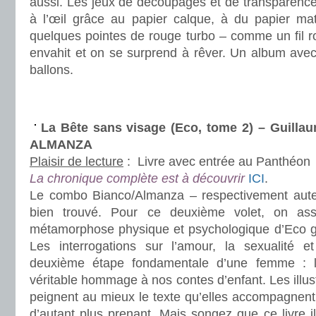
aussi. Les jeux de découpages et de transparence s
à l’œil grâce au papier calque, à du papier ma
quelques pointes de rouge turbo – comme un fil r
envahit et on se surprend à rêver. Un album avec d
ballons.
.
.
La Bête sans visage (Eco, tome 2) – Guill
ALMANZA
Plaisir de lecture
:
Livre avec entrée au Panthéon
La chronique complète est à découvrir
ICI
.
Le combo Bianco/Almanza – respectivement auteur 
bien trouvé. Pour ce deuxième volet, on ass
métamorphose physique et psychologique d’Eco g
Les interrogations sur l’amour, la sexualité e
deuxième étape fondamentale d’une femme : l
véritable hommage à nos contes d’enfant. Les illus
peignent au mieux le texte qu’elles accompagnent
d’autant plus prenant. Mais songez que ce livre i