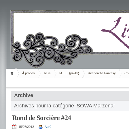
Livrement
À propos
Je lis
M.E.L. (pal/lal)
Recherche Fantasy
Cha
Archive
Archives pour la catégorie ‘SOWA Marzena’
Rond de Sorcière #24
15/07/2012
Acr0