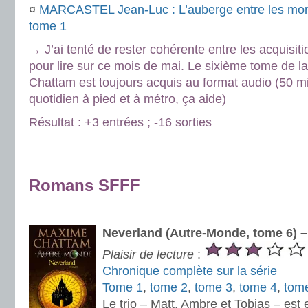
¤
MARCASTEL Jean-Luc : L’auberge entre les monde
tome 1
→ J’ai tenté de rester cohérente entre les acquisiti
pour lire sur ce mois de mai. Le sixième tome de l
Chattam est toujours acquis au format audio (50 m
quotidien à pied et à métro, ça aide)
Résultat : +3 entrées ; -16 sorties
.
.
Romans SFFF
.
Neverland (Autre-Monde, tome 6) 
Plaisir de lecture
:
Chronique complète sur la série
Tome 1
,
tome 2
,
tome 3
,
tome 4
,
tom
Le trio – Matt, Ambre et Tobias – est