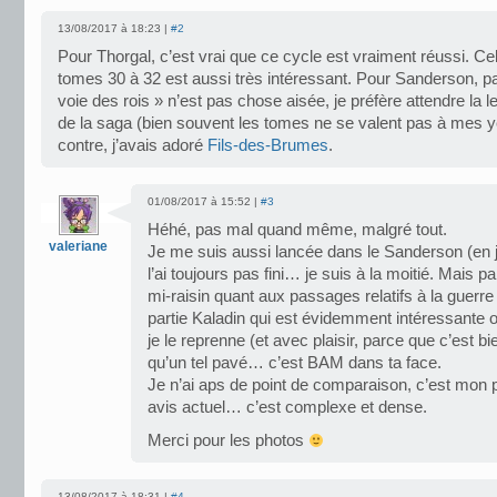
13/08/2017 à 18:23 |
#2
Pour Thorgal, c’est vrai que ce cycle est vraiment réussi. Ce
tomes 30 à 32 est aussi très intéressant. Pour Sanderson, pa
voie des rois » n’est pas chose aisée, je préfère attendre la 
de la saga (bien souvent les tomes ne se valent pas à mes y
contre, j’avais adoré
Fils-des-Brumes
.
01/08/2017 à 15:52 |
#3
Héhé, pas mal quand même, malgré tout.
valeriane
Je me suis aussi lancée dans le Sanderson (en ju
l’ai toujours pas fini… je suis à la moitié. Mais pa
mi-raisin quant aux passages relatifs à la guerre
partie Kaladin qui est évidemment intéressante oui
je le reprenne (et avec plaisir, parce que c’est bie
qu’un tel pavé… c’est BAM dans ta face.
Je n’ai aps de point de comparaison, c’est mo
avis actuel… c’est complexe et dense.
Merci pour les photos
13/08/2017 à 18:31 |
#4