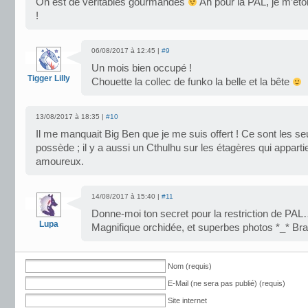
On est de véritables gourmandes
Ah pour la PAL, je m’é
!
06/08/2017 à 12:45 |
#9
Un mois bien occupé !
Tigger Lilly
Chouette la collec de funko la belle et la bête
13/08/2017 à 18:35 |
#10
Il me manquait Big Ben que je me suis offert ! Ce sont les se
possède ; il y a aussi un Cthulhu sur les étagères qui appart
amoureux.
14/08/2017 à 15:40 |
#11
Donne-moi ton secret pour la restriction de PAL…
Lupa
Magnifique orchidée, et superbes photos *_* Brav
Nom (requis)
E-Mail (ne sera pas publié) (requis)
Site internet