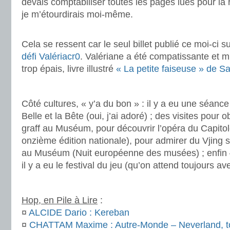
devais comptabiliser toutes les pages lues pour la 
je m’étourdirais moi-même.
.
Cela se ressent car le seul billet publié ce moi-ci 
défi Valériacr0
. Valériane a été compatissante et m’
trop épais, livre illustré
« La petite faiseuse » de S
.
Côté cultures, « y’a du bon » : il y a eu une séanc
Belle et la Bête (oui, j’ai adoré) ; des visites pou
graff au Muséum, pour découvrir l’opéra du Capitole
onzième édition nationale), pour admirer du Vjing 
au Muséum (Nuit européenne des musées) ; enfin 
il y a eu le festival du jeu (qu’on attend toujours a
.
Hop, en Pile à Lire
:
¤
ALCIDE Dario : Kereban
¤
CHATTAM Maxime : Autre-Monde – Neverland, 