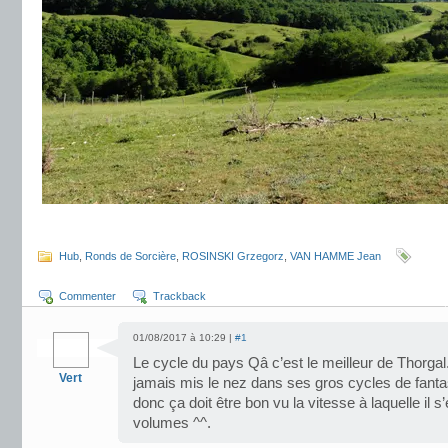
.
Hub
,
Ronds de Sorcière
,
ROSINSKI Grzegorz
,
VAN HAMME Jean
Commenter
Trackback
01/08/2017 à 10:29 |
#1
Le cycle du pays Qâ c’est le meilleur de Thorgal
Vert
jamais mis le nez dans ses gros cycles de fanta
donc ça doit être bon vu la vitesse à laquelle il s’
volumes ^^.