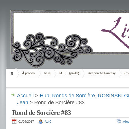
Livrement
À propos
Je lis
M.E.L. (pal/lal)
Recherche Fantasy
Cha
Accueil
>
Hub
,
Ronds de Sorcière
,
ROSINSKI Gr
Jean
> Rond de Sorcière #83
Rond de Sorcière #83
01/08/2017
Acr0
All