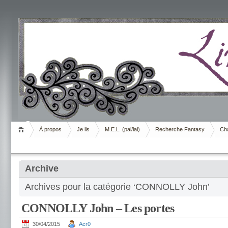
Livrement
À propos
Je lis
M.E.L. (pal/lal)
Recherche Fantasy
Cha
Archive
Archives pour la catégorie ‘CONNOLLY John’
CONNOLLY John – Les portes
30/04/2015
Acr0