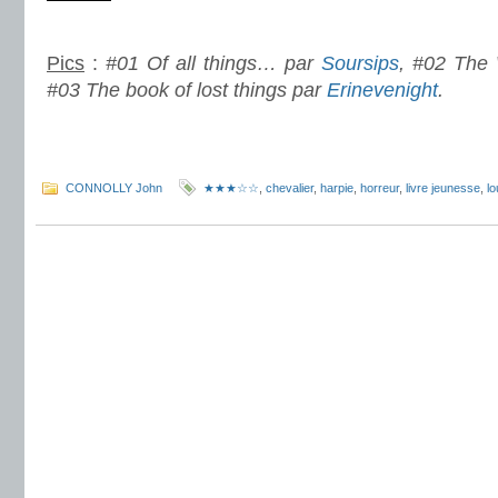
.
Pics
:
#01 Of all things… par
Soursips
, #02 Th
#03 The book of lost things par
Erinevenight
.
.
.
CONNOLLY John
★★★☆☆
,
chevalier
,
harpie
,
horreur
,
livre jeunesse
,
lo