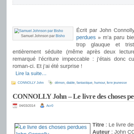
.
.
Écrit par John Connoll
Samuel Johnson par
Bisho
perdues
» m’a paru bie
trop glauque et tri
entièrement séduite (même après deux lecture
remarqué l’écriture impeccable : j’étais donc c
roman-ci. Et j’ai été surprise !
.
Lire la suite…
CONNOLLY John
démon
,
diable
,
fantastique
,
humour
,
livre jeunesse
CONNOLLY John – Le livre des choses pe
04/03/2014
Acr0
.
Titre
: Le livre d
Auteur
: John 