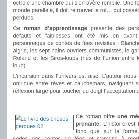
octroie une chambre qui s’en avère remplie. Une foi
monde parallèle, il doit retrouver le roi… qui possè
perdues.
Ce
roman d’apprentissage
présente des pers
défauts et faiblesses ont été mis en avant
personnages de contes de fées revisités : Blanche
aigrie, les sept nains ouvriers communistes, le gard
Roland et les Sires-loups (nés de l’union entre 
loup).
L’incursion dans l’univers est aisé. L’auteur nou
onirique entre rêves et cauchemars, naviguant s
réflexion large pour toucher du doigt l’acceptation 
.
.
Ce roman offre
une méca
prenante
. L’histoire es
fond que sur la forme.
codes des contes de fées et s’amuse à modif