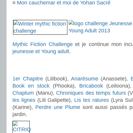
¤
Mon cauchemar et moi de Yohan Sacré
.
Mythic Fiction Challenge
et je continue mon inc
jeunesse et Young adult
.
.
.
1er Chapitre
(Lilibook),
Anarésume
(Anassete),
B
Book en stock
(Phooka),
Bricabook
(Leiloona)
Chaplum
(Manu),
Chroniques des temps futurs
(V
les lignes
(Lili Galipette),
Lis tes ratures
(Lyra Sul
(Karine),
Perdre une Plume
sont aussi passés p
jardin.