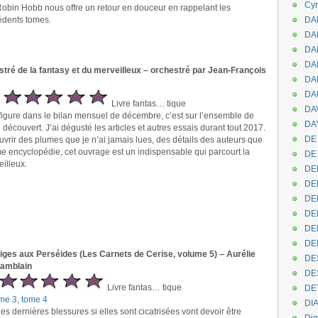
Cyr
 Robin Hobb nous offre un retour en douceur en rappelant les
dents tomes.
DAB
DA
DA
DAN
stré de la fantasy et du merveilleux – orchestré par Jean-François
DA
DA
:
Livre fantas… tique
DA
 figure dans le bilan mensuel de décembre, c’est sur l’ensemble de
DAY
i découvert. J’ai dégusté les articles et autres essais durant tout 2017.
DE 
ouvrir des plumes que je n’ai jamais lues, des détails des auteurs que
 encyclopédie, cet ouvrage est un indispensable qui parcourt la
DE
eilleux.
DE
DE
DE
DE
DEN
DE
ges aux Perséides (Les Carnets de Cerise, volume 5) – Aurélie
DE
hamblain
DE
Livre fantas… tique
DE
me 3
,
tome 4
DI
les dernières blessures si elles sont cicatrisées vont devoir être