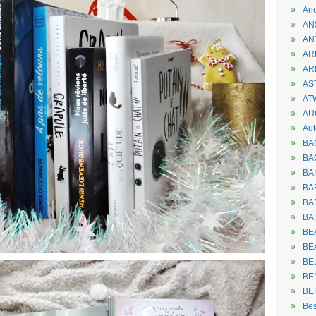
An
AN
AN
AR
AR
AST
AT
AU
Aut
BA
BA
BA
BA
BAR
BA
BEA
BE
BE
BE
BE
Be