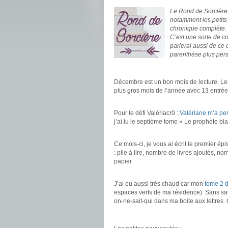
Le Rond de Sorcière m
notamment les petits
chronique complète.
C’est une sorte de c
parlerai aussi de ce
parenthèse plus pers
.
Décembre est un bon mois de lecture. Les
plus gros mois de l’année avec 13 entrées
.
Pour le défi Valériacr0 :
Valériane m’a pe
j’ai lu le septième tome « Le prophète bla
.
Ce mois-ci, je vous ai écrit le premier ép
: pile à lire, nombre de livres ajoutés, n
papier.
.
J’ai eu aussi très chaud car mon
tome 2 
espaces verts de ma résidence). Sans savoi
on-ne-sait-qui dans ma boite aux lettres. 
.