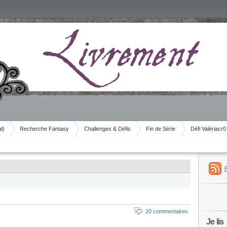
al)
Recherche Fantasy
Challenges & Défis
Fin de Série
Défi Valériacr0
20 commentaires
Je lis