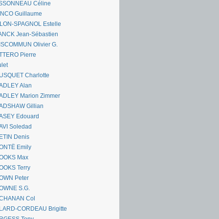
SSONNEAU Céline
ANCO Guillaume
LLON-SPAGNOL Estelle
ANCK Jean-Sébastien
ISCOMMUN Olivier G.
TTERO Pierre
let
USQUET Charlotte
ADLEY Alan
ADLEY Marion Zimmer
ADSHAW Gillian
ASEY Edouard
AVI Soledad
ETIN Denis
ONTË Emily
OOKS Max
OOKS Terry
OWN Peter
OWNE S.G.
CHANAN Col
LARD-CORDEAU Brigitte