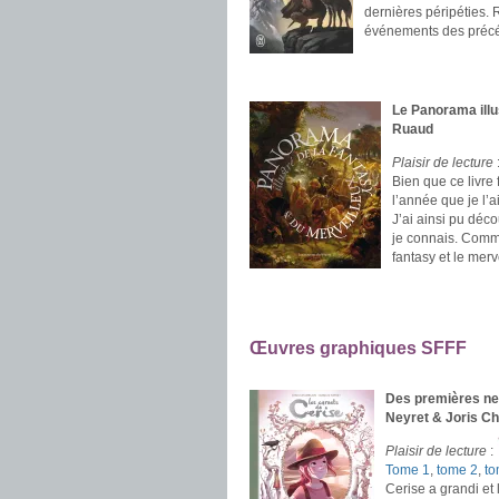
dernières péripéties.
événements des précé
.
.
Le Panorama illu
Ruaud
Plaisir de lecture
Bien que ce livre
l’année que je l’a
J’ai ainsi pu déc
je connais. Comme
fantasy et le merv
.
.
Œuvres
graphiques SFFF
.
Des premières nei
Neyret & Joris C
Plaisir de lecture
:
Tome 1
,
tome 2
,
to
Cerise a grandi et 