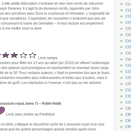
. Cette petite bifurcation n’entrave en rien mon envie de retourner
CL
eph Delaney. Il s’agit là de plusieurs récits, rapportés par John
CL
i des sorcières avec Dora la cracheuse et Grimalkin. L’originalité de
CO
nt que narratrices. Cependant, les nouvelles n’amènent que peu de
COE
e concernant la haine de Grimalkin – et leur lecture est amplement
e à me mettre sous la dent.
CO
COL
Col
CO
CO
Livre sympa
Col
velles pour fêter les 10 ans du label (en 2010) en offrant l’anthologie
CO
 des auteurs sont prestigieux et représentent un éventail assez large
CO
ité de la SF. Pour certains auteurs, c’était la première fois que je lisais
 certaines nouvelles plus intéressantes et fortes que d’autres, mais il
CO
stoire de goût. Les interludes à l’inverse, n’ont pas su me séduire.
CO
CO
CO
CO
’assassin royal, tome 7) – Robin Hobb
CR
Livre avec entrée au Panthéon
CR
CR
a série, j’attaque le deuxième cycle de L’assassin royal et je suis
CR
z ainsi que les autres personnages quinze années après leurs