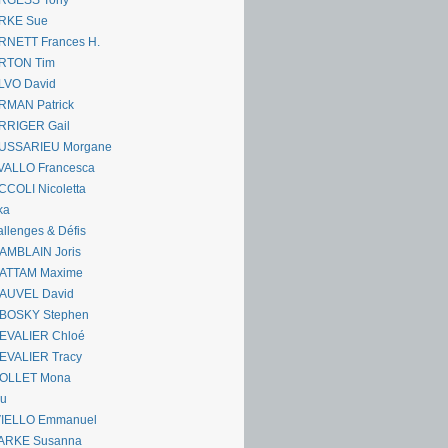
RGESS Tony
RKE Sue
RNETT Frances H.
RTON Tim
LVO David
RMAN Patrick
RRIGER Gail
USSARIEU Morgane
VALLO Francesca
COLI Nicoletta
ka
llenges & Défis
AMBLAIN Joris
ATTAM Maxime
AUVEL David
BOSKY Stephen
EVALIER Chloé
EVALIER Tracy
OLLET Mona
ou
VIELLO Emmanuel
ARKE Susanna