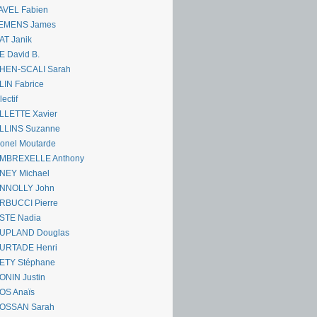
AVEL Fabien
EMENS James
AT Janik
 David B.
HEN-SCALI Sarah
IN Fabrice
lectif
LLETTE Xavier
LLINS Suzanne
onel Moutarde
MBREXELLE Anthony
NEY Michael
NNOLLY John
RBUCCI Pierre
STE Nadia
UPLAND Douglas
URTADE Henri
ETY Stéphane
ONIN Justin
OS Anaïs
OSSAN Sarah