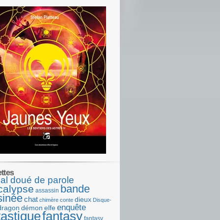
ettes
al doué de parole
bande
calypse
assassin
sinée
chat
dieux
chimère
conte
Disque-
enquête
dragon
démon
elfe
tastique
fantasy
fantasy