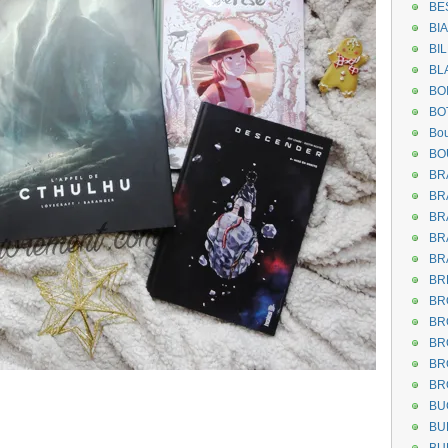
BE
BI
BI
BL
BO
BO
Bou
BO
BR
BR
BR
BR
BR
BR
BR
BR
BR
BR
BR
BU
BU