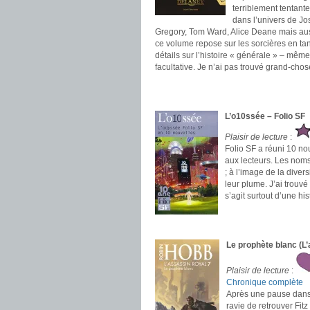
terriblement tentante
dans l’univers de Jos
Gregory, Tom Ward, Alice Deane mais auss
ce volume repose sur les sorcières en ta
détails sur l’histoire « générale » – mêm
facultative. Je n’ai pas trouvé grand-chos
.
.
L’o10ssée – Folio SF
Plaisir de lecture
:
Folio SF a réuni 10 nou
aux lecteurs. Les noms
; à l’image de la divers
leur plume. J’ai trouvé
s’agit surtout d’une hi
.
.
Le prophète blanc (L
Plaisir de lecture
:
Chronique complète
Après une pause dans l
ravie de retrouver Fit