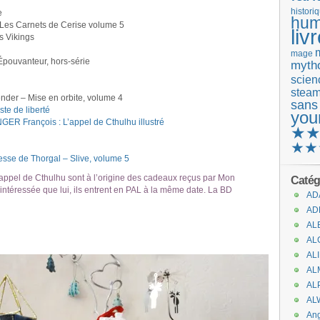
histori
e
hum
Les Carnets de Cerise volume 5
liv
es Vikings
mage
pouvanteur, hors-série
mytho
scienc
stea
der – Mise en orbite, volume 4
sans
e de liberté
you
 François : L’appel de Cthulhu illustré
★
★★
e de Thorgal – Slive, volume 5
ppel de Cthulhu sont à l’origine des cadeaux reçus par Mon
Catég
ntéressée que lui, ils entrent en PAL à la même date. La BD
AD
AD
AL
AL
AL
AL
AL
AL
An