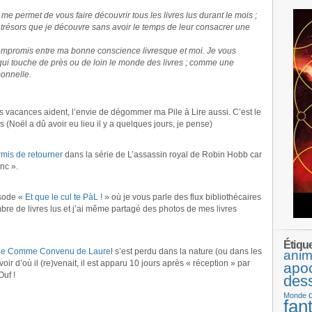
e permet de vous faire découvrir tous les livres lus durant le mois ;
 trésors que je découvre sans avoir le temps de leur consacrer une
ompromis entre ma bonne conscience livresque et moi. Je vous
 qui touche de près ou de loin le monde des livres ; comme une
onnelle.
 vacances aident, l’envie de dégommer ma Pile à Lire aussi. C’est le
 (Noël a dû avoir eu lieu il y a quelques jours, je pense)
rmis de retourner
dans la série de L’assassin royal de Robin Hobb car
nc ».
isode «
Et que le cul te PàL !
» où je vous parle des flux bibliothécaires
ombre de livres lus et j’ai même partagé des photos de mes livres
Étiqu
de Comme Convenu de Laure
l s’est perdu dans la nature (ou dans les
anim
r d’où il (re)venait, il est apparu 10 jours après « réception » par
apo
Ouf !
des
Monde
fan