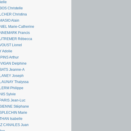
ielle
OS Christelle
LCHER Christina
MASIO Alain
IEL Marie-Catherine
NNEMARK Francis
UTREMER Rébecca
VOUST Lionel
 Adolie
PINS Arthur
 VIGAN Delphine
BATS Jeanne-A
LANEY Joseph
LAUNAY Thalyssa
LERM Philippe
IS Sylvie
PARIS Jean-Luc
SIENNE Stéphane
SPLECHIN Marie
THAN Isabelle
AZ CANALES Juan