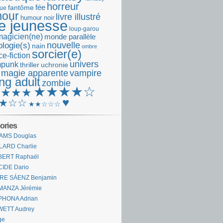
horreur
fantôme
fée
que
our
livre illustré
humour noir
re jeunesse
loup-garou
magicien(ne)
monde parallèle
nouvelle
logie(s)
nain
ombre
sorcier(e)
e-fiction
univers
mpunk
thriller
uchronie
 magie apparente
vampire
ng adult
zombie
★★★★☆
★★★★
♥
★☆☆
★★☆☆☆
ories
AMS Douglas
LARD Charlie
BERT Raphaël
CIDE Dario
IRE SÁENZ Benjamin
MANZA Jérémie
PHONA Adrian
WETT Audrey
ge