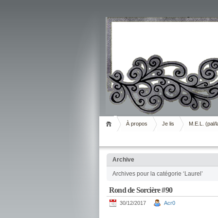
Livrement
À propos
Je lis
M.E.L. (pal/l
Archive
Archives pour la catégorie ‘Laurel’
Rond de Sorcière #90
30/12/2017
Acr0
.