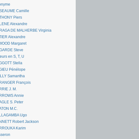
onyme
SEAUME Camille
THONY Piers
LENE Alexandre
RAGA DE MALHERBE Virginia
IER Alexandre
WOOD Margaret
GARDE Steve
eurs en S, T, U
GGOTT Stella
GIEU Pénélope
ILLY Samantha
RANGER François
RIE J. M.
RROWS Annie
GLE S. Peter
ATON M.C.
LLAGAMBA Ugo
NNETT Robert Jackson
RROUKA Karim
sseron