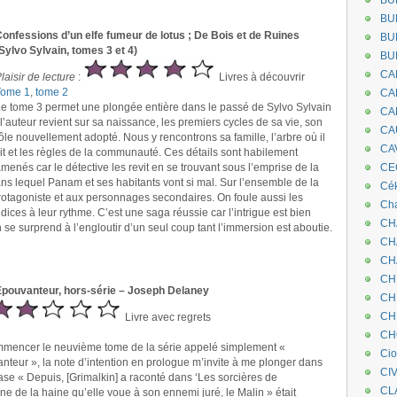
BU
BU
onfessions d’un elfe fumeur de lotus ; De Bois et de Ruines
BU
Sylvo Sylvain, tomes 3 et 4)
BU
CA
laisir de lecture
:
Livres à découvrir
Tome 1
,
tome 2
CA
e tome 3 permet une plongée entière dans le passé de Sylvo Sylvain
CA
 l’auteur revient sur sa naissance, les premiers cycles de sa vie, son
CA
ôle nouvellement adopté. Nous y rencontrons sa famille, l’arbre où il
CA
it et les règles de la communauté. Ces détails sont habilement
menés car le détective les revit en se trouvant sous l’emprise de la
CEC
ans lequel Panam et ses habitants vont si mal. Sur l’ensemble de la
Cé
u protagoniste et aux personnages secondaires. On foule aussi les
Cha
dices à leur rythme. C’est une saga réussie car l’intrigue est bien
CH
n se surprend à l’engloutir d’un seul coup tant l’immersion est aboutie.
CH
CH
CH
’Épouvanteur, hors-série – Joseph Delaney
CH
CH
Livre avec regrets
CH
commencer le neuvième tome de la série appelé simplement «
Ci
anteur », la note d’intention en prologue m’invite à me plonger dans
CI
rase « Depuis, [Grimalkin] a raconté dans ‘Les sorcières de
CL
ine de la haine qu’elle voue à son ennemi juré, le Malin » était