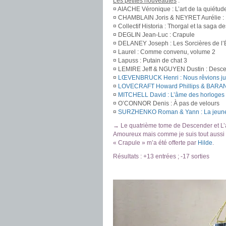
Les petites nouveautés
:
¤ AIACHE Véronique : L’art de la quiétud
¤ CHAMBLAIN Joris & NEYRET Aurélie : 
¤ Collectif Historia : Thorgal et la saga d
¤ DEGLIN Jean-Luc : Crapule
¤ DELANEY Joseph : Les Sorcières de l’É
¤ Laurel : Comme convenu, volume 2
¤ Lapuss : Putain de chat 3
¤ LEMIRE Jeff & NGUYEN Dustin : Descen
¤
LŒVENBRUCK Henri : Nous rêvions just
¤
LOVECRAFT Howard Phillips & BARANGER
¤
MITCHELL David : L’âme des horloges
¤ O’CONNOR Denis : À pas de velours
¤
SURZHENKO Roman & Yann : La jeuness
→ Le quatrième tome de Descender et L’a
Amoureux mais comme je suis tout aussi i
« Crapule » m’a été offerte par
Hilde
.
Résultats : +13 entrées ; -17 sorties
.