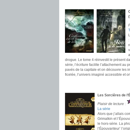
.
C
(
P
L
:
r
v
a
drogue. Le tome 4 réinvestit le présent d
série, l’écriture facilite l’attachement a
pavés de la capitale et on découvre les in
ficelée, l’univers imaginé accessible et o
.
.
Les Sorcières de l
Plaisir de lecture
:
La série
Alors que j’allais 
Grimalkin et l’Épouv
le hors-série. La ph
l’Épouvanteur’ l’orig