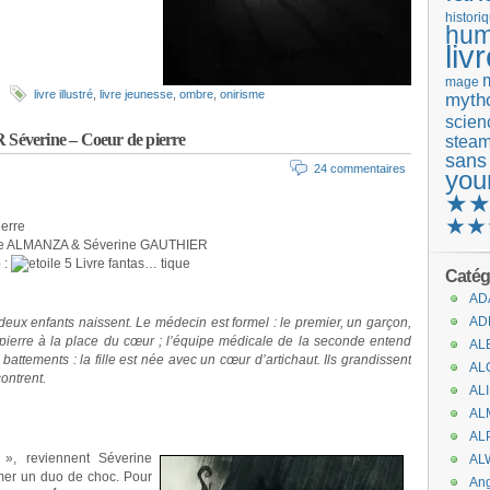
histori
hum
liv
mage
livre illustré
,
livre jeunesse
,
ombre
,
onirisme
mytho
scienc
erine – Coeur de pierre
stea
sans
24 commentaires
you
★
★★
erre
ie ALMANZA & Séverine GAUTHIER
e
:
Livre fantas… tique
Catég
AD
AD
 deux enfants naissent. Le médecin est formel : le premier, un garçon,
pierre à la place du cœur ; l’équipe médicale de la seconde entend
AL
 battements : la fille est née avec un cœur d’artichaut. Ils grandissent
AL
contrent.
AL
AL
AL
», reviennent Séverine
AL
mer un duo de choc. Pour
An