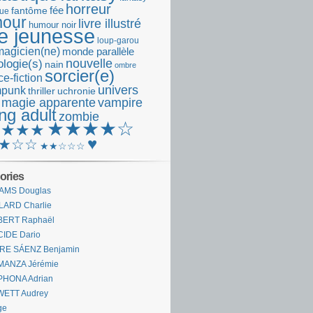
horreur
fantôme
fée
que
our
livre illustré
humour noir
re jeunesse
loup-garou
magicien(ne)
monde parallèle
nouvelle
logie(s)
nain
ombre
sorcier(e)
e-fiction
univers
mpunk
thriller
uchronie
 magie apparente
vampire
ng adult
zombie
★★★★☆
★★★★
♥
★☆☆
★★☆☆☆
ories
AMS Douglas
LARD Charlie
BERT Raphaël
CIDE Dario
IRE SÁENZ Benjamin
MANZA Jérémie
PHONA Adrian
WETT Audrey
ge