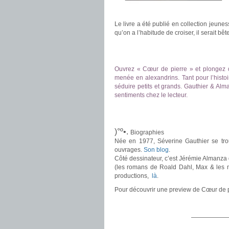
Le livre a été publié en collection jeunes
qu’on a l’habitude de croiser, il serait bête
.
.
Ouvrez « Cœur de pierre » et plongez 
menée en alexandrins. Tant pour l’histoir
séduire petits et grands. Gauthier & Al
sentiments chez le lecteur.
.
.
)°º•.
Biographies
Née en 1977, Séverine Gauthier se trou
ouvrages.
Son blog
.
Côté dessinateur, c’est Jérémie Almanza 
(les romans de Roald Dahl, Max & les m
productions,
là
.
Pour découvrir une preview de Cœur de 
.
——————