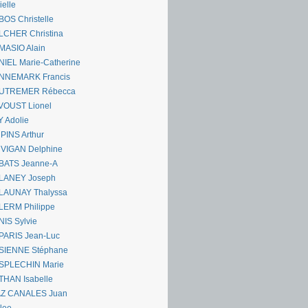
ielle
OS Christelle
LCHER Christina
MASIO Alain
IEL Marie-Catherine
NNEMARK Francis
UTREMER Rébecca
VOUST Lionel
 Adolie
PINS Arthur
 VIGAN Delphine
BATS Jeanne-A
LANEY Joseph
LAUNAY Thalyssa
LERM Philippe
IS Sylvie
PARIS Jean-Luc
SIENNE Stéphane
SPLECHIN Marie
THAN Isabelle
AZ CANALES Juan