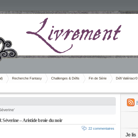
al)
Recherche Fantasy
Challenges & Défis
Fin de Série
Défi Valériacr0
Séverine’
rine – Aristide broie du noir
22 commentaires
Je lis