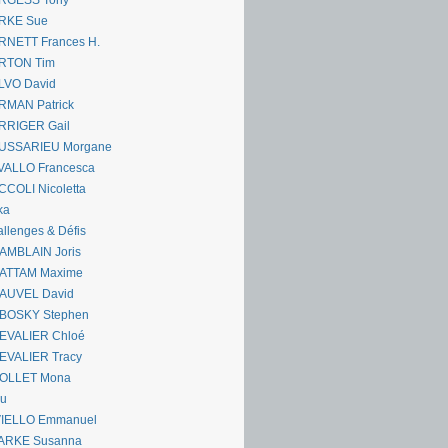
RGESS Tony
RKE Sue
RNETT Frances H.
RTON Tim
LVO David
RMAN Patrick
RRIGER Gail
USSARIEU Morgane
VALLO Francesca
COLI Nicoletta
ka
llenges & Défis
AMBLAIN Joris
ATTAM Maxime
AUVEL David
BOSKY Stephen
EVALIER Chloé
EVALIER Tracy
OLLET Mona
ou
VIELLO Emmanuel
ARKE Susanna