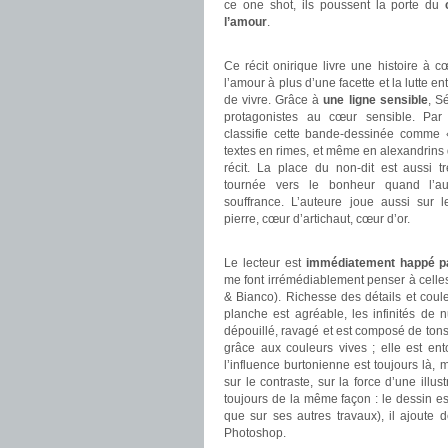
ce one shot, ils poussent la porte du
l’amour
.
.
Ce récit onirique livre une histoire à
l’amour à plus d’une facette et la lutte en
de vivre. Grâce à
une ligne sensible
, S
protagonistes au cœur sensible. Par
classifie cette bande-dessinée comme 
textes en rimes, et même en alexandrins
récit. La place du non-dit est aussi t
tournée vers le bonheur quand l’au
souffrance. L’auteure joue aussi sur 
pierre, cœur d’artichaut, cœur d’or.
.
Le lecteur est
immédiatement happé par
me font irrémédiablement penser à celles
& Bianco). Richesse des détails et cou
planche est agréable, les infinités de 
dépouillé, ravagé et est composé de tons 
grâce aux couleurs vives ; elle est en
l’influence burtonienne est toujours là, 
sur le contraste, sur la force d’une illus
toujours de la même façon : le dessin e
que sur ses autres travaux), il ajoute 
Photoshop.