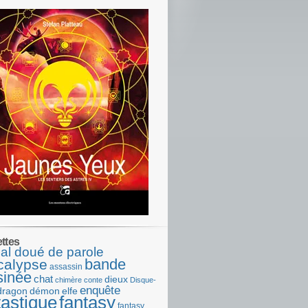
ettes
al doué de parole
bande
calypse
assassin
sinée
chat
dieux
chimère
conte
Disque-
enquête
dragon
démon
elfe
tastique
fantasy
fantasy