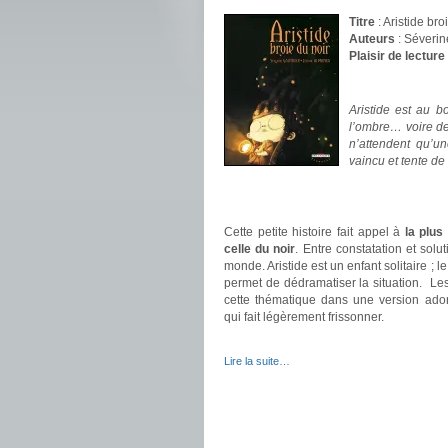
Titre
: Aristide bro
Auteurs
: Séverin
Plaisir de lecture
.
Aristide est au b
l’ombre… voire de
n’attendent qu’u
vaincu et tente de
.
.
Cette petite histoire fait appel à
la plus
celle du noir
. Entre constatation et solut
monde. Aristide est un enfant solitaire ; l
permet de dédramatiser la situation. Le
cette thématique dans une version ador
qui fait légèrement frissonner.
.
Lire la suite…