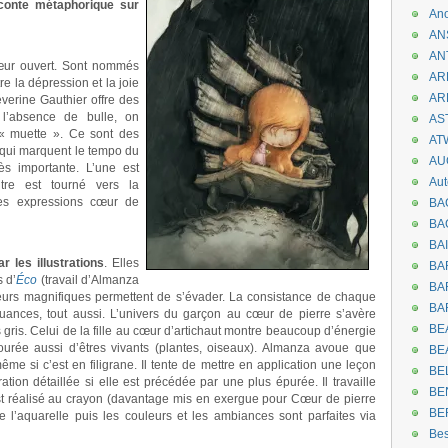
conte métaphorique sur
An
AN
AN
 cœur ouvert. Sont nommés
AR
tre la dépression et la joie
AR
éverine Gauthier offre des
 l’absence de bulle, on
AST
« muette ». Ce sont des
AT
 qui marquent le tempo du
AU
rès importante. L’une est
Aut
tre est tourné vers la
les expressions cœur de
BA
BA
BA
 les illustrations
. Elles
BA
 d’
Éco
(travail d’Almanza
BAR
leurs magnifiques permettent de s’évader. La consistance de chaque
BA
nuances, tout aussi. L’univers du garçon au cœur de pierre s’avère
BEA
gris. Celui de la fille au cœur d’artichaut montre beaucoup d’énergie
tourée aussi d’êtres vivants (plantes, oiseaux). Almanza avoue que
BE
même si c’est en filigrane. Il tente de mettre en application une leçon
BE
tration détaillée si elle est précédée par une plus épurée. Il travaille
BE
st réalisé au crayon (davantage mis en exergue pour Cœur de pierre
BE
de l’aquarelle puis les couleurs et les ambiances sont parfaites via
Be