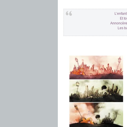
L’enfant
Et t
Annoncèren
Les ba
.
.