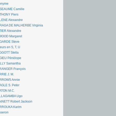
onyme
SEAUME Camille
THONY Piers
LENE Alexandre
RAGA DE MALHERBE Virginia
IER Alexandre
WOOD Margaret
GARDE Steve
eurs en S, T, U
GGOTT Stella
GIEU Pénélope
ILLY Samantha
RANGER François
RIE J. M.
RROWS Annie
GLE S. Peter
ATON M.C.
LLAGAMBA Ugo
NNETT Robert Jackson
RROUKA Karim
sseron