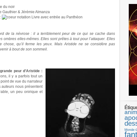
ie du noir
e Gauthier & Jérémie Almanza
:
Livre avec entrée au Panthéon
ord de la névrose : il a terriblement peur de ce qui se cache dans
s ombres elles-mêmes. Elles sont prêtes à tout pour l’attaquer. Elles
ne chose, qu’il ferme les yeux. Mais Aristide ne se considère pas
 venir à bout de son sommeil.
 grande peur d’Aristide :
ions, il y a parfois tout un
e point de vue du narrateur
s auteurs nous présentent
able, un peu onirique et
Étiqu
anim
apo
des
Monde
fan