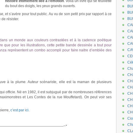
BU
histoire intimement liée à l’émotion
. Voilà un livre qui se feuillette
du bout des doigts, les yeux grands ouverts.
BU
BU
se, et s’avère pour tout public. Au vu de son petit prix par rapport à ce
BU
 de résister.
CA
CA
CA
dans un monde aux couleurs contrastées et à la cadence poétique
CA
e que pour les illustrations, cette petite bande dessinée a tout pour
CA
manza représentent un combo accompli pour faire naitre d’emblée des
CEC
Cé
Cha
CH
CH
ve à la plume. Auteur scénariste, elle est la maman de plusieurs
CH
qui officie. Né en 1982, il est subjugué par de nombreuses références
CH
aximonstres et Les Contes de la rue Mouffetard). On peut voir ses
CH
CH
pierre,
c’est par ici
.
CH
Ci
CI
——————————————————~*
CL