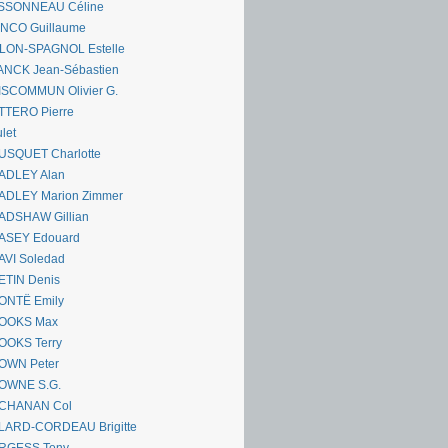
SSONNEAU Céline
ANCO Guillaume
LLON-SPAGNOL Estelle
ANCK Jean-Sébastien
ISCOMMUN Olivier G.
TTERO Pierre
let
USQUET Charlotte
ADLEY Alan
ADLEY Marion Zimmer
ADSHAW Gillian
ASEY Edouard
AVI Soledad
ETIN Denis
ONTË Emily
OOKS Max
OOKS Terry
OWN Peter
OWNE S.G.
CHANAN Col
LARD-CORDEAU Brigitte