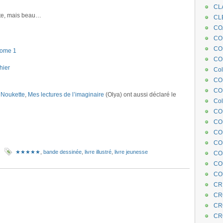
CL
ste, mais beau…
CL
CO
COE
CO
tome 1
COL
hier
Col
CO
CO
 Noukette
,
Mes lectures de l’imaginaire
(Olya) ont aussi déclaré le
Col
CO
CO
CO
CO
★★★★★
,
bande dessinée
,
livre illustré
,
livre jeunesse
CO
CO
CO
CR
CR
CR
CR