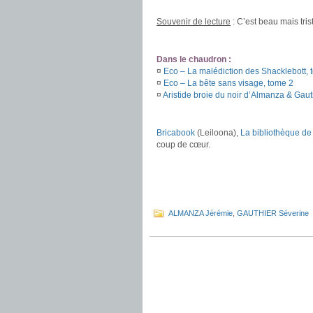
.
Souvenir de lecture
: C’est beau mais tri
.
Dans le chaudron :
¤
Eco – La malédiction des Shacklebott, 
¤
Eco – La bête sans visage, tome 2
¤
Aristide broie du noir d’Almanza & Gaut
.
Bricabook
(Leiloona),
La bibliothèque de
coup de cœur.
.
.
.
ALMANZA Jérémie
,
GAUTHIER Séverine