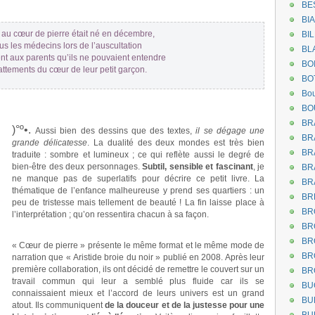
BE
.
BI
 au cœur de pierre était né en décembre,
BI
ous les médecins lors de l’auscultation
BL
t aux parents qu’ils ne pouvaient entendre
BO
ttements du cœur de leur petit garçon.
BO
Bou
BO
BR
)°º•.
Aussi bien des dessins que des textes,
il se dégage une
BR
grande délicatesse
. La dualité des deux mondes est très bien
BR
traduite : sombre et lumineux ; ce qui reflète aussi le degré de
bien-être des deux personnages.
Subtil, sensible et fascinant
, je
BR
ne manque pas de superlatifs pour décrire ce petit livre. La
BR
thématique de l’enfance malheureuse y prend ses quartiers : un
BR
peu de tristesse mais tellement de beauté ! La fin laisse place à
BR
l’interprétation ; qu’on ressentira chacun à sa façon.
.
BR
BR
« Cœur de pierre » présente le même format et le même mode de
BR
narration que « Aristide broie du noir » publié en 2008. Après leur
première collaboration, ils ont décidé de remettre le couvert sur un
BR
travail commun qui leur a semblé plus fluide car ils se
BU
connaissaient mieux et l’accord de leurs univers est un grand
BU
atout. Ils communiquent
de la douceur et de la justesse pour une