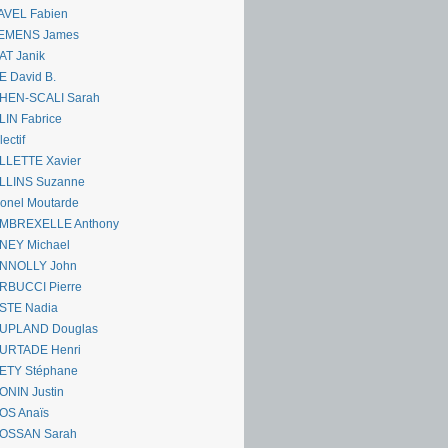
AVEL Fabien
EMENS James
AT Janik
 David B.
HEN-SCALI Sarah
IN Fabrice
lectif
LLETTE Xavier
LLINS Suzanne
onel Moutarde
MBREXELLE Anthony
NEY Michael
NNOLLY John
RBUCCI Pierre
STE Nadia
UPLAND Douglas
URTADE Henri
ETY Stéphane
ONIN Justin
OS Anaïs
OSSAN Sarah