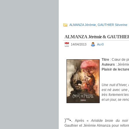
ALMANZA Jérémie
,
GAUTHIER Séverine
ALMANZA Jérémie & GAUTHIER Sév
14/04/2013
Acr0
.
Titre
: Cœur de pi
Auteurs
: Jérém
Plaisir de lectur
.
Une nuit d’hiver,
est né avec une 
très fortement les
et un jour, se ren
.
.
)°º•.
Après «
Aristide broie du noir
Gauthier et Jérémie Almanza pour refor