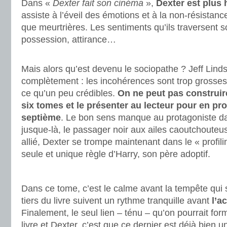
Dans «
Dexter fait son cinéma
»,
Dexter est plus
assiste à l’éveil des émotions et à la non-résistanc
que meurtrières. Les sentiments qu’ils traversent so
possession, attirance…
.
Mais alors qu’est devenu le sociopathe ? Jeff Lind
complètement : les incohérences sont trop grosses 
ce qu’un peu crédibles.
On ne peut pas construi
six tomes et le présenter au lecteur pour en p
septième
. Le bon sens manque au protagoniste dan
jusque-là, le passager noir aux ailes caoutchouteus
allié, Dexter se trompe maintenant dans le « profil
seule et unique règle d’Harry, son père adoptif.
.
Dans ce tome, c’est le calme avant la tempête qui
tiers du livre suivent un rythme tranquille avant
l’a
Finalement, le seul lien – ténu – qu’on pourrait form
livre et Dexter, c’est que ce dernier est déjà bien u