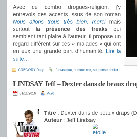
Avec ce combo drogues-religion, j’y
entrevois des accents issus de son roman
Nous allons trous très bien, merci
mais
surtout
la présence des freaks
qui
semblent tant plaire à l’auteur. Il propose un
regard différent sur ces « malades » qui ont
en eux une grande part d’humanité.
Lire la
suite…
GREGORY Daryl
fantastique
,
humour noir
,
suspense
,
thriller
LINDSAY Jeff – Dexter dans de beaux dra
01/11/2016
Acr0
.
Titre
: Dexter dans de beaux draps (D
Auteur
: Jeff Lindsay