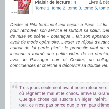
Plaisir de lecture
:
Livre à dé
Tome 1
,
tome 2
,
tome 3
,
tome 5
,
tome
.
Dexter et Rita terminent leur séjour à Paris. : il lu
pour retrouver son service et surtout sa sœur, D
de mise en scène « botanique » fait son appariti
avoir de mode opératoire. Dexter se réjouit d’av
autour de lui perde pied : le pronostic vital de
inconnu a tourné une petite vidéo de sa dernière
avec le Passager noir et Coulter, un collè
coïncidences et cherche à découvrir sa double vie.
.
.
Trois jours seulement avant notre retour ver
où règnent le mal et le chaos, arrive la Gra
Quelque chose qui suscite un léger intérêt
tout, ce n’est pas parce que je n’ai pas d’âm