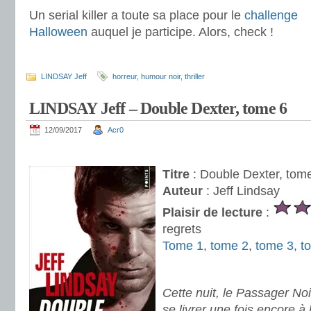
Un serial killer a toute sa place pour le
challenge
Halloween
auquel je participe. Alors, check !
.
LINDSAY Jeff
horreur
,
humour noir
,
thriller
LINDSAY Jeff – Double Dexter, tome 6
12/09/2017
Acr0
.
Titre
: Double Dexter, tom
Auteur
: Jeff Lindsay
Plaisir de lecture
:
regrets
Tome 1
,
tome 2
,
tome 3
,
t
.
Cette nuit, le Passager Noi
se livrer une fois encore à l