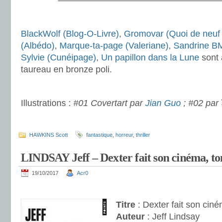
———————————————————
.
BlackWolf (Blog-O-Livre)
,
Gromovar (Quoi de neuf 
(Albédo)
,
Marque-ta-page (Valeriane)
,
Sandrine BM
Sylvie (Cunéipage)
,
Un papillon dans la Lune
sont 
taureau en bronze poli.
.
Illustrations :
#01 Covertart par
Jian Guo
; #02 par
.
HAWKINS Scott
fantastique
,
horreur
,
thriller
LINDSAY Jeff – Dexter fait son cinéma, t
19/10/2017
Acr0
Titre
: Dexter fait son cin
Auteur
: Jeff Lindsay