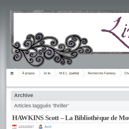
Livrement
À propos
Je lis
M.E.L. (pal/lal)
Recherche Fantasy
Cha
Archive
Articles taggués ‘thriller’
HAWKINS Scott – La Bibliothèque de Mo
12/12/2017
Acr0