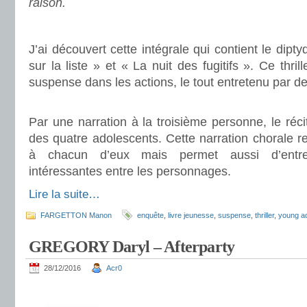
raison.
.
J’ai découvert cette intégrale qui contient le dipty
sur la liste » et « La nuit des fugitifs ». Ce thril
suspense dans les actions, le tout entretenu par de
.
Par une narration à la troisième personne, le réci
des quatre adolescents. Cette narration chorale ren
à chacun d’eux mais permet aussi d’entret
intéressantes entre les personnages.
Lire la suite…
FARGETTON Manon
enquête
,
livre jeunesse
,
suspense
,
thriller
,
young ad
GREGORY Daryl – Afterparty
28/12/2016
Acr0
.