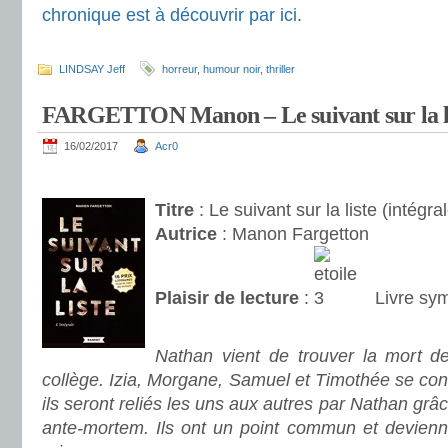
chronique est à découvrir par ici
.
.
LINDSAY Jeff
horreur
,
humour noir
,
thriller
FARGETTON Manon – Le suivant sur la l
16/02/2017
Acr0
.
Titre
: Le suivant sur la liste (intégra
Autrice
: Manon Fargetton
Plaisir de lecture
:
Livre sy
.
Nathan vient de trouver la mort d
collège. Izia, Morgane, Samuel et Timothée se con
ils seront reliés les uns aux autres par Nathan gr
ante-mortem. Ils ont un point commun et devien