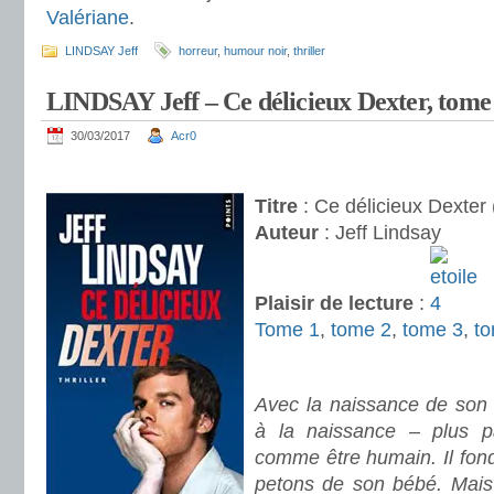
Valériane
.
LINDSAY Jeff
horreur
,
humour noir
,
thriller
LINDSAY Jeff – Ce délicieux Dexter, tome
30/03/2017
Acr0
.
Titre
: Ce délicieux Dexter 
Auteur
: Jeff Lindsay
Plaisir de lecture
:
Tome 1
,
tome 2
,
tome 3
,
t
.
Avec la naissance de son 
à la naissance – plus pa
comme être humain. Il fond
petons de son bébé. Mais