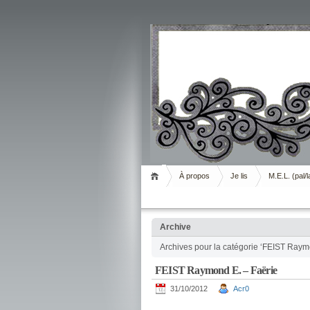
Livrement
À propos
Je lis
M.E.L. (pal/l
Archive
Archives pour la catégorie ‘FEIST Raym
FEIST Raymond E. – Faërie
31/10/2012
Acr0
.