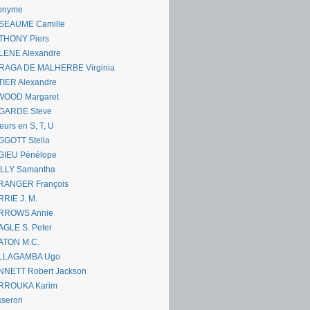
onyme
SEAUME Camille
THONY Piers
LENE Alexandre
RAGA DE MALHERBE Virginia
IER Alexandre
WOOD Margaret
GARDE Steve
eurs en S, T, U
GGOTT Stella
GIEU Pénélope
ILLY Samantha
RANGER François
RIE J. M.
RROWS Annie
GLE S. Peter
ATON M.C.
LLAGAMBA Ugo
NNETT Robert Jackson
RROUKA Karim
sseron