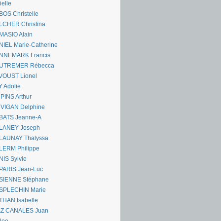
ielle
OS Christelle
LCHER Christina
MASIO Alain
IEL Marie-Catherine
NNEMARK Francis
UTREMER Rébecca
VOUST Lionel
 Adolie
PINS Arthur
 VIGAN Delphine
BATS Jeanne-A
LANEY Joseph
LAUNAY Thalyssa
LERM Philippe
IS Sylvie
PARIS Jean-Luc
SIENNE Stéphane
SPLECHIN Marie
THAN Isabelle
AZ CANALES Juan