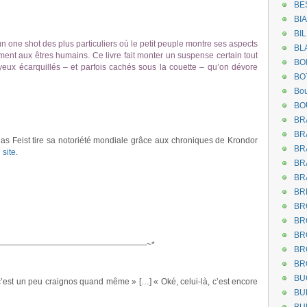
BE
BI
BI
n one shot des plus particuliers où le petit peuple montre ses aspects
BL
mment aux êtres humains. Ce livre fait monter un suspense certain tout
BO
yeux écarquillés – et parfois cachés sous la couette – qu’on dévore
BO
Bou
BO
BR
BR
s Feist tire sa notoriété mondiale grâce aux chroniques de Krondor
BR
 site
.
BR
BR
BR
BR
BR
BR
——————————————————~*
BR
BR
BU
c’est un peu craignos quand même » […] « Oké, celui-là, c’est encore
BU