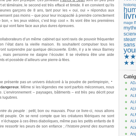
charmé par son physique. Les jumeaux
Patrick & Sean
sont un peu plus
 et téméraire, le second est très effacé et timide. Il en convient qu’ils
histori
hum
e jeunes garçons de 8 ans, tant pour les « oui, oui » répondus aux
liv
n pensent pas moins – que pour leur incapacité à prendre correctement
n, « les jeux vidéos, c’est trop cool ». Ils vont être les premières
mage
si qui vont faire face aux plus dures épreuves.
mytho
scienc
stea
collaborateurs d’un même cabinet qui sont ravis de pouvoir fréquenter
sans
n l’état dans la vieille maison. Ils souhaitent compulser tous les
you
ront surprendre par quelque découverte. Enfin, il y a le vieux Barney
s, mais personne ne daigne l’écouter. Il se révèlera être une aide
★
ts et possède d’ailleurs une pierre-à-fées.
★★
Catég
ne présente pas un univers édulcoré à la poudre de perlimpinpin,
AD
 dangereux
. Même si les légendes me sont parfois méconnues, nous
AD
re. L’environnement – paysages, bâtiments – est très peu décrit pour
AL
s lugubres.
AL
AL
ontre du peuple
: petit, bon ou mauvais. Pour ce livre-ci, nous allons
AL
etit peuple. On se rend compte que les créatures féériques ne sont
n’échappe à ces êtres diaboliques, même pas les petits enfants de 8
AL
ire ressortir les peurs de son enfance ;
l’histoire prend des tournants
AL
An