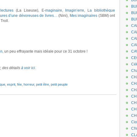
BU
BU
lectures
(La Liseuse),
E-maginaire
,
Imagin’erre
,
La bibliothèque
BU
ures d’une dévoreuses de livres…
(Nini),
Mes imaginaires
(SBM) ont
BU
Troll.
CA
CA
CA
CA
en
, un peu effrayante mais idéale pour ce 31 octobre !
CA
CEC
Cé
, des détails
à voir ici
.
Cha
CH
CH
ique
,
esprit
,
fée
,
horreur
,
petit être
,
petit peuple
CH
CH
CH
CH
CH
Ci
CI
CL