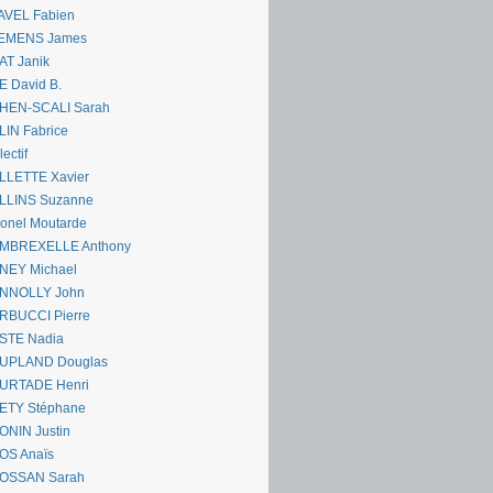
AVEL Fabien
EMENS James
AT Janik
 David B.
HEN-SCALI Sarah
IN Fabrice
lectif
LLETTE Xavier
LLINS Suzanne
onel Moutarde
MBREXELLE Anthony
NEY Michael
NNOLLY John
RBUCCI Pierre
STE Nadia
UPLAND Douglas
URTADE Henri
ETY Stéphane
ONIN Justin
OS Anaïs
OSSAN Sarah