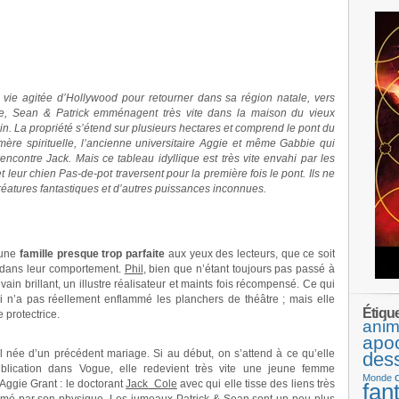
la vie agitée d’Hollywood pour retourner dans sa région natale, vers
abbie, Sean & Patrick emménagent très vite dans la maison du vieux
. La propriété s’étend sur plusieurs hectares et comprend le pont du
 mère spirituelle, l’ancienne universitaire Aggie et même Gabbie qui
encontre Jack. Mais ce tableau idyllique est très vite envahi par les
eur chien Pas-de-pot traversent pour la première fois le pont. Ils ne
créatures fantastiques et d’autres puissances inconnues.
’une
famille presque trop parfaite
aux yeux des lecteurs, que ce soit
u dans leur comportement.
Phil
, bien que n’étant toujours pas passé à
ivain brillant, un illustre réalisateur et maints fois récompensé. Ce qui
 n’a pas réellement enflammé les planchers de théâtre ; mais elle
Étiqu
protectrice.
anim
apo
Phil née d’un précédent mariage. Si au début, on s’attend à ce qu’elle
des
blication dans Vogue, elle redevient très vite une jeune femme
Monde
Aggie Grant : le doctorant
Jack Cole
avec qui elle tisse des liens très
fan