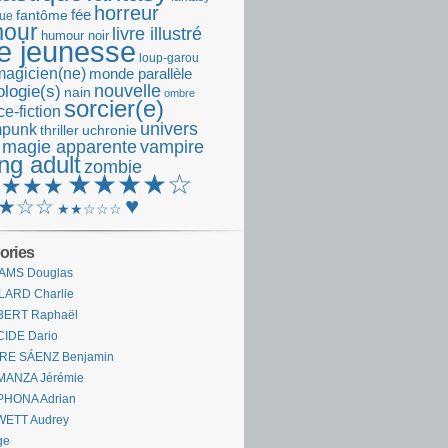
horreur
fantôme
fée
que
our
livre illustré
humour noir
re jeunesse
loup-garou
magicien(ne)
monde parallèle
nouvelle
logie(s)
nain
ombre
sorcier(e)
e-fiction
univers
mpunk
thriller
uchronie
 magie apparente
vampire
ng adult
zombie
★★★★☆
★★★★
♥
★☆☆
★★☆☆☆
ories
AMS Douglas
LARD Charlie
BERT Raphaël
CIDE Dario
IRE SÁENZ Benjamin
MANZA Jérémie
PHONA Adrian
WETT Audrey
ge