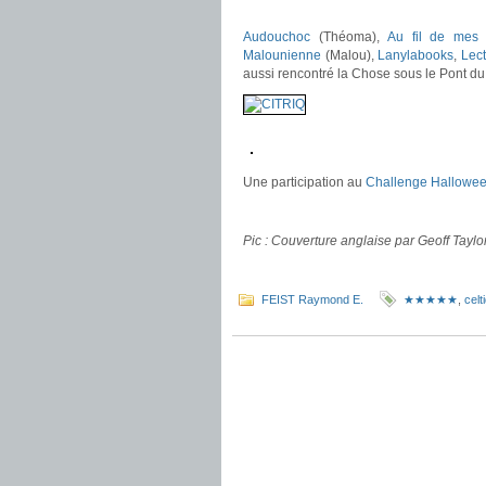
.
Audouchoc
(Théoma),
Au fil de mes 
Malounienne
(Malou),
Lanylabooks
,
Lect
aussi rencontré la Chose sous le Pont du 
.
.
Une participation au
Challenge Hallowe
.
Pic : Couverture anglaise par Geoff Taylor
.
FEIST Raymond E.
★★★★★
,
celt