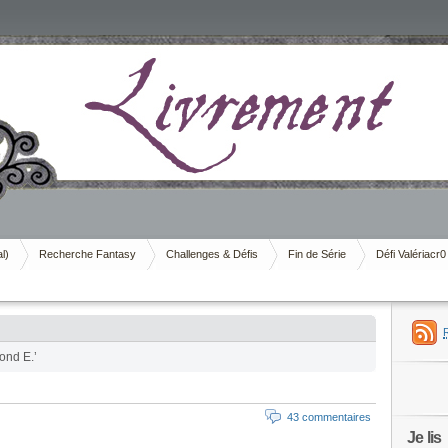
al)
Recherche Fantasy
Challenges & Défis
Fin de Série
Défi Valériacr0
ond E.’
43 commentaires
Je lis