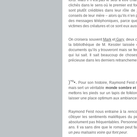
forts. Mais il n’est pas le seul à être 
clichés dans le sens où le premier est fort
sont plutôt crédibles dans leur rôle d
conseils de leur mère – alors qu’ils n’e
des messages téléphoniques, parce que bo
victimes des créatures et ce sont eux aus
.
On croisera souvent
Mark
et
Gary
, deux 
la bibliothèque de M. Kessler laissée e
documents qu’ils y trouveront mais se fe
qui lui sait. Il sait beaucoup de chose
précieuse dans les derniers retranchemen
.
.
)°º•.
Pour son histoire, Raymond Feist 
mais sert un véritable
monde sombre et
mettons les pieds sur un tapis de folklo
laisser une place optimum aux ambiance
.
Raymond Feist nous entraine à la
renc
côtoyer les sentiments maléfiques du p
absolument pas fréquentables. Personne 
ans. Il va sans dire que le roman peut fa
un peu malsains voire qui font peur
.