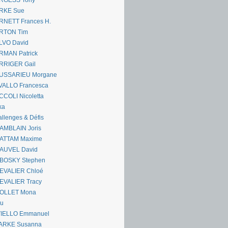
RGESS Tony
RKE Sue
RNETT Frances H.
RTON Tim
LVO David
RMAN Patrick
RRIGER Gail
USSARIEU Morgane
VALLO Francesca
COLI Nicoletta
ka
llenges & Défis
AMBLAIN Joris
ATTAM Maxime
AUVEL David
BOSKY Stephen
EVALIER Chloé
EVALIER Tracy
OLLET Mona
ou
VIELLO Emmanuel
ARKE Susanna