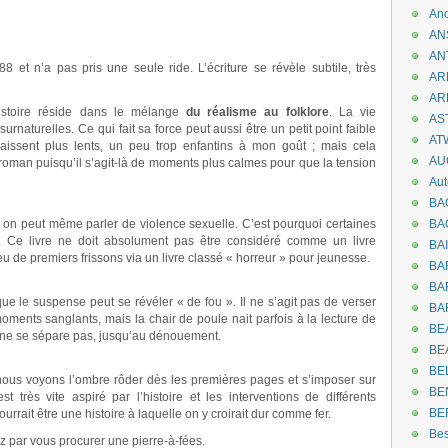
An
AN
AN
 et n’a pas pris une seule ride. L’écriture se révèle subtile, très
AR
AR
 histoire réside dans le mélange
du réalisme au folklore
. La vie
AST
naturelles. Ce qui fait sa force peut aussi être un petit point faible
AT
issent plus lents, un peu trop enfantins à mon goût ; mais cela
AU
 roman puisqu’il s’agit-là de moments plus calmes pour que la tension
Aut
BA
, on peut même parler de violence sexuelle. C’est pourquoi certaines
BA
. Ce livre ne doit absolument pas être considéré comme un livre
BA
 eu de premiers frissons via un livre classé « horreur » pour jeunesse.
BA
BAR
que le suspense peut se révéler « de fou ». Il ne s’agit pas de verser
BA
oments sanglants, mais la chair de poule nait parfois à la lecture de
BEA
n ne se sépare pas, jusqu’au dénouement.
BE
BE
nous voyons l’ombre rôder dès les premières pages et s’imposer sur
BE
st très vite aspiré par l’histoire et les interventions de différents
BE
rrait être une histoire à laquelle on y croirait dur comme fer.
Be
z par vous procurer une pierre-à-fées.