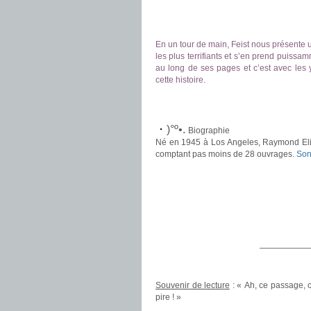
.
.
En un tour de main, Feist nous présente u
les plus terrifiants et s’en prend puissa
au long de ses pages et c’est avec les 
cette histoire.
.
.
)°º•.
Biographie
Né en 1945 à Los Angeles, Raymond Elia
comptant pas moins de 28 ouvrages.
Son
.
.
.
——————
.
Souvenir de lecture
: « Ah, ce passage, 
pire ! »