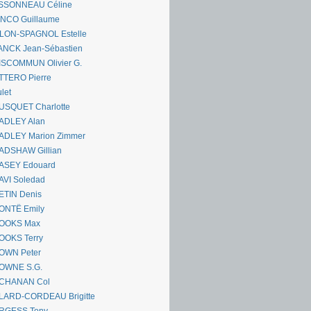
SSONNEAU Céline
ANCO Guillaume
LLON-SPAGNOL Estelle
ANCK Jean-Sébastien
ISCOMMUN Olivier G.
TTERO Pierre
let
USQUET Charlotte
ADLEY Alan
ADLEY Marion Zimmer
ADSHAW Gillian
ASEY Edouard
AVI Soledad
ETIN Denis
ONTË Emily
OOKS Max
OOKS Terry
OWN Peter
OWNE S.G.
CHANAN Col
LARD-CORDEAU Brigitte