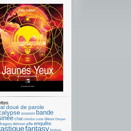
ettes
al doué de parole
bande
calypse
assassin
sinée
chat
dieux
chimère
conte
Disque-
enquête
dragon
démon
elfe
tastique
fantasy
fantasy