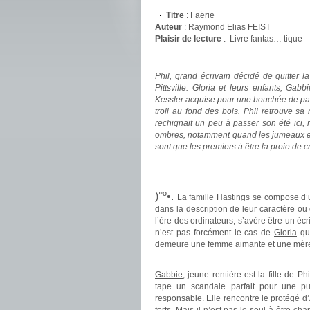
Titre
: Faërie
Auteur
: Raymond Elias FEIST
Plaisir de lecture
:
Livre fantas… tique
.
Phil, grand écrivain décidé de quitter 
Pittsville. Gloria et leurs enfants, G
Kessler acquise pour une bouchée de pain
troll au fond des bois. Phil retrouve sa
rechignait un peu à passer son été ici, r
ombres, notamment quand les jumeaux et l
sont que les premiers à être la proie de 
.
.
)°º•.
La famille Hastings se compose d
dans la description de leur caractère o
l’ère des ordinateurs, s’avère être un écr
n’est pas forcément le cas de
Gloria
qui
demeure une femme aimante et une mère 
.
Gabbie
, jeune rentière est la fille de 
tape un scandale parfait pour une pu
responsable. Elle rencontre le protégé d’