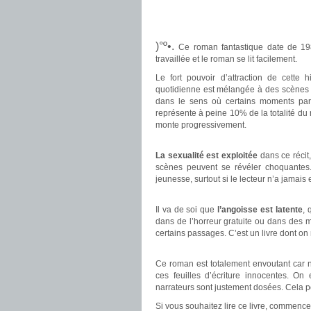
.
.
)°º•.
Ce roman fantastique date de 1988
travaillée et le roman se lit facilement.
Le fort pouvoir d’attraction de cette
quotidienne est mélangée à des scènes sur
dans le sens où certains moments para
représente à peine 10% de la totalité du
monte progressivement.
.
La sexualité est exploitée
dans ce récit
scènes peuvent se révéler choquantes
jeunesse, surtout si le lecteur n’a jamais
.
Il va de soi que
l’angoisse est latente
, 
dans de l’horreur gratuite ou dans des m
certains passages. C’est un livre dont o
.
Ce roman est totalement envoutant car 
ces feuilles d’écriture innocentes. On e
narrateurs sont justement dosées. Cela pou
Si vous souhaitez lire ce livre, commence