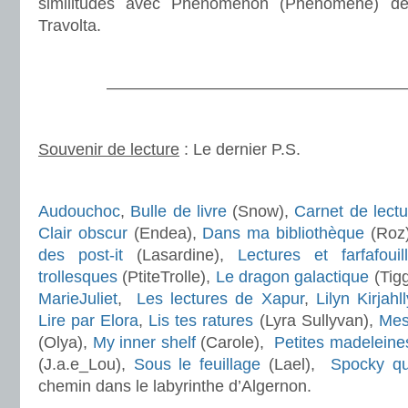
similitudes avec Phenomenon (Phénomène) de
Travolta.
.
———————————————————
.
Souvenir de lecture
: Le dernier P.S.
.
Audouchoc
,
Bulle de livre
(Snow),
Carnet de lectu
Clair obscur
(Endea),
Dans ma bibliothèque
(Roz
des post-it
(Lasardine),
Lectures et farfafouil
trollesques
(PtiteTrolle),
Le dragon galactique
(Tigg
MarieJuliet
,
Les lectures de Xapur
,
Lilyn Kirjahll
Lire par Elora
,
Lis tes ratures
(Lyra Sullyvan),
Mes
(Olya),
My inner shelf
(Carole),
Petites madeleine
(J.a.e_Lou),
Sous le feuillage
(Lael),
Spocky qui
chemin dans le labyrinthe d’Algernon.