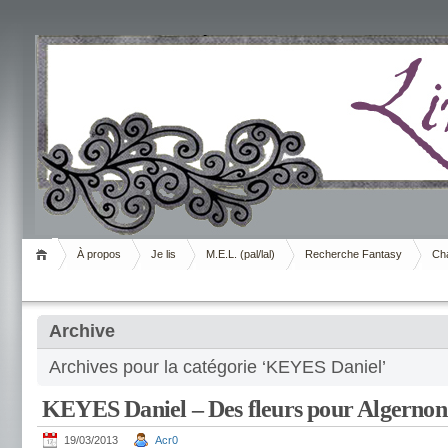
Livrement
À propos
Je lis
M.E.L. (pal/lal)
Recherche Fantasy
Cha
Archive
Archives pour la catégorie ‘KEYES Daniel’
KEYES Daniel – Des fleurs pour Algernon
19/03/2013
Acr0