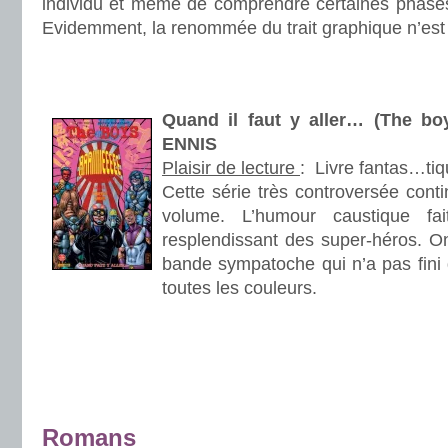
individu et même de comprendre certaines phase
Evidemment, la renommée du trait graphique n’est p
.
.
Quand il faut y aller… (The bo
ENNIS
Plaisir de lecture
:
Livre fantas…tiq
Cette série très controversée conti
volume. L’humour caustique f
resplendissant des super-héros. On
bande sympatoche qui n’a pas fini 
toutes les couleurs.
.
.
.
Romans