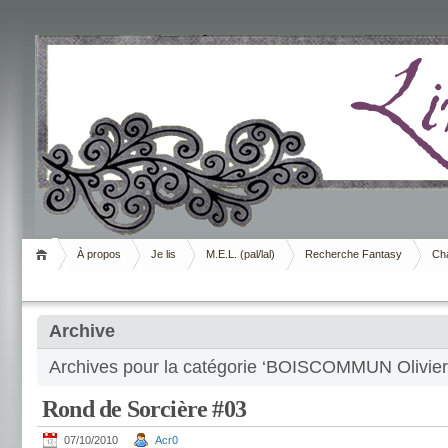
Livrement
À propos
Je lis
M.E.L. (pal/lal)
Recherche Fantasy
Cha
Archive
Archives pour la catégorie ‘BOISCOMMUN Olivier
Rond de Sorcière #03
07/10/2010
Acr0