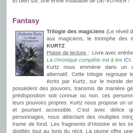
Et bien sûr, une envie insatiable de DE-VO-RER !
.
Fantasy
Trilogie des magiciens
(Le réveil 
aux magiciens, le triomphe des m
KURTZ
Plaisir de lecture
:
Livre avec entré
La chronique complète est à lire
ICI
.
Kurtz nous emmène dans un u
alternatif. Cette trilogie regroupe 
écrits par Kurtz, sur le monde de
possèdent des pouvoirs, transmis de manière gé
prédisposition soit connue ou non, ces person
leurs pouvoirs propres. Kurtz nous propose un un
et pourtant accessible. C’est avec délice
personnages, nous délectant des multiples intr
trame de fond. Les fragments d’Histoire et les in
distillés tout au long du récit. La plume offre une