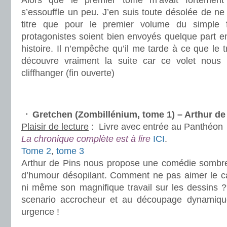
Alors que le premier tome m’avait fortement
s’essouffle un peu. J’en suis toute désolée de 
titre que pour le premier volume du simple f
protagonistes soient bien envoyés quelque part en 
histoire. Il n’empêche qu’il me tarde à ce que le tr
découvre vraiment la suite car ce volet nous l
cliffhanger (fin ouverte)
.
Gretchen (Zombillénium, tome 1) – Arthur de
Plaisir de lecture
:
Livre avec entrée au Panthéon
La chronique complète est à lire
ICI
.
Tome 2
,
tome 3
Arthur de Pins nous propose une comédie sombr
d’humour désopilant. Comment ne pas aimer le ca
ni même son magnifique travail sur les dessins ?
scenario accrocheur et au découpage dynamique
urgence !
.