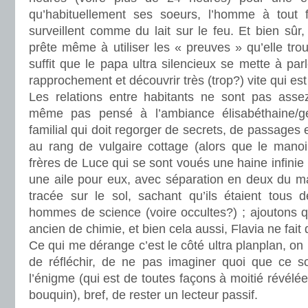
qu’habituellement ses soeurs, l’homme à tout fa
surveillent comme du lait sur le feu. Et bien sûr, l
prête même à utiliser les « preuves » qu’elle tro
suffit que le papa ultra silencieux se mette à parl
rapprochement et découvrir très (trop?) vite qui est 
Les relations entre habitants ne sont pas assez
même pas pensé à l’ambiance élisabéthaine/g
familial qui doit regorger de secrets, de passages 
au rang de vulgaire cottage (alors que le manoir
frères de Luce qui se sont voués une haine infinie :
une aile pour eux, avec séparation en deux du ma
tracée sur le sol, sachant qu’ils étaient tous
hommes de science (voire occultes?) ; ajoutons qu’
ancien de chimie, et bien cela aussi, Flavia ne fai
Ce qui me dérange c’est le côté ultra planplan, o
de réfléchir, de ne pas imaginer quoi que ce s
l’énigme (qui est de toutes façons à moitié révélée 
bouquin), bref, de rester un lecteur passif.