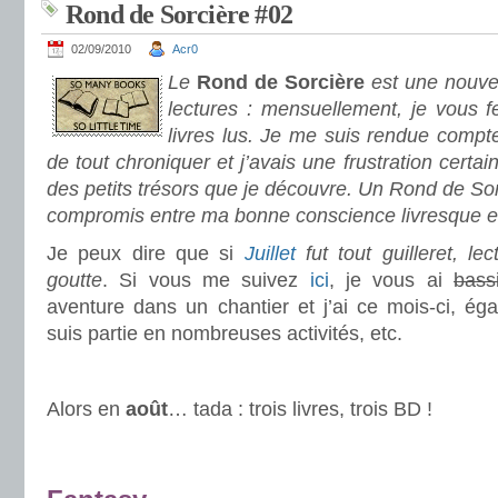
Rond de Sorcière #02
02/09/2010
Acr0
Le
Rond de Sorcière
est une nouve
lectures : mensuellement, je vous fe
livres lus. Je me suis rendue compte
de tout chroniquer et j’avais une frustration certa
des petits trésors que je découvre. Un Rond de Sor
compromis entre ma bonne conscience livresque e
Je peux dire que si
Juillet
fut tout guilleret,
lec
goutte
. Si vous me suivez
ici
, je vous ai
bass
aventure dans un chantier et j’ai ce mois-ci, é
suis partie en nombreuses activités, etc.
.
Alors en
août
… tada : trois livres, trois BD !
.