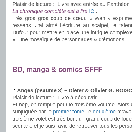
Plaisir de lecture
:
Livre avec entrée au Panthéon
La chronique complète est à lire
ICI
.
Très gros gros coup de cœur. « Wah » exprimera
ressens. J’ai aimé l’écriture au scalpel, le talen
Dufour pour mettre en place une intrigue complexe
». Une mosaïque de personnages & d’émotions.
.
.
BD, manga & comics SFFF
.
Anges (psaume 3) – Dieter & Olivier G. BO
Plaisir de lecture
:
Livre à découvrir
Et hop, on rempile pour le troisième volume. Alors 
subjuguée par le
premier tome
, le
deuxième
m’avai
troisième volet est très bon, un grand coup de foue
scenario et je suis ravie de retrouver tous les pers