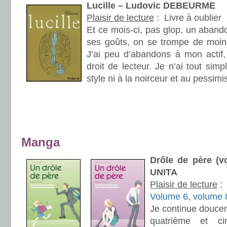
Lucille – Ludovic DEBEURME
Plaisir de lecture
:
Livre à oublier
Et ce mois-ci, pas glop, un abando
ses goûts, on se trompe de moin
J’ai peu d’abandons à mon actif
droit de lecteur. Je n’ai tout si
style ni à la noirceur et au pessim
.
.
Manga
Drôle de père (v
UNITA
Plaisir de lecture
:
Volume 6
,
volume 
Je continue doucem
quatrième et c