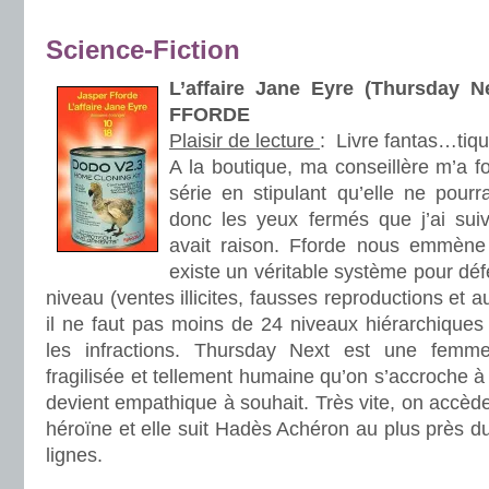
.
Science-Fiction
L’affaire Jane Eyre (Thursday N
FFORDE
Plaisir de lecture
:
Livre fantas…tiq
A la boutique, ma conseillère m’a f
série en stipulant qu’elle ne pourr
donc les yeux fermés que j’ai suiv
avait raison. Fforde nous emmèn
existe un véritable système pour défe
niveau (ventes illicites, fausses reproductions et aut
il ne faut pas moins de 24 niveaux hiérarchiques 
les infractions. Thursday Next est une femm
fragilisée et tellement humaine qu’on s’accroche à
devient empathique à souhait. Très vite, on accèd
héroïne et elle suit Hadès Achéron au plus près du
lignes.