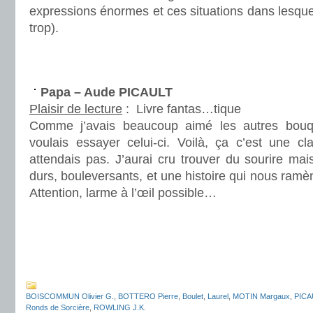
expressions énormes et ces situations dans lesque
trop).
.
.
Papa – Aude PICAULT
Plaisir de lecture
:
Livre fantas…tique
Comme j’avais beaucoup aimé les autres bouqu
voulais essayer celui-ci. Voilà, ça c’est une 
attendais pas. J’aurai cru trouver du sourire ma
durs, bouleversants, et une histoire qui nous ramè
Attention, larme à l’œil possible…
.
.
.
BOISCOMMUN Olivier G.
,
BOTTERO Pierre
,
Boulet
,
Laurel
,
MOTIN Margaux
,
PICA
Ronds de Sorcière
,
ROWLING J.K.