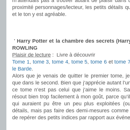
m’attendais pas à trouver autant de plaisir dans u
proximité personnages/lecteur, les petits détails qu
et le ton y est agréable.
.
/
Harry Potter et la chambre des secrets (Harry
ROWLING
Plaisir de lecture
:
Livre à découvrir
Tome 1
,
tome 3
,
tome 4
,
tome 5
,
tome 6
et
tome 
le Barde
.
Alors que je venais de quitter le premier tome, 
que dans le second. Bien que j’apprécie autant l’u
ce tome n’est pas celui que j’aime le moins. Sa
résout bien trop facilement à mon goût, parce qu’i
qui auraient pu être un peu plus exploitées (o
détails, mais pas faire des demi-mesures comme 
de repérer des petits indices par rapport aux évén
.