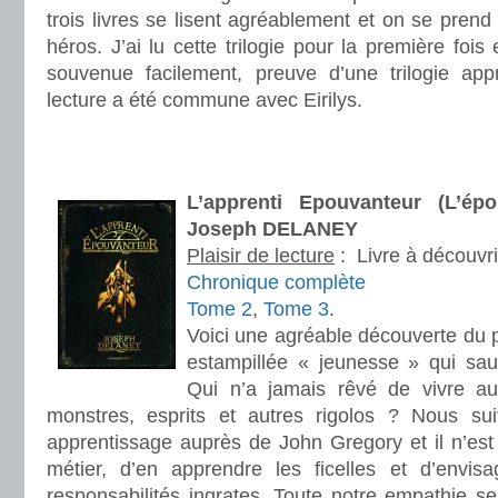
trois livres se lisent agréablement et on se prend 
héros. J’ai lu cette trilogie pour la première foi
souvenue facilement, preuve d’une trilogie appré
lecture a été commune avec Eirilys.
.
.
L’apprenti Epouvanteur (L’ép
Joseph DELANEY
Plaisir de lecture
:
Livre à découvri
Chronique complète
Tome 2
,
Tome 3
.
Voici une agréable découverte du 
estampillée « jeunesse » qui sau
Qui n’a jamais rêvé de vivre a
monstres, esprits et autres rigolos ? Nous s
apprentissage auprès de John Gregory et il n’est
métier, d’en apprendre les ficelles et d’envis
responsabilités ingrates. Toute notre empathie s