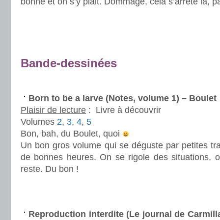
bonne et on s’y plait. Dommage, cela s’arrête là, p
.
.
.
Bande-dessinées
.
Born to be a larve (Notes, volume 1) – Boulet
Plaisir de lecture
:
Livre à découvrir
Volumes
2
,
3
,
4
,
5
Bon, bah, du Boulet, quoi
Un bon gros volume qui se déguste par petites tr
de bonnes heures. On se rigole des situations,
reste. Du bon !
.
/
Reproduction interdite (Le journal de Carmill